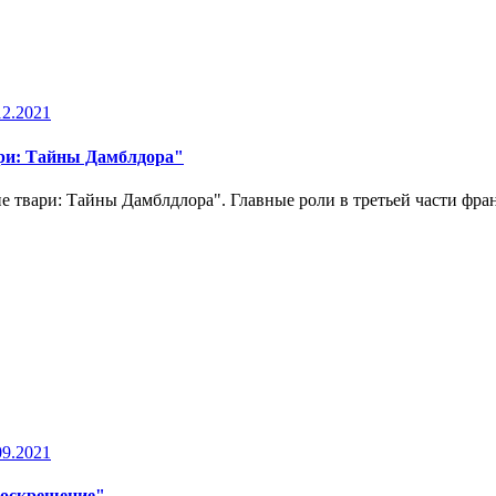
12.2021
ари: Тайны Дамблдора"
е твари: Тайны Дамблдлора". Главные роли в третьей части фра
09.2021
Воскрешение"