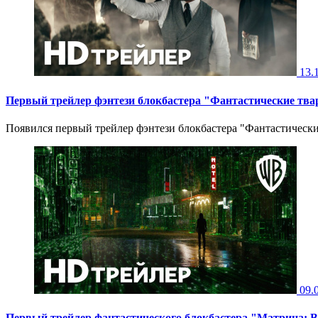
13.
Первый трейлер фэнтези блокбастера "Фантастические тв
Появился первый трейлер фэнтези блокбастера "Фантастически
09.
Первый трейлер фантастического блокбастера "Матрица: 