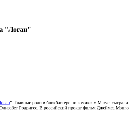
а "Логан"
Логан
". Главные роли в блокбастере по комиксам Marvel сыграл
 Элизабет Родригес. В российский прокат фильм Джеймса Мэнгол