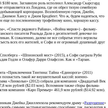
й $180 млн. Заглавную роль исполнил Александр Скарсгард
е отправляется из Лондона, где он обрел тихую семейную
рнодобывающей корпорации. Возлюбленную героя, Джейн,
, Джимон Хансу и Джим Бродбент. Что ж, будем надеяться, что
ен еще по послевоенному трофейному кино, хорошую кассу.
», «Спасти рядового Райана», «Война миров») - фильму-
нского писателя Роальда Даля о десятилетней девочке по
икан. К сожалению, далеко не все собратья этого верзилы
 съесть всех его жителей, и Софи и ее огромный душевный друг
Спилберга - «Шпионский мост» (2015), а Софи сыграла Руби
Адам Годли и Олафур Дарри Олафссон. Как и «Тарзан.
нта «Приключения Тинтина: Тайна «Единорога» (2011)
 похвастать такой же внушительной кассой: военно-
драма «Линкольн» (2012) собрала для компании «Двадцатый Век
,8 млн рублей ($2.03 млн). Вспомним также сборы фильма-
актив компании «Каро Премьер» 461,9 млн рублей ($14.92 млн).
лонникам Джейка Джилленхола рекомендуем драму «
Разрушение
»
скорбь самыми экстравагантными способами; так, расколотив в