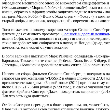
очередного масштабного эпоса со множеством спецэффектов и 
(«Меланхолия», «Морской бой», «Посвященный») - сын известно
жизнь, обратно в Африку, чтобы защитить родные племена - 
сыграла Марго Робби («Волк с Уолл-стрит», «Фокус»), а комп
старый добрый персонаж, вооруженный современными кинотехн
Того же желаем и новому творению маэстро Стивена Спилберг
фэнтези для семейного просмотра «
Большой и добрый великан
имени Софи, которая попадает в страну гигантов и неожиданно
такие же добрые: они собираются в поход на Лондон (да-да, то
должны спасти людей от уничтожения.
В роли великана выступил Марк Райлэнс, обладатель «Оскара»
Барнхилл. Также в ленте снялись Ребекка Холл, Билл Хэйдер,
Легенда», «Большой и добрый великан» снят в 3D и ориентиров
Напомним сборы фильмов Стивена Спилберга, вышедших в наш
заработала для компании WDSSPR в общей сложности 273,4 млн
приключенческая драма «Боевой конь» (2011) принесла тому же
Фокс СНГ» 21,73 млн рублей ($720 тыс.), и слегка улучшил с
фэнтези Брайана Сингера «Джек - покоритель великанов» (2013
Так что есть куда двигаться!
От блокбастеров переходим к более скромным, но, может быт
(Парадиз), в которой актер сыграл успешного банкира, глубо