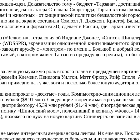
экшен-сцен. Доказательство тому - бюджет «Тарзана», достигши
го шведского актера Стеллана Скарсгарда; Тарзан в этом фильм
людей и животных - от хищнической политики безжалостной го
анию им на экране составили Сэмюэл Л. Джексон, Кристоф Вальц
ологиями и форматом 3D, сделает в России, где Тарзан извест
а («Челюсти», тетралогия об Индиане Джонсе, «Список Шиндлера
» (WDSSPR), экранизации одноименной книги знаменитого брита
 заводит дружбу с «монстром» по имени... Большой и добрый вел
т самый, в котором живет Тарзан из предыдущего релиза), чтобы
 за лучшую мужскую роль второго плана в предыдущей картине 
 Джемейн Клемент, Пенелопа Уилтон, Мэтт Фрюэр, Рэйф Сполл, 
ан примерно на ту же, хотя и несколько более юную аудиторию.
 кинопрокат в «десятые» годы. Компьютерно-анимационная ле
 рублей ($8.91 млн). Следующие творения маэстро уже не могли
 дистрибьютору 45,39 млн рублей ($1.49 млн), биографическая 
татистику «Шпионский мост», положивший в копилку «Фокса» 147
), похожего по духу на новую картину Спилберга: он записал в 
ь, не менее интересным американским лентам. Их еще две. Пок
ко переживающего трагическую гибель жены и изливающего свою 