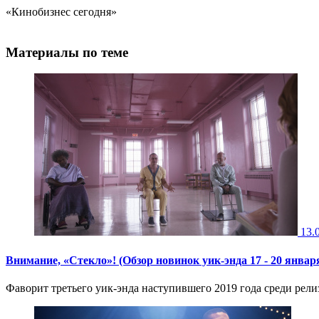
«Кинобизнес сегодня»
Материалы по теме
13.
Внимание, «Стекло»! (Обзор новинок уик-энда 17 - 20 январ
Фаворит третьего уик-энда наступившего 2019 года среди релиз