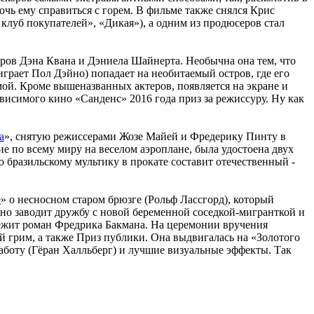
очь ему справиться с горем. В фильме также снялся Крис
луб покупателей», «Дикая»), а одним из продюсеров стал
ров Дэна Квана и Дэниела Шайнерта. Необычна она тем, что
играет Пол Дэйно) попадает на необитаемый остров, где его
мой. Кроме вышеназванных актеров, появляется на экране и
висимого кино «Санденс» 2016 года приз за режиссуру. Ну как
а
», снятую режиссерами Жозе Майей и Фредерику Пинту в
е по всему миру на веселом аэроплане, была удостоена двух
бразильскому мультику в прокате составит отечественный -
е
» о несносном старом брюзге (Рольф Лассгорд), который
нно заводит дружбу с новой беременной соседкой-мигранткой и
лежит роман Фредрика Бакмана. На церемонии вручения
 грим, а также Приз публики. Она выдвигалась на «Золотого
аботу (Гёран Халльберг) и лучшие визуальные эффекты. Так