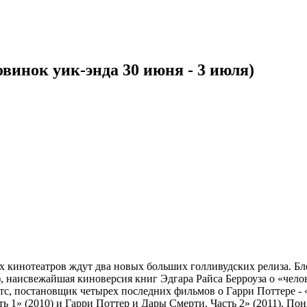
овинок уик-энда 30 июня - 3 июля)
кинотеатров ждут два новых больших голливудских релиза. Блок
), наисвежайшая киноверсия книг Эдгара Райса Берроуза о «чело
с, постановщик четырех последних фильмов о Гарри Поттере - 
ь 1» (2010) и Гарри Поттер и Дары Смерти. Часть 2» (2011). Пон