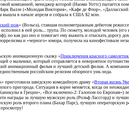
рговой компанией, менеджер которой (Наоми Уоттс) пытается пом
рк Валле («Молодая Виктория», «Кафе де Флор», «Далласский к
 вышла в начале апреля и собрала в США $2 млн.
рский нож
» (Вольга), ставшая полнометражным дебютом режиссе
сполнил в ней роль... трупа. По сюжету, молодой человек (его 
), но как раз оно и помогает ему выжить и отыскать дорогу до
сюррелизма и «черного» юмора, получила на кинофестивале неза
ьскую анимационную сказку «
Приключения красного самолетик
щей о мальчике, который отправляется в невероятное путешестви
чший анимационный фильм и лучший детский фильм. А компанию 
 единственным российским релизом обзорного уик-энда.
аж» приготовила шведскую комедийную драму «
Вторая жизнь Ув
ихого пригорода. Ситуация в корне меняется, когда он неожида
 Каникулы в Греции», «Все включено-2: Галопом по Европам») 
ти награды за лучшую мужскую роль (Рольф Лассгорд) и лучший
нскую роль второго плана (Бахар Парс), лучшую операторскую р
 просмотру!