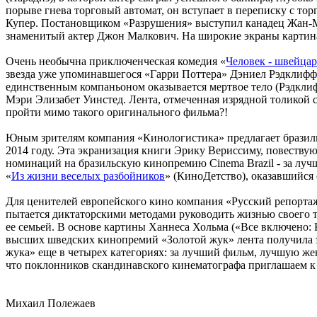
порыве гнева торговый автомат, он вступает в переписку с то
Купер. Постановщиком «Разрушения» выступил канадец Жан-Ма
знаменитый актер Джон Малкович. На широкие экраны картина
Очень необычна приключенческая комедия «
Человек - швейца
звезда уже упоминавшегося «Гарри Поттера» Дэниел Рэдклифф и
единственным компаньоном оказывается мертвое тело (Рэдклифф
Мэри Элизабет Уинстед. Лента, отмеченная изрядной толикой 
пройти мимо такого оригинального фильма?!
Юным зрителям компания «Кинологистика» предлагает бразил
2014 году. Эта экранизация книги Эрику Вериссиму, повествую
номинаций на бразильскую кинопремию Cinema Brazil - за лу
«
Из жизни веселых разбойников
» (КиноДетство), оказавшийся
Для ценителей европейского кино компания «Русский репорт
пытается диктаторскими методами руководить жизнью своего т
ее семьей. В основе картины Ханнеса Хольма («Все включено:
высших шведских кинопремий «Золотой жук» лента получила э
жука» еще в четырех категориях: за лучший фильм, лучшую же
что поклонников скандинавского кинематографа приглашаем к
Михаил Полежаев