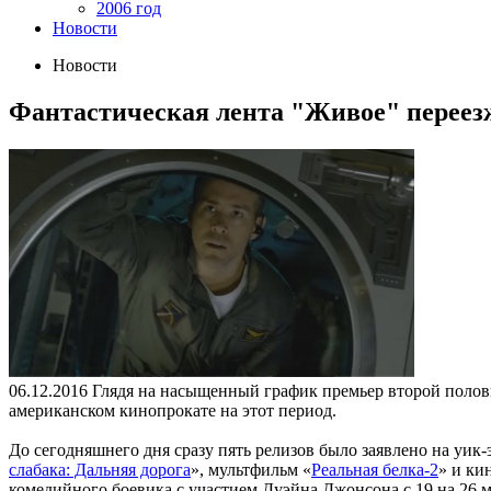
2006 год
Новости
Новости
Фантастическая лента "Живое" переезжа
06.12.2016
Глядя на насыщенный график премьер второй полови
американском кинопрокате на этот период.
До сегодняшнего дня сразу пять релизов было заявлено на уик-
слабака: Дальняя дорога
», мультфильм «
Реальная белка-2
» и ки
комедийного боевика с участием Дуэйна Джонсона с 19 на 26 