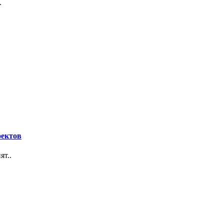
.
оектов
ят..