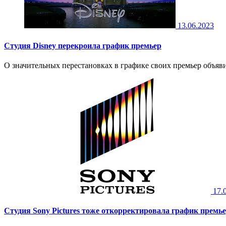
13.06.2023
Студия Disney перекроила график премьер
О значительных перестановках в графике своих премьер объявил
17.
Студия Sony Pictures тоже откорректировала график премь