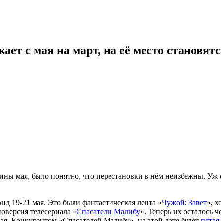
ет с мая на март, на её место становя
ны мая, было понятно, что перестановки в нём неизбежны. Уж 
энд 19-21 мая. Это были фантастическая лента «
Чужой: Завет
», х
новерсия телесериала «
Спасатели Малибу
». Теперь их осталось ч
мая. Конкурентом «Спасателей Малибу» на этой дате будет
пятая