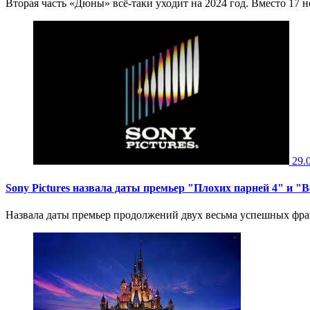
Вторая часть «Дюны» всё-таки уходит на 2024 год. Вместо 17 н
29.
Sony Pictures назвала даты премьер "Плохих парней 4" и "
Назвала даты премьер продолжений двух весьма успешных фран