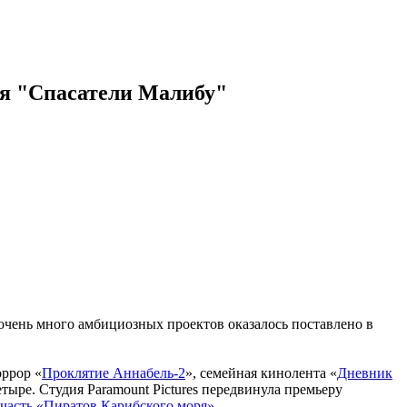
тся "Спасатели Малибу"
очень много амбициозных проектов оказалось поставлено в
оррор «
Проклятие Аннабель-2
», семейная кинолента «
Дневник
етыре. Студия Paramount Pictures передвинула премьеру
 часть «Пиратов Карибского моря»
.