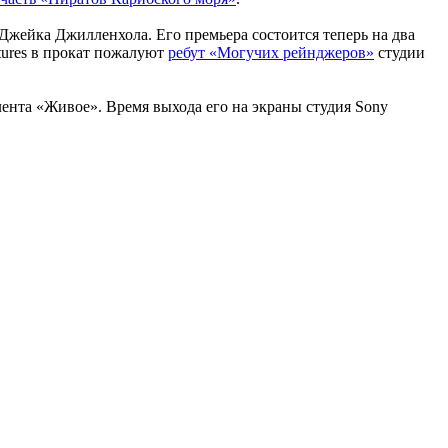
 Джейка Джилленхола. Его премьера состоится теперь на два
tures в прокат пожалуют
ребут «Могучих рейнджеров»
студии
 лента «Живое». Время выхода его на экраны студия Sony