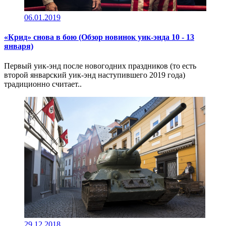
06.01.2019
«Крид» снова в бою (Обзор новинок уик-энда 10 - 13
января)
Первый уик-энд после новогодних праздников (то есть
второй январский уик-энд наступившего 2019 года)
традиционно считает..
29.12.2018