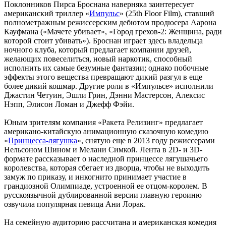
Поклонников Пирса Броснана наверняка заинтересует
американский триллер «
Импульс
» (25th Floor Film), ставший
полнометражным режиссерским дебютом продюсера Аарона
Кауфмана («Мачете убивает», «Город грехов-2: Женщина, ради
которой стоит убивать»). Броснан играет здесь владельца
ночного клуба, который предлагает компании друзей,
желающих повеселиться, новый наркотик, способный
исполнить их самые безумные фантазии; однако побочные
эффекты этого вещества превращают дикий разгул в еще
более дикий кошмар. Другие роли в «Импульсе» исполнили
Джастин Четуин, Эшли Грин, Дэнни Мастерсон, Алексис
Нэпп, Элисон Ломан и Джефф Фэйи.
Юным зрителям компания «Ракета Релизинг» предлагает
американо-китайскую анимационную сказочную комедию
«
Принцесса-лягушка
», снятую еще в 2013 году режиссерами
Нельсоном Шином и Мелани Симкой. Лента в 2D- и 3D-
формате рассказывает о наследной принцессе лягушачьего
королевства, которая сбегает из дворца, чтобы не выходить
замуж по приказу, и инкогнито принимает участие в
грандиозной Олимпиаде, устроенной ее отцом-королем. В
русскоязычной дублированной версии главную героиню
озвучила популярная певица Ани Лорак.
На семейную аудиторию рассчитана и американская комедия