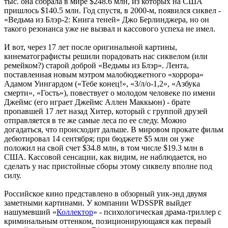
тыс. она собрала в мире $248.6 млн, из которых на США
пришлось $140.5 млн. Год спустя, в 2000-м, появился сиквел -
«Ведьма из Блэр-2: Книга теней» Джо Берлинджера, но он
такого резонанса уже не вызвал и кассового успеха не имел.
И вот, через 17 лет после оригинальной картины,
кинематографисты решили порадовать нас сиквелом (или
ремейком?) старой доброй «Ведьмы из Блэр». Лента,
поставленная новым мэтром малобюджетного «хоррора»
Адамом Уингардом («Тебе конец!», «З/л/о-1,2», «Азбука
смерти», «Гость»), повествует о молодом человеке по имени
Джеймс (его играет Джеймс Аллен Маккьюн) - брате
пропавшей 17 лет назад Хитер, который с группой друзей
отправляется в те же самые леса по ее следу. Можно
догадаться, что происходит дальше. В мировом прокате фильм
дебютировал 14 сентября; при бюджете $5 млн он уже
положил на свой счет $34.8 млн, в том числе $19.3 млн в
США. Кассовой сенсации, как видим, не наблюдается, но
сделать у нас пристойные сборы этому сиквелу вполне под
силу.
Российское кино представлено в обзорный уик-энд двумя
заметными картинами. У компании WDSSPR выйдет
нашумевший «
Коллектор
» - психологическая драма-триллер с
криминальным оттенком, позиционирующаяся как первый