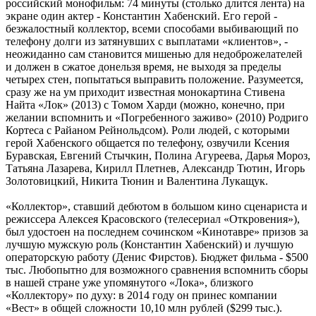
российский монофильм: 74 минуты (столько длится лента) на
экране один актер - Константин Хабенский. Его герой -
безжалостный коллектор, всеми способами выбивающий по
телефону долги из затянувших с выплатами «клиентов», -
неожиданно сам становится мишенью для недоброжелателей
и должен в сжатое донельзя время, не выходя за пределы
четырех стен, попытаться выправить положение. Разумеется,
сразу же на ум приходит известная монокартина Стивена
Найта «Лок» (2013) с Томом Харди (можно, конечно, при
желании вспомнить и «Погребенного заживо» (2010) Родриго
Кортеса с Райаном Рейнольдсом). Роли людей, с которыми
герой Хабенского общается по телефону, озвучили Ксения
Буравская, Евгений Стычкин, Полина Агуреева, Дарья Мороз,
Татьяна Лазарева, Кирилл Плетнев, Александр Тютин, Игорь
Золотовицкий, Никита Тюнин и Валентина Лукащук.
«Коллектор», ставший дебютом в большом кино сценариста и
режиссера Алексея Красовского (телесериал «Откровения»),
был удостоен на последнем сочинском «Кинотавре» призов за
лучшую мужскую роль (Константин Хабенский) и лучшую
операторскую работу (Денис Фирстов). Бюджет фильма - $500
тыс. Любопытно для возможного сравнения вспомнить сборы
в нашей стране уже упомянутого «Лока», близкого
«Коллектору» по духу: в 2014 году он принес компании
«Вест» в общей сложности 10,10 млн рублей ($299 тыс.).