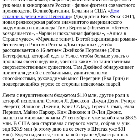
уик-энда в кинопрокате России - фильм-фэнтези совместного
производства Великобритании, Бельгии и США «
Дом
странных детей мисс Перегрин
» (Двадцатый Век Фокс СНГ),
новая режиссерская работа знаменитого американского
выдумщика и визионера Тима Бертона («Бэтмен», «Бэтмен
возвращается», «Чарли и шоколадная фабрика», «Алиса в
Стране чудес», «Мрачные тени»). В этой экранизации романа-
бестселлера Рэнсома Риггза «Дом странных детей»
рассказывается о 16-летнем Джейкобе Портмане (Эйса
Баттерфилд), который едет в Уэльс, чтобы больше узнать о
прошлом своего дедушки, убитого каким-то таинственным
сверхъестественным существом. Там Джейкоб обнаруживает
приют для детей с необычными, удивительными
способностями, руководимый мисс Перегрин (Ева Грин) и
подвергающийся угрозе со стороны неведомых тварей.
Лента с внушительным бюджетом $110 млн, другие роли в
которой исполнили Сэмюэл Л. Джексон, Джуди Денч, Руперт
Эверетт, Эллисон Дженни, Крис О'Дауд, Теренс Стэмп, Элла
Пернелл, Майло Паркер, Ким Диккенс и О-Лан Джонс,
вышла на мировые экраны 27 сентября и уже заработала $68.5
млн. В США она стартовала с первого места, собрав за уик-
энд $28.9 млн (к этому дню на ее счету в Штатах уже $31
млн). Будем надеяться, что в нашей стране «Дом странных