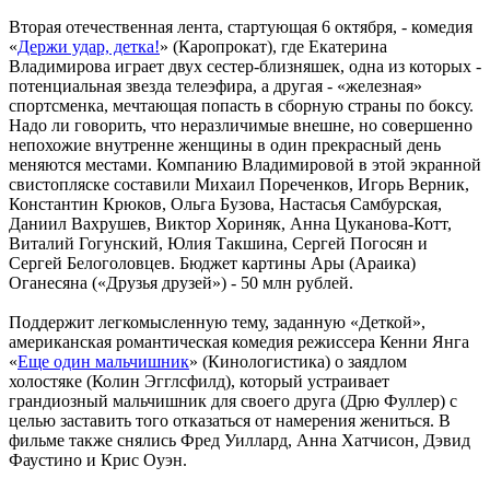
Вторая отечественная лента, стартующая 6 октября, - комедия
«
Держи удар, детка!
» (Каропрокат), где Екатерина
Владимирова играет двух сестер-близняшек, одна из которых -
потенциальная звезда телеэфира, а другая - «железная»
спортсменка, мечтающая попасть в сборную страны по боксу.
Надо ли говорить, что неразличимые внешне, но совершенно
непохожие внутренне женщины в один прекрасный день
меняются местами. Компанию Владимировой в этой экранной
свистопляске составили Михаил Пореченков, Игорь Верник,
Константин Крюков, Ольга Бузова, Настасья Самбурская,
Даниил Вахрушев, Виктор Хориняк, Анна Цуканова-Котт,
Виталий Гогунский, Юлия Такшина, Сергей Погосян и
Сергей Белоголовцев. Бюджет картины Ары (Араика)
Оганесяна («Друзья друзей») - 50 млн рублей.
Поддержит легкомысленную тему, заданную «Деткой»,
американская романтическая комедия режиссера Кенни Янга
«
Еще один мальчишник
» (Кинологистика) о заядлом
холостяке (Колин Эгглсфилд), который устраивает
грандиозный мальчишник для своего друга (Дрю Фуллер) с
целью заставить того отказаться от намерения жениться. В
фильме также снялись Фред Уиллард, Анна Хатчисон, Дэвид
Фаустино и Крис Оуэн.