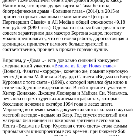
детей» тоже обеспечит себе в дни дебюта хорошую кассу.
Напомним, что предыдущая картина Тима Бертона,
биографическая драма «Большие глаза» (2014), в 2015-м
принесла прокатывавшим ее компаниям «Централ
Партнершип Classic» и All Media в общей сложности 49,18
млн рублей ($990 тыс.). Однако тот фильм был сделан в не
совсем характерном для маэстро Бертона жанре, поэтому
можно предполагать, что его новая работа, дорогостоящая и
зрелищная, привлечет намного больше зрителей и,
соответственно, пройдет в прокате гораздо лучше.
Впрочем, у «Дома...» есть довольно сильный конкурент -
американский ужастик «
Ведьма из Блэр: Новая глава
»
(Вольга). Фанаты «хоррора», конечно же, помнят культовую
ленту Дэниела Майрика и Эдуардо Санчеса «Ведьма из Блэр:
Курсовая с того света» (1999), с которой начался бум кино в
стиле «найденные видеозаписи». В той картине с участием
Хитер Донахью, Джошуа Леонарда и Майкла Си. Уильямса,
речь шла о трех студентах-кинематографистах, которые
бесследно исчезли в октябре 1994 года в лесах штата
Мэриленд во время съемок документального фильма о жуткой
местной легенде - ведьме из Блэр. Год спустя отснятый ими
материал был найден и шокировал зрителей всего мира.
Лента «Ведьма из Блэр: Курсовая с того света» стала самым
прибыльным кинопроектом всех времен: при бюджете $60