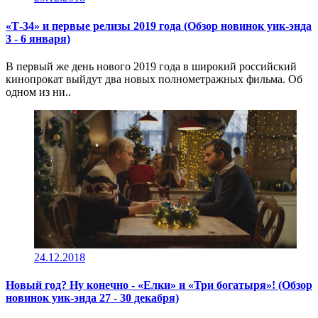
«Т-34» и первые релизы 2019 года (Обзор новинок уик-энда
3 - 6 января)
В первый же день нового 2019 года в широкий российский
кинопрокат выйдут два новых полнометражных фильма. Об
одном из ни..
24.12.2018
Новый год? Ну конечно - «Елки» и «Три богатыря»! (Обзор
новинок уик-энда 27 - 30 декабря)