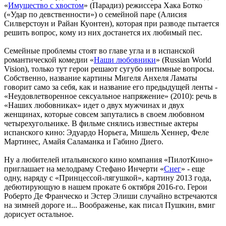
«
Имущество с хвостом
» (Парадиз) режиссера Хака Ботко
(«Удар по девственности») о семейной паре (Алисия
Силверстоун и Райан Куонтен), которая при разводе пытается
решить вопрос, кому из них достанется их любимый пес.
Семейные проблемы стоят во главе угла и в испанской
романтической комедии «
Наши любовники
» (Russian World
Vision), только тут герои решают сугубо интимные вопросы.
Собственно, название картины Мигеля Анхеля Ламаты
говорит само за себя, как и название его предыдущей ленты -
«Неудовлетворенное сексуальное напряжение» (2010): речь в
«Наших любовниках» идет о двух мужчинах и двух
женщинах, которые совсем запутались в своем любовном
четырехугольнике. В фильме снялись известные актеры
испанского кино: Эдуардо Норьега, Мишель Хеннер, Феле
Мартинес, Амайя Саламанка и Габино Диего.
Ну а любителей итальянского кино компания «ПилотКино»
приглашает на мелодраму Стефано Инчерти «
Снег
» - еще
одну, наряду с «Принцессой-лягушкой», картину 2013 года,
дебютирующую в нашем прокате 6 октября 2016-го. Герои
Роберто Де Франческо и Эстер Элиши случайно встречаются
на зимней дороге и... Воображенье, как писал Пушкин, вмиг
дорисует остальное.