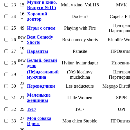
Мульт в кино.
23
15
Mult v кino. Vol.115
MVK
Выпуск №115
16
Хороший
24
Docteur?
Capella Fi
*
доктор
Централ
25
49
Игры с огнем
Playing with Fire
Партнерш
new
Best Comedy
26
Best comedy shorts
Kinolife Wo
*
Shorts
19
27
Паразиты
Parasite
ПРОвзгл
*
new
Белый, белый
28
Hvitur, hvitur dagur
Иноекин
*
день
(Не)идеальный
(Ne) Idealnyy
Централ
29
-
мужчина
muzhchina
Партнерш
23
30
Переводчики
Les traducteurs
Megogo Distri
*
Маленькие
31
21
Little Women
SPPR
женщины
32
25
1917
1917
UPI
27
Моя собака
33
Mon chien Stupide
ПРОвзгл
*
Идиот
20