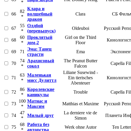
*
Клара и
82
66
волшебный
Clara
СБ Филь
*
дракон
55
Олдбой
67
Oldeuboi
Русский Реп
*
(перевыпуск)
60
Проклятый
Girl on the Third
68
Кинологист
*
дом-2
Floor
Эма: Танец
69
71
Ema
Экспонен
страсти
74
Арахисовый
The Peanut Butter
70
Capella Fi
*
сокол
Falcon
Liliane Susewind -
63
Маленькая
71
Ein tierisches
Кинологист
*
мисс Дулиттл
Abenteuer
86
Королевские
72
Trouble
Capella Fi
*
каникулы
100
Матиас и
73
Matthias et Maxime
Русский Реп
*
Максим
47
La derniere vie de
74
Милый друг
Планета Ин
*
Simon
68
Работа без
75
Werk ohne Autor
Ten Letter
*
авторства