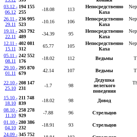
03.12 -
194 155
Непосредственно
Nep
-18.08
113
06.12
255
Каха
26.11 -
236 995
Непосредственно
Nep
-10.16
106
29.11
523
Каха
19.11 -
263 792
Непосредственно
Nep
-34.39
95
22.11
489
Каха
12.11 -
402 081
Непосредственно
Nep
65.77
105
15.11
312
Каха
05.11 -
242 552
-18.02
112
Ведьмы
T
08.11
176
29.10 -
295 870
42.14
107
Ведьмы
T
01.11
679
Дедушка
22.10 -
208 147
Th
-1.7
98
нелегкого
25.10
231
поведения
15.10 -
211 748
-18.02
98
Довод
18.10
839
08.10 -
258 278
-7.88
96
Стрельцов
11.10
929
01.10 -
280 386
-18.91
93
Стрельцов
04.10
232
24.09 -
345 752