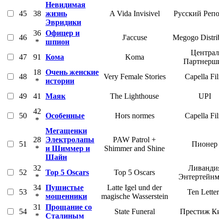
Невидимая
45
38
жизнь
A Vida Invisivel
Русский Реп
Эвридики
36
Офицер и
46
J'accuse
Megogo Distri
*
шпион
Централ
47
91
Кома
Koma
Партнерш
18
Очень женские
48
Very Female Stories
Capella Fi
*
истории
49
41
Маяк
The Lighthouse
UPI
42
50
Особенные
Hors normes
Capella Fi
*
Мегащенки
28
Электролапы
PAW Patrol +
51
Пионер
*
и Шиммер и
Shimmer and Shine
Шайн
32
Ливанди
52
Top 5 Oscars
Top 5 Oscars
*
Энтертейнм
34
Пушистые
Latte Igel und der
53
Ten Letter
*
мошенники
magische Wasserstein
31
Прощание со
54
State Funeral
Престиж К
*
Сталиным