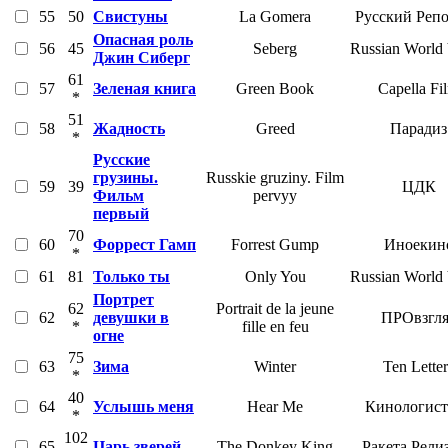
55
50
Свистуны
La Gomera
Русский Реп
Опасная роль
56
45
Seberg
Russian World 
Джин Сиберг
61
57
Зеленая книга
Green Book
Capella Fi
*
51
58
Жадность
Greed
Парадиз
*
Русские
грузины.
Russkie gruziny. Film
59
39
ЦДК
Фильм
pervyy
первый
70
60
Форрест Гамп
Forrest Gump
Иноекин
*
61
81
Только ты
Only You
Russian World 
Портрет
62
Portrait de la jeune
62
девушки в
ПРОвзгл
*
fille en feu
огне
75
63
Зима
Winter
Ten Letter
*
40
64
Услышь меня
Hear Me
Кинологист
*
102
65
Царь зверей
The Donkey King
Ракета Рели