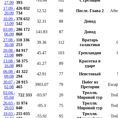
-18.84
102
Стрельцов
27.09
393
17.09 -
426 032
12.52
98
После. Глава 2
Afte
20.09
734
10.09 -
378 632
32.31
88
Довод
13.09
542
03.09 -
286 172
141.83
87
Довод
06.09
868
27.08 -
118 336
Вратарь
39.36
112
30.08
253
галактики
20.08 -
84 917
45.47
103
Гренландия
23.08
009
13.08 -
58 375
Красотка в
41.27
89
16.08
093
ударе
06.08 -
41 322
42.91
77
Неистовый
09.08
294
30.07 -
28 915
Побег из
3903.07
79
Escap
02.08
465
Претории
02.04 -
Тролли.
722 333
-93.97
20
Trol
05.04
Мировой тур
26.03 -
11 974
Тролли.
-95.3
75
Trol
29.03
040
Мировой тур
19.03 -
255 035
Тролли.
-55.91
95
Trol