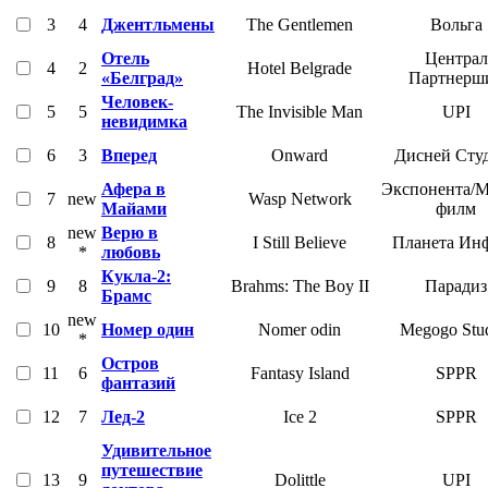
3
4
Джентльмены
The Gentlemen
Вольга
Отель
Централ
4
2
Hotel Belgrade
«Белград»
Партнерш
Человек-
5
5
The Invisible Man
UPI
невидимка
6
3
Вперед
Onward
Дисней Сту
Афера в
Экспонента/М
7
new
Wasp Network
Майами
филм
new
Верю в
8
I Still Believe
Планета Ин
*
любовь
Кукла-2:
9
8
Brahms: The Boy II
Парадиз
Брамс
new
10
Номер один
Nomer odin
Megogo Stu
*
Остров
11
6
Fantasy Island
SPPR
фантазий
12
7
Лед-2
Ice 2
SPPR
Удивительное
путешествие
13
9
Dolittle
UPI