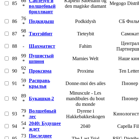
66
Саблезуб и
Kaptein Sabeltann og
85
Megogo Distri
*
волшебный
den magiske diamant
бриллиант
76
86
Подкидыш
Podkidysh
СБ Филь
*
98
87
Тиэтэйбит
Tieteybit
Самокат
*
Централ
88
-
Шахматист
Fahim
Партнерш
99
Пушистый
89
Marnies Welt
Наше ки
*
шпион
92
90
Проксима
Proxima
Ten Letter
*
59
Расправь
91
Donne-moi des ailes
Пионер
*
крылья
Minuscule - Les
89
92
Букашки-2
mandibules du bout
Пионер
*
du monde
79
Волшебный
Dyrene i
93
Кинологист
*
лес
Hakkebakkeskogen
54
2040: Будущее
94
2040
Capella Fi
*
ждет
73
Последнее
95
The Last Trial
RFG Distribu