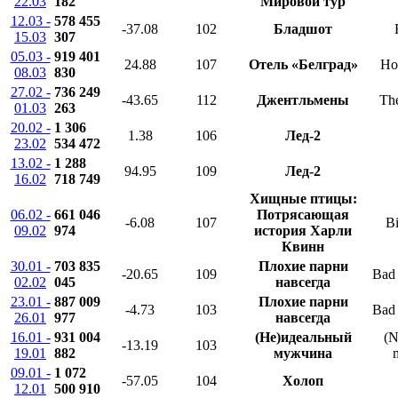
22.03
182
Мировой тур
12.03 -
578 455
-37.08
102
Бладшот
15.03
307
05.03 -
919 401
24.88
107
Отель «Белград»
Ho
08.03
830
27.02 -
736 249
-43.65
112
Джентльмены
Th
01.03
263
20.02 -
1 306
1.38
106
Лед-2
23.02
534 472
13.02 -
1 288
94.95
109
Лед-2
16.02
718 749
Хищные птицы:
06.02 -
661 046
Потрясающая
-6.08
107
Bi
09.02
974
история Харли
Квинн
30.01 -
703 835
Плохие парни
-20.65
109
Bad 
02.02
045
навсегда
23.01 -
887 009
Плохие парни
-4.73
103
Bad 
26.01
977
навсегда
16.01 -
931 004
(Не)идеальный
(N
-13.19
103
19.01
882
мужчина
09.01 -
1 072
-57.05
104
Холоп
12.01
500 910