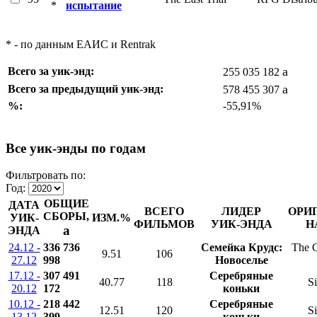
*
испытание
* - по данным ЕАИС и Rentrak
a
Всего за уик-энд:
255 035 182
a
Всего за предыдущий уик-энд:
578 455 307
%:
-55,91%
Все уик-энды по годам
Фильтровать по:
Год:
ОБЩИЕ
ДАТА
ВСЕГО
ЛИДЕР
ОРИ
СБОРЫ,
УИК-
ИЗМ.%
ФИЛЬМОВ
УИК-ЭНДА
Н
a
ЭНДА
24.12 -
336 736
Семейка Крудс:
The 
9.51
106
27.12
998
Новоселье
17.12 -
307 491
Серебряные
40.77
118
Si
20.12
172
коньки
10.12 -
218 442
Серебряные
12.51
120
Si
13.12
399
коньки