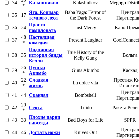
34
Калашников
Kalashnikov
Megogo Distri
*
Яга. Кошмар
Baba Yaga: Terror of
Централ
35
17
темного леса
the Dark Forest
Партнерш
Просто
36
24
Just Mercy
Каро Прем
помиловать
48
Настоящая
37
Present Laughter
CoolConnect
*
комедия
Подлинная
True History of the
38
35
история банды
Вольга
Kelly Gang
Келли
26
Пушки
39
Guns Akimbo
Каскад
*
Акимбо
22
Сладкая
Престиж Ки
40
La dolce vita
*
жизнь
Иноекин
Централ
41
44
Скандал
Bombshell
Партнерш
29
42
Секта
Il nido
Ракета Рели
*
Плохие парни
43
33
Bad Boys for Life
SPPR
навсегда
Централ
44
46
Достать ножи
Knives Out
Партнерш