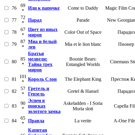
69
76
Иди к папочке
Come to Daddy
Magic Film C
*
72
77
Парад
Parade
New Georgian
*
67
Цвет из иных
78
Color Out of Space
Парадиз
*
миров
87
Миа и белый
79
Mia et le lion blanc
Пионер
*
лев
Братья
85
медведи:
Boonie Bears:
80
Cinemaus St
*
Тайна трех
Entangled Worlds
миров
101
81
Король Слон
The Elephant King
Престиж К
*
57
Гретель и
82
Gretel & Hansel
Парадиз
*
Гензель
Эспен в
90
Askeladden - I Soria
83
поисках
Capella Fi
*
Moria slott
золотого замка
65
84
Правда
La verite
A-One Fil
*
Капитан