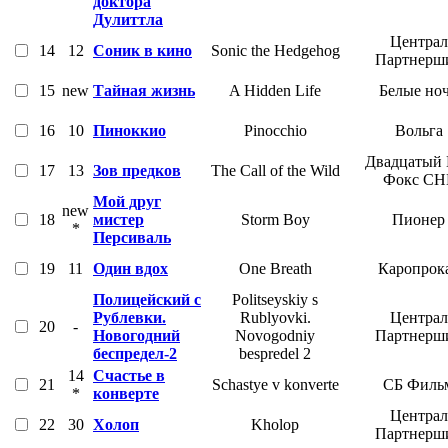
доктора
Дулиттла
Централ
14
12
Соник в кино
Sonic the Hedgehog
Партнерш
15
new
Тайная жизнь
A Hidden Life
Белые но
16
10
Пиноккио
Pinocchio
Вольга
Двадцатый 
17
13
Зов предков
The Call of the Wild
Фокс СН
Мой друг
new
18
мистер
Storm Boy
Пионер
*
Персиваль
19
11
Один вдох
One Breath
Каропрок
Полицейский с
Politseyskiy s
Рублевки.
Rublyovki.
Централ
20
-
Новогодний
Novogodniy
Партнерш
беспредел-2
bespredel 2
14
Счастье в
21
Schastye v konverte
СБ Филь
*
конверте
Централ
22
30
Холоп
Kholop
Партнерш