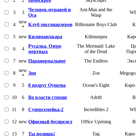
2
2
Небоскреб
Skyscraper
Человек-муравей и
Ant-Man and the
3
3
W
Оса
Wasp
new
4
Клуб миллиардеров
Billionaire Boys Club
К
*
5
new
Килиманджара
Kilimanjara
Кар
Русалка. Озеро
The Mermaid: Lake
Це
6
4
мертвых
of the Dead
Пар
7
new
Паранормальное
The Endless
Экс
new
8
Зои
Zoe
Megogo 
*
9
5
8 подруг Оушена
Ocean's Eight
Каро
10
6
Во власти стихии
Adrift
В
11
8
Суперсемейка-2
Incredibles 2
W
12
new
Офисный беспредел
Office Uprising
В
13
7
Ты водишь!
Tag
Каро