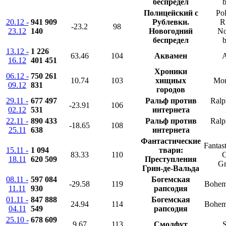
беспредел
b
Полицейский с
Pol
20.12 -
941 909
Рублевки.
R
-23.2
98
23.12
140
Новогодний
No
беспредел
b
13.12 -
1 226
63.46
104
Аквамен
16.12
401 451
Хроники
06.12 -
750 261
10.74
103
хищных
Mor
09.12
831
городов
29.11 -
677 497
Ральф против
Ralp
-23.91
106
02.12
531
интернета
22.11 -
890 433
Ральф против
Ralp
-18.65
108
25.11
638
интернета
Фантастические
Fantas
15.11 -
1 094
твари:
83.33
110
C
18.11
620 509
Преступления
Gr
Грин-де-Вальда
08.11 -
597 084
Богемская
-29.58
119
Bohem
11.11
930
рапсодия
01.11 -
847 888
Богемская
24.94
114
Bohem
04.11
549
рапсодия
25.10 -
678 609
9.67
113
Смолфут
S