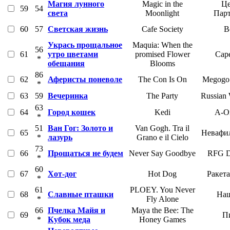
Магия лунного
Magic in the
Це
59
54
света
Moonlight
Пар
60
57
Светская жизнь
Cafe Society
В
Укрась прощальное
Maquia: When the
56
61
утро цветами
promised Flower
Cape
*
обещания
Blooms
86
62
Аферисты поневоле
The Con Is On
Megogo 
*
63
59
Вечеринка
The Party
Russian 
63
64
Город кошек
Kedi
A-O
*
51
Ван Гог: Золото и
Van Gogh. Tra il
65
Невафил
*
лазурь
Grano e il Cielo
73
66
Прощаться не будем
Never Say Goodbye
RFG Di
*
60
67
Хот-дог
Hot Dog
Ракет
*
61
PLOEY. You Never
68
Славные пташки
Наш
*
Fly Alone
66
Пчелка Майя и
Maya the Bee: The
69
П
*
Кубок меда
Honey Games