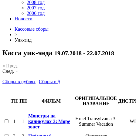
2008 год
2007 год
2006 год
Новости
Кассовые сборы
>
Уик-энд
Касса уик-энда
19.07.2018 - 22.07.2018
« Пред.
След. »
Сборы в рублях
|
Сборы в $
ОРИГИНАЛЬНОЕ
ТН
ПН
ФИЛЬМ
ДИСТР
НАЗВАНИЕ
Монстры на
Hotel Transylvania 3:
1
1
каникулах-3: Море
W
Summer Vacation
зовет