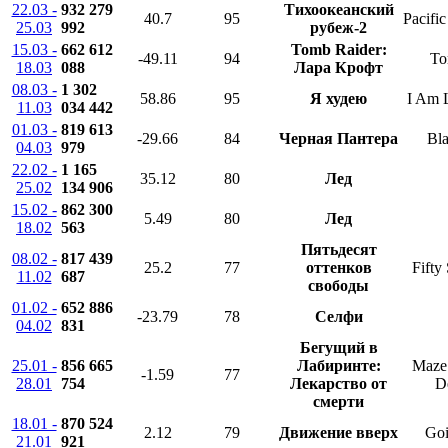
22.03 -
932 279
Тихоокеанский
40.7
95
Pacifi
25.03
992
рубеж-2
15.03 -
662 612
Tomb Raider:
-49.11
94
To
18.03
088
Лара Крофт
08.03 -
1 302
58.86
95
Я худею
I Am 
11.03
034 442
01.03 -
819 613
-29.66
84
Черная Пантера
Bla
04.03
979
22.02 -
1 165
35.12
80
Лед
25.02
134 906
15.02 -
862 300
5.49
80
Лед
18.02
563
Пятьдесят
08.02 -
817 439
25.2
77
оттенков
Fifty
11.02
687
свободы
01.02 -
652 886
-23.79
78
Селфи
04.02
831
Бегущий в
25.01 -
856 665
Лабиринте:
Maze
-1.59
77
28.01
754
Лекарство от
D
смерти
18.01 -
870 524
2.12
79
Движение вверх
Goi
21.01
921