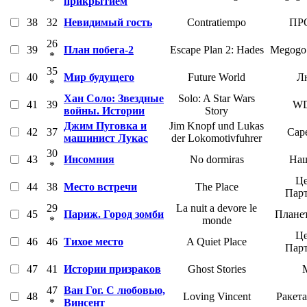
*
прикрытием
38
32
Невидимый гость
Contratiempo
ПРО
26
39
План побега-2
Escape Plan 2: Hades
Megogo 
*
35
40
Мир будущего
Future World
Л
*
Хан Соло: Звездные
Solo: A Star Wars
41
39
W
войны. Истории
Story
Джим Пуговка и
Jim Knopf und Lukas
42
37
Cape
машинист Лукас
der Lokomotivfuhrer
30
43
Инсомния
No dormiras
Наш
*
Це
44
38
Место встречи
The Place
Пар
29
La nuit a devore le
45
Париж. Город зомби
Плане
*
monde
Це
46
46
Тихое место
A Quiet Place
Пар
47
41
Истории призраков
Ghost Stories
47
Ван Гог. С любовью,
48
Loving Vincent
Ракет
*
Винсент