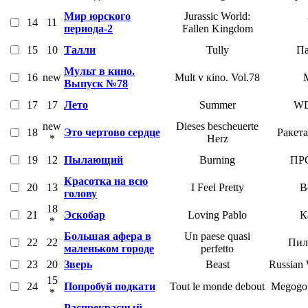
Мир юрского
Jurassic World:
14
11
периода-2
Fallen Kingdom
15
10
Талли
Tully
Па
Мульт в кино.
16
new
Mult v кino. Vol.78
Выпуск №78
17
17
Лето
Summer
W
new
Dieses bescheuerte
18
Это чертово сердце
Ракет
*
Herz
19
12
Пылающий
Burning
ПРО
Красотка на всю
20
13
I Feel Pretty
В
голову
18
21
Эскобар
Loving Pablo
К
*
Большая афера в
Un paese quasi
22
22
Пил
маленьком городе
perfetto
23
20
Зверь
Beast
Russian 
15
24
Попробуй подкати
Tout le monde debout
Megogo 
*
Распрекрасный