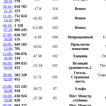
28.10
779
18.10 -
618 785
-17.8
114
Веном
21.10
223
11.10 -
752 824
-42.92
109
Веном
14.10
291
04.10 -
1 318
112.48
105
Веном
07.10
860 245
27.09 -
620 707
-4.39
104
Непрощенный
U
30.09
135
20.09 -
649 185
Проклятие
10.02
105
23.09
781
монахини
13.09 -
590 076
47.58
102
Хищник
Th
16.09
234
06.09 -
399 833
Великий
-31.34
101
The 
09.09
432
уравнитель-2
Гоголь.
30.08 -
582 328
Gogol
11.72
101
Страшная
02.09
052
месть
23.08 -
521 243
18.75
97
Альфа
26.08
918
16.08 -
438 924
Мег: Монстр
-27.38
95
19.08
020
глубины
09.08 -
604 377
Мег: Монстр