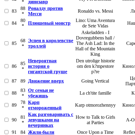
*
динозавр
88
Роналду против
83
Ronaldo vs. Messi
Л
*
Месси
80
Lino: Uma Aventura
84
Плюшевый монстр
Наш
*
de Sete Vidas
Askeladden - I
Dovregubbens hall /
68
Эспен в королевстве
85
The Ash Lad: In the
Cape
*
троллей
Hall of the Mountain
King
Невероятная
Den utrolige historie
85
86
история о
om den k?mpestore
Кинол
*
гигантской груше
p?re
Це
87
89
Движение вверх
Going Vertical
Пар
83
От семьи не
88
La ch'tite famille
К
*
убежишь
78
Карп
89
Karp otmorozhennyy
Кинол
*
отмороженный
Как разговаривать с
81
How to Talk to Girls
90
девушками на
A-O
*
at Parties
вечеринках
91
84
Жили-были
Once Upon a Time
Refle