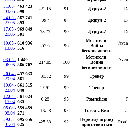
31.05 -
463 423
-21.15
91
Дэдпул-2
D
03.06
590
24.05 -
587 741
-39.4
84
Дэдпул-2
D
27.05
393
17.05 -
969 849
58.75
90
Дэдпул-2
D
20.05
581
Мстители:
10.05 -
610 936
Aveng
-57.6
96
Война
13.05
516
бесконечности
Мстители:
03.05 -
1 440
Aveng
214.85
100
Война
06.05
866 707
бесконечности
26.04 -
457 633
-30.82
99
Тренер
29.04
561
19.04 -
661 515
17.91
99
Тренер
22.04
048
12.04 -
561 024
0.28
95
Рэмпейдж
15.04
635
05.04 -
559 459
-19.58
97
Гоголь. Вий
G
08.04
271
29.03 -
695 656
Первому игроку
-25.38
92
Read
01.04
625
приготовиться