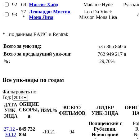
92
69
Миссис Хайд
Madame Hyde
Русски
77
Леонардо: Миссия
Leo Da Vinci:
93
*
Мона Лиза
Mission Mona Lisa
* - по данным ЕАИС и Rentrak
a
Всего за уик-энд:
535 865 860
a
Всего за предыдущий уик-энд:
762 949 217
%:
-29,76%
Все уик-энды по годам
Фильтровать по:
Год:
ОБЩИЕ
ДАТА
ВСЕГО
ЛИДЕР
ОРИГ
СБОРЫ,
УИК-
ИЗМ.%
ФИЛЬМОВ
УИК-ЭНДА
Н
a
ЭНДА
Полицейский с
Pol
27.12 -
845 732
Рублевки.
R
-10.21
94
30.12
894
Новогодний
No