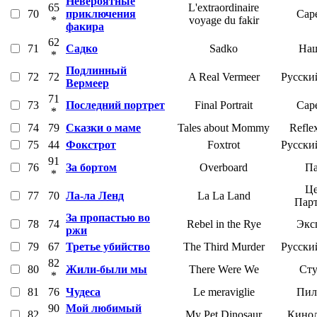
Невероятные
65
L'extraordinaire
70
приключения
Cape
*
voyage du fakir
факира
62
71
Садко
Sadko
Наш
*
Подлинный
72
72
A Real Vermeer
Русски
Вермеер
71
73
Последний портрет
Final Portrait
Cape
*
74
79
Сказки о маме
Tales about Mommy
Refle
75
44
Фокстрот
Foxtrot
Русски
91
76
За бортом
Overboard
Па
*
Це
77
70
Ла-ла Ленд
La La Land
Пар
За пропастью во
78
74
Rebel in the Rye
Экс
ржи
79
67
Третье убийство
The Third Murder
Русски
82
80
Жили-были мы
There Were We
Сту
*
81
76
Чудеса
Le meraviglie
Пил
90
Мой любимый
82
My Pet Dinosaur
Кинол