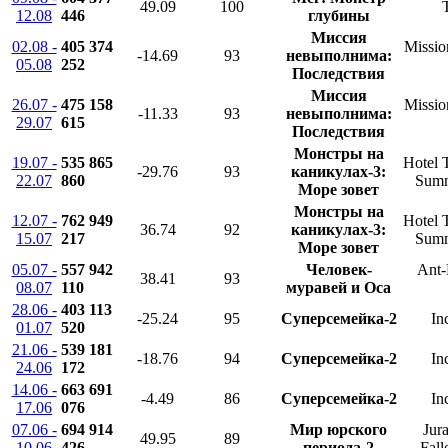
49.09
100
12.08
446
глубины
Миссия
02.08 -
405 374
Missio
-14.69
93
невыполнима:
05.08
252
Последствия
Миссия
26.07 -
475 158
Missio
-11.33
93
невыполнима:
29.07
615
Последствия
Монстры на
19.07 -
535 865
Hotel 
-29.76
93
каникулах-3:
22.07
860
Summ
Море зовет
Монстры на
12.07 -
762 949
Hotel 
36.74
92
каникулах-3:
15.07
217
Summ
Море зовет
05.07 -
557 942
Человек-
Ant-
38.41
93
08.07
110
муравей и Оса
28.06 -
403 113
-25.24
95
Суперсемейка-2
In
01.07
520
21.06 -
539 181
-18.76
94
Суперсемейка-2
In
24.06
172
14.06 -
663 691
-4.49
86
Суперсемейка-2
In
17.06
076
07.06 -
694 914
Мир юрского
Jur
49.95
89
10.06
426
периода-2
Fal