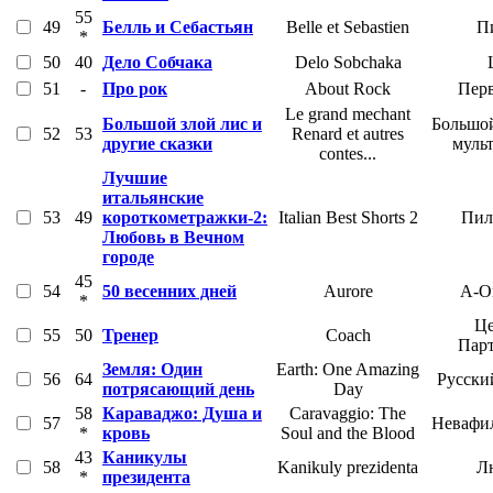
55
49
Белль и Себастьян
Belle et Sebastien
П
*
50
40
Дело Собчака
Delo Sobchaka
51
-
Про рок
About Rock
Перв
Le grand mechant
Большой злой лис и
Большой
52
53
Renard et autres
другие сказки
муль
contes...
Лучшие
итальянские
53
49
короткометражки-2:
Italian Best Shorts 2
Пил
Любовь в Вечном
городе
45
54
50 весенних дней
Aurore
A-O
*
Це
55
50
Тренер
Coach
Пар
Земля: Один
Earth: One Amazing
56
64
Русски
потрясающий день
Day
58
Караваджо: Душа и
Caravaggio: The
57
Невафил
*
кровь
Soul and the Blood
43
Каникулы
58
Kanikuly prezidenta
Л
*
президента