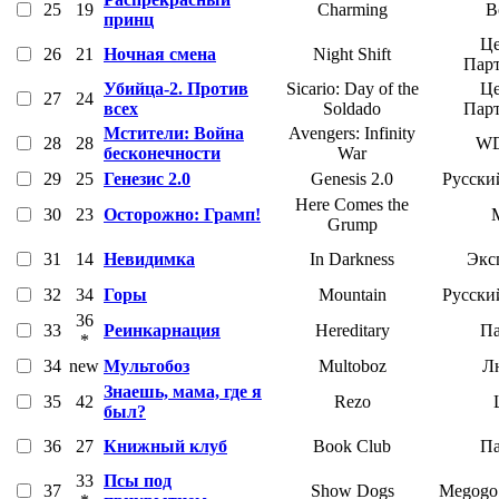
25
19
Charming
В
принц
Це
26
21
Ночная смена
Night Shift
Пар
Убийца-2. Против
Sicario: Day of the
Це
27
24
всех
Soldado
Пар
Мстители: Война
Avengers: Infinity
28
28
W
бесконечности
War
29
25
Генезис 2.0
Genesis 2.0
Русски
Here Comes the
30
23
Осторожно: Грамп!
Grump
31
14
Невидимка
In Darkness
Экс
32
34
Горы
Mountain
Русски
36
33
Реинкарнация
Hereditary
Па
*
34
new
Мультобоз
Multoboz
Л
Знаешь, мама, где я
35
42
Rezo
был?
36
27
Книжный клуб
Book Club
Па
33
Псы под
37
Show Dogs
Megogo 