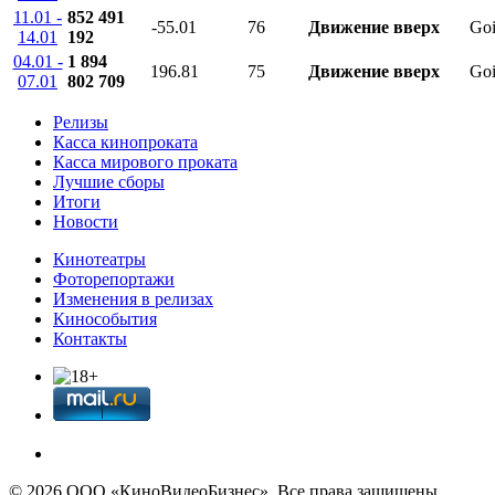
11.01 -
852 491
-55.01
76
Движение вверх
Goi
14.01
192
04.01 -
1 894
196.81
75
Движение вверх
Goi
07.01
802 709
Релизы
Касса кинопроката
Касса мирового проката
Лучшие сборы
Итоги
Новости
Кинотеатры
Фоторепортажи
Изменения в релизах
Кинособытия
Контакты
© 2026 OOО «КиноВидеоБизнес». Все права защищены.