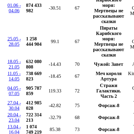
01.06 -
874 433
моря:
-30.51
67
C
04.06
982
Мертвецы не
M
рассказывают
сказки
Пираты
Карибского
25.05 -
1 258
моря:
99.1
67
C
28.05
444 904
Мертвецы не
M
рассказывают
сказки
18.05 -
632 080
-14.43
70
Чужой: Завет
21.05
808
11.05 -
738 669
Меч короля
Ki
-18.45
67
14.05
823
Артура
Стражи
04.05 -
905 787
119.33
72
Галактики.
07.05
859
Часть 2
27.04 -
412 985
-42.82
75
Форсаж-8
30.04
028
20.04 -
722 314
-32.79
68
Форсаж-8
23.04
213
13.04 -
1 074
85.38
73
Форсаж-8
16.04
749 219