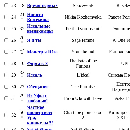
23
18
Время первых
Spacework
Bazele
21
Никита
24
Nikita Kozhemyaka
Ракета Ре
*
Кожемяка
Идеальные
25
32
Perfetti sconosciuti
Экспоне
незнакомцы
20
26
Я и ты
Sage femme
A-One F
*
17
27
Монстры Юга
Southbound
Кинологи
*
The Fate of the
28
19
Форсаж-8
UPI
Furious
33
29
Идеаль
L'ideal
Синема Пр
*
Центр
30
27
Обещание
The Promise
Партнер
29
Из Уфы с
31
From Ufa with Love
AskarF
*
любовью!
Частное
56
пионерское:
Chastnoe pionerskoe
Кинопрог
32
*
Ура,
2
XXI в
каникулы!!!
33
23
Sci-Fi Shorts
Sci-Fi Shorts
Utopi