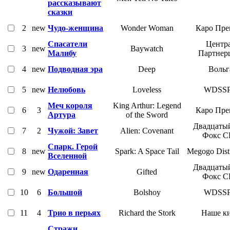
рассказывают
сказки
2
new
Чудо-женщина
Wonder Woman
Каро Пре
Спасатели
Центр
3
new
Baywatch
Малибу
Партнер
4
new
Подводная эра
Deep
Вольг
5
new
Нелюбовь
Loveless
WDSS
Меч короля
King Arthur: Legend
6
3
Каро Пре
Артура
of the Sword
Двадцаты
7
2
Чужой: Завет
Alien: Covenant
Фокс С
Спарк. Герой
8
new
Spark: A Space Tail
Megogo Distr
Вселенной
Двадцаты
9
new
Одаренная
Gifted
Фокс С
10
6
Большой
Bolshoy
WDSS
11
4
Трио в перьях
Richard the Stork
Наше к
Стражи