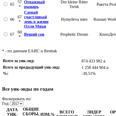
57
Отважный
Der kleine Ritter
65
Ракета Ре
*
рыцарь
Trenk
Самый
67
счастливый
66
Hymyileva mies
Russian Worl
*
день в жизни
Олли Мяки
60
67
Вещий сон
Prophetic Dream
КиноДет
*
* - по данным ЕАИС и Rentrak
a
Всего за уик-энд:
874 433 982
a
Всего за предыдущий уик-энд:
1 258 444 904
%:
-30,51%
Все уик-энды по годам
Фильтровать по:
Год:
ОБЩИЕ
ДАТА
ВСЕГО
ЛИДЕР
ОР
СБОРЫ,
УИК-
ИЗМ.%