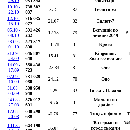
29.10
085 348
богатырь
19.10 -
738 582
3.15
87
Геошторм
22.10
037
12.10 -
716 035
21.07
82
Салют-7
15.10
077
05.10 -
591 426
Бегущий по
12.58
79
Bl
08.10
262
лезвию 2049
28.09 -
525 317
-18.78
81
Крым
01.10
800
21.09 -
646 807
Kingsman:
15.41
81
24.09
648
Золотое кольцо
14.09 -
560 438
-23.33
81
Оно
17.09
723
07.09 -
731 020
24.12
78
Оно
10.09
060
31.08 -
588 958
2.25
83
Гоголь. Начало
03.09
948
24.08 -
576 012
Малыш на
-9.76
81
27.08
691
драйве
17.08 -
638 298
-0.76
77
Эмоджи фильм
T
20.08
688
Валериан и
Val
10.08 -
643 190
36.84
75
город тысячи