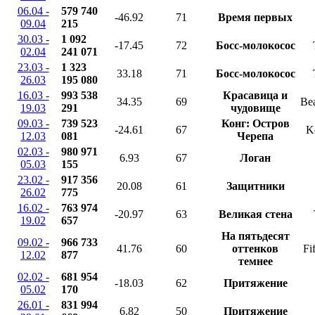
06.04 -
579 740
-46.92
71
Время первых
09.04
215
30.03 -
1 092
-17.45
72
Босс-молокосос
02.04
241 071
23.03 -
1 323
33.18
71
Босс-молокосос
26.03
195 080
16.03 -
993 538
Красавица и
34.35
69
Bea
19.03
291
чудовище
09.03 -
739 523
Конг: Остров
-24.61
67
Ko
12.03
081
Черепа
02.03 -
980 971
6.93
67
Логан
05.03
155
23.02 -
917 356
20.08
61
Защитники
26.02
775
16.02 -
763 974
-20.97
63
Великая стена
19.02
657
На пятьдесят
09.02 -
966 733
41.76
60
оттенков
Fi
12.02
877
темнее
02.02 -
681 954
-18.03
62
Притяжение
05.02
170
26.01 -
831 994
6.82
50
Притяжение