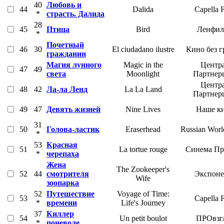
40
Любовь и
44
Dalida
Capella 
*
страсть. Далида
28
45
Птица
Bird
Ленфил
*
Почетный
46
30
El ciudadano ilustre
Кино без 
гражданин
Магия лунного
Magic in the
Центр
47
49
света
Moonlight
Партнер
Центр
48
42
Ла-ла Ленд
La La Land
Партнер
49
47
Девять жизней
Nine Lives
Наше к
31
50
Голова-ластик
Eraserhead
Russian Worl
*
53
Красная
51
La tortue rouge
Синема Пр
*
черепаха
Жена
The Zookeeper's
52
44
смотрителя
Экспоне
Wife
зоопарка
52
Путешествие
Voyage of Time:
53
Capella 
*
времени
Life's Journey
37
Киллер
54
Un petit boulot
ПРОвзг
*
поневоле