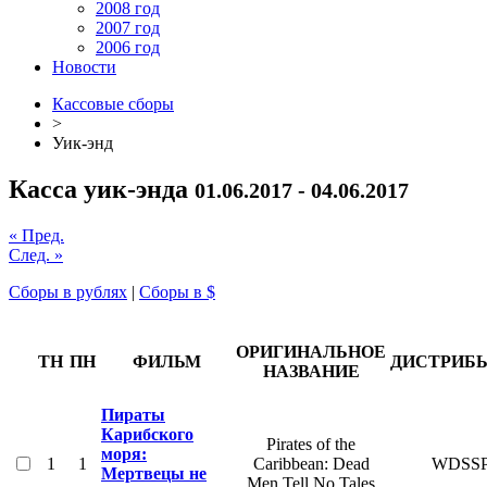
2008 год
2007 год
2006 год
Новости
Кассовые сборы
>
Уик-энд
Касса уик-энда
01.06.2017 - 04.06.2017
« Пред.
След. »
Сборы в рублях
|
Сборы в $
ОРИГИНАЛЬНОЕ
ТН
ПН
ФИЛЬМ
ДИСТРИБ
НАЗВАНИЕ
Пираты
Карибского
Pirates of the
моря:
1
1
Caribbean: Dead
WDSS
Мертвецы не
Men Tell No Tales