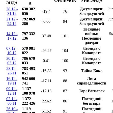
ФИЛЬМОВ
УИК-ЭНДА
a
ЭНДА
28.12 -
638 382
Джуманджи:
Ju
-19.4
76
31.12
656
Зов джунглей
21.12 -
792 069
Джуманджи:
Ju
-0.66
94
24.12
280
Зов джунглей
Звездные
14.12 -
797 332
войны:
St
37.48
101
17.12
136
Последние
джедаи
07.12 -
579 981
Легенда о
-26.27
104
10.12
822
Коловрате
30.11 -
786 679
Легенда о
0.41
100
03.12
033
Коловрате
23.11 -
783 493
-16.88
93
Тайна Коко
26.11
851
16.11 -
942 600
Лига
-17.11
88
19.11
741
справедливости
09.11 -
1 137
-17.13
87
Тор: Рагнарек
12.11
108 978
02.11 -
1 372
Последний
22.62
86
T
05.11
222 426
богатырь
26.10 -
1 119
Последний
51.52
91
T