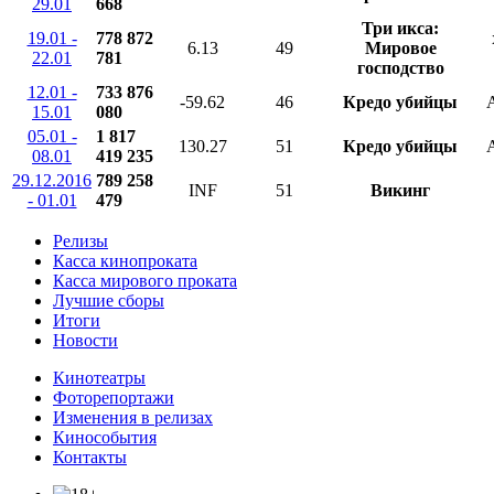
29.01
668
Три икса:
19.01 -
778 872
6.13
49
Мировое
22.01
781
господство
12.01 -
733 876
-59.62
46
Кредо убийцы
A
15.01
080
05.01 -
1 817
130.27
51
Кредо убийцы
A
08.01
419 235
29.12.2016
789 258
INF
51
Викинг
- 01.01
479
Релизы
Касса кинопроката
Касса мирового проката
Лучшие сборы
Итоги
Новости
Кинотеатры
Фоторепортажи
Изменения в релизах
Кинособытия
Контакты