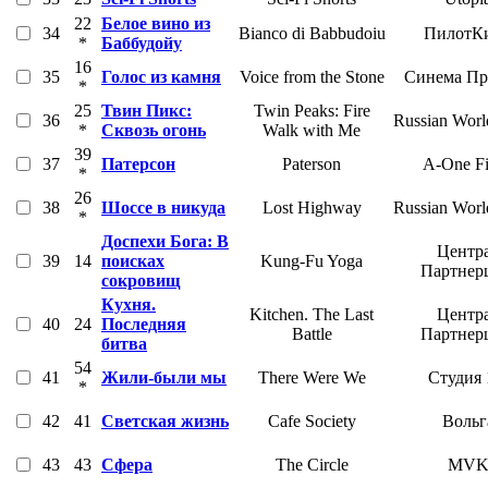
22
Белое вино из
34
Bianco di Babbudoiu
ПилотК
*
Баббудойу
16
35
Голос из камня
Voice from the Stone
Синема Пр
*
25
Твин Пикс:
Twin Peaks: Fire
36
Russian Worl
*
Сквозь огонь
Walk with Me
39
37
Патерсон
Paterson
A-One F
*
26
38
Шоссе в никуда
Lost Highway
Russian Worl
*
Доспехи Бога: В
Центр
39
14
поисках
Kung-Fu Yoga
Партнер
сокровищ
Кухня.
Kitchen. The Last
Центр
40
24
Последняя
Battle
Партнер
битва
54
41
Жили-были мы
There Were We
Студия
*
42
41
Светская жизнь
Cafe Society
Вольг
43
43
Сфера
The Circle
MV