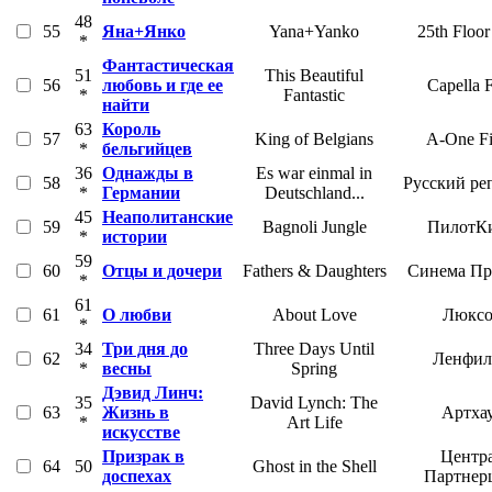
48
55
Яна+Янко
Yana+Yanko
25th Floor
*
Фантастическая
51
This Beautiful
56
любовь и где ее
Capella 
*
Fantastic
найти
63
Король
57
King of Belgians
A-One F
*
бельгийцев
36
Однажды в
Es war einmal in
58
Русский ре
*
Германии
Deutschland...
45
Неаполитанские
59
Bagnoli Jungle
ПилотК
*
истории
59
60
Отцы и дочери
Fathers & Daughters
Синема Пр
*
61
61
О любви
About Love
Люксо
*
34
Три дня до
Three Days Until
62
Ленфил
*
весны
Spring
Дэвид Линч:
35
David Lynch: The
63
Жизнь в
Артха
*
Art Life
искусстве
Призрак в
Центр
64
50
Ghost in the Shell
доспехах
Партнер