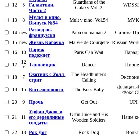
Guardians of the
12
5
Галактики.
WDSS
Galaxy Vol. 2
Часть 2
Мульт в кино.
13
8
Mult v кino. Vol.54
MV
Выпуск №54
Развод по-
14
new
Papa ou maman 2
Синема Пр
французски
15
new
Жизнь Кабачка
Ma vie de Courgette
Russian Worl
Париж
16
10
Paris Can Wait
Парад
подождет
12
17
Танцовщик
Dancer
Пионе
*
Охотник с Уолл-
The Headhunter's
18
7
Экспоне
стрит
Calling
Двадцаты
19
15
Босс-молокосос
The Boss Baby
Фокс С
20
9
Прочь
Get Out
UPI
Урфин Джюс и
Urfin Juice and His
21
11
его деревянные
Наше к
Wooden Soldiers
солдаты
22
13
Рок Дог
Rock Dog
Вольг