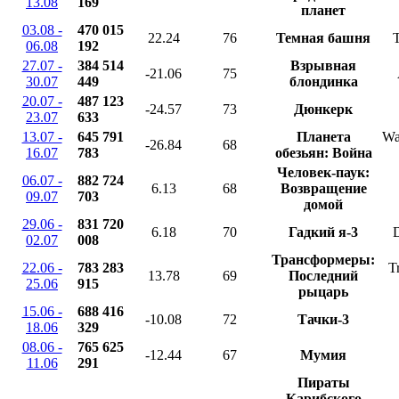
13.08
169
планет
03.08 -
470 015
22.24
76
Темная башня
06.08
192
27.07 -
384 514
Взрывная
-21.06
75
30.07
449
блондинка
20.07 -
487 123
-24.57
73
Дюнкерк
23.07
633
13.07 -
645 791
Планета
War
-26.84
68
16.07
783
обезьян: Война
Человек-паук:
06.07 -
882 724
6.13
68
Возвращение
09.07
703
домой
29.06 -
831 720
6.18
70
Гадкий я-3
D
02.07
008
Трансформеры:
22.06 -
783 283
T
13.78
69
Последний
25.06
915
рыцарь
15.06 -
688 416
-10.08
72
Тачки-3
18.06
329
08.06 -
765 625
-12.44
67
Мумия
11.06
291
Пираты
Карибского