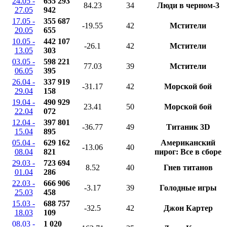
24.05 -
655 293
84.23
34
Люди в черном-3
27.05
942
17.05 -
355 687
-19.55
42
Мстители
20.05
655
10.05 -
442 107
-26.1
42
Мстители
13.05
303
03.05 -
598 221
77.03
39
Мстители
06.05
395
26.04 -
337 919
-31.17
42
Морской бой
29.04
158
19.04 -
490 929
23.41
50
Морской бой
22.04
072
12.04 -
397 801
-36.77
49
Титаник 3D
15.04
895
05.04 -
629 162
Американский
-13.06
40
08.04
821
пирог: Все в сборе
29.03 -
723 694
8.52
40
Гнев титанов
01.04
286
22.03 -
666 906
-3.17
39
Голодные игры
25.03
458
15.03 -
688 757
-32.5
42
Джон Картер
18.03
109
08.03 -
1 020