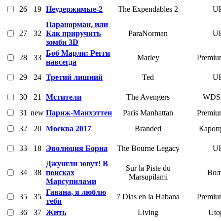
26
19
Неудержимые-2
The Expendables 2
UP
Паранорман, или
27
32
Как приручить
ParaNorman
UP
зомби 3D
Боб Марли: Регги
28
33
Marley
Premiu
навсегда
29
24
Третий лишний
Ted
UP
30
21
Мстители
The Avengers
WDS
31
new
Париж-Манхэттен
Paris Manhattan
Premiu
32
20
Москва 2017
Branded
Кароп
33
18
Эволюция Борна
The Bourne Legacy
UP
Джунгли зовут! В
Sur la Piste du
34
38
поисках
Вол
Marsupilami
Марсупилами
Гавана, я люблю
35
35
7 Dias en la Habana
Premiu
тебя
36
37
Жить
Living
Uto