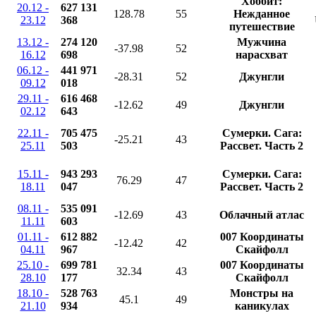
Хоббит:
20.12 -
627 131
128.78
55
Нежданное
23.12
368
путешествие
13.12 -
274 120
Мужчина
-37.98
52
16.12
698
нарасхват
06.12 -
441 971
-28.31
52
Джунгли
09.12
018
29.11 -
616 468
-12.62
49
Джунгли
02.12
643
22.11 -
705 475
Сумерки. Сага:
-25.21
43
25.11
503
Рассвет. Часть 2
15.11 -
943 293
Сумерки. Сага:
76.29
47
18.11
047
Рассвет. Часть 2
08.11 -
535 091
-12.69
43
Облачный атлас
11.11
603
01.11 -
612 882
007 Координаты
-12.42
42
04.11
967
Скайфолл
25.10 -
699 781
007 Координаты
32.34
43
28.10
177
Скайфолл
18.10 -
528 763
Монстры на
45.1
49
21.10
934
каникулах