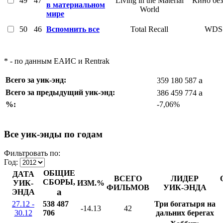
49
47
Living in the Material
Кино без
в материальном
World
мире
50
46
Вспомнить все
Total Recall
WDS
* - по данным ЕАИС и Rentrak
a
Всего за уик-энд:
359 180 587
a
Всего за предыдущий уик-энд:
386 459 774
%:
-7,06%
Все уик-энды по годам
Фильтровать по:
Год:
ОБЩИЕ
ДАТА
ВСЕГО
ЛИДЕР
СБОРЫ,
УИК-
ИЗМ.%
ФИЛЬМОВ
УИК-ЭНДА
a
ЭНДА
27.12 -
538 487
Три богатыря на
-14.13
42
30.12
706
дальних берегах