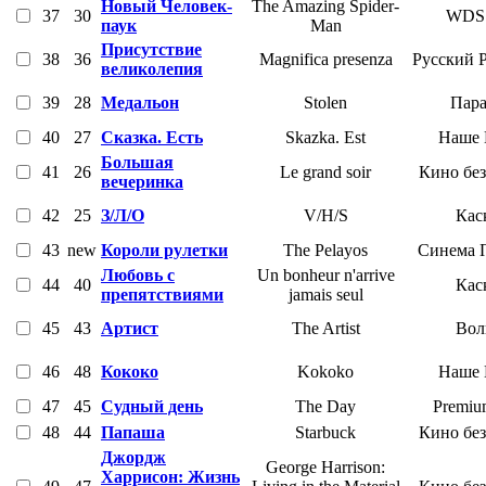
Новый Человек-
The Amazing Spider-
37
30
WDS
паук
Man
Присутствие
38
36
Magnifica presenza
Русский 
великолепия
39
28
Медальон
Stolen
Пара
40
27
Сказка. Есть
Skazka. Est
Наше 
Большая
41
26
Le grand soir
Кино без
вечеринка
42
25
З/Л/О
V/H/S
Кас
43
new
Короли рулетки
The Pelayos
Синема 
Любовь с
Un bonheur n'arrive
44
40
Кас
препятствиями
jamais seul
45
43
Артист
The Artist
Вол
46
48
Кококо
Kokoko
Наше 
47
45
Судный день
The Day
Premiu
48
44
Папаша
Starbuck
Кино без
Джордж
George Harrison:
Харрисон: Жизнь