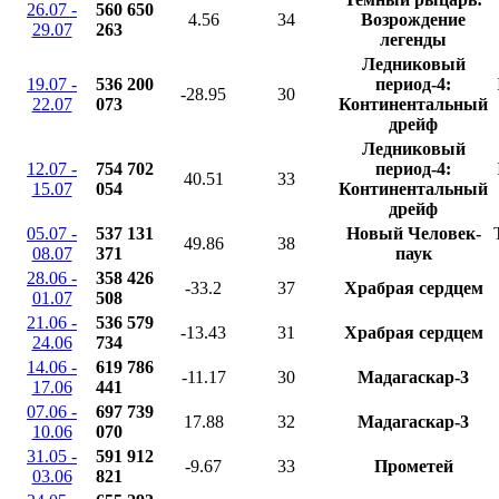
26.07 -
560 650
4.56
34
Возрождение
29.07
263
легенды
Ледниковый
19.07 -
536 200
период-4:
-28.95
30
22.07
073
Континентальный
дрейф
Ледниковый
12.07 -
754 702
период-4:
40.51
33
15.07
054
Континентальный
дрейф
05.07 -
537 131
Новый Человек-
49.86
38
08.07
371
паук
28.06 -
358 426
-33.2
37
Храбрая сердцем
01.07
508
21.06 -
536 579
-13.43
31
Храбрая сердцем
24.06
734
14.06 -
619 786
-11.17
30
Мадагаскар-3
17.06
441
07.06 -
697 739
17.88
32
Мадагаскар-3
10.06
070
31.05 -
591 912
-9.67
33
Прометей
03.06
821