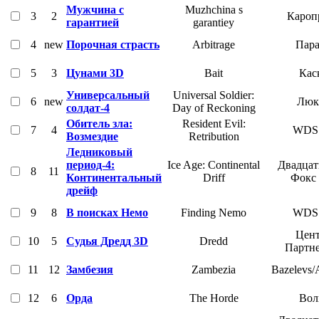
Мужчина с
Muzhchina s
3
2
Кароп
гарантией
garantiey
4
new
Порочная страсть
Arbitrage
Пара
5
3
Цунами 3D
Bait
Кас
Универсальный
Universal Soldier:
6
new
Люк
солдат-4
Day of Reckoning
Обитель зла:
Resident Evil:
7
4
WDS
Возмездие
Retribution
Ледниковый
период-4:
Ice Age: Continental
Двадцат
8
11
Континентальный
Driff
Фокс
дрейф
9
8
В поисках Немо
Finding Nemo
WDS
Цент
10
5
Судья Дредд 3D
Dredd
Партн
11
12
Замбезия
Zambezia
Bazelevs/
12
6
Орда
The Horde
Вол