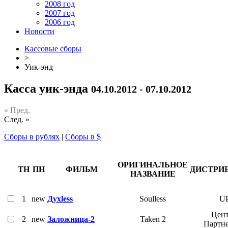
2008 год
2007 год
2006 год
Новости
Кассовые сборы
>
Уик-энд
Касса уик-энда
04.10.2012 - 07.10.2012
« Пред.
След. »
Сборы в рублях
|
Сборы в $
ОРИГИНАЛЬНОЕ
ТН
ПН
ФИЛЬМ
ДИСТРИ
НАЗВАНИЕ
1
new
Духless
Soulless
UP
Цент
2
new
Заложница-2
Taken 2
Партн