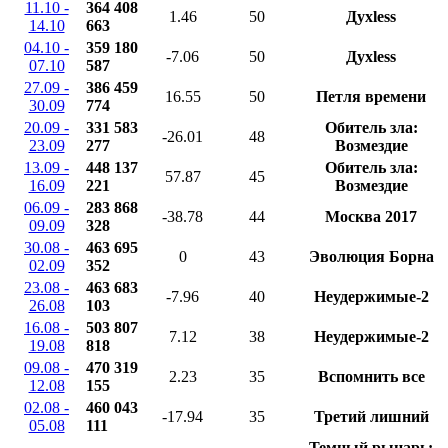
11.10 -
364 408
1.46
50
Духless
14.10
663
04.10 -
359 180
-7.06
50
Духless
07.10
587
27.09 -
386 459
16.55
50
Петля времени
30.09
774
20.09 -
331 583
Обитель зла:
-26.01
48
23.09
277
Возмездие
13.09 -
448 137
Обитель зла:
57.87
45
16.09
221
Возмездие
06.09 -
283 868
-38.78
44
Москва 2017
09.09
328
30.08 -
463 695
0
43
Эволюция Борна
02.09
352
23.08 -
463 683
-7.96
40
Неудержимые-2
26.08
103
16.08 -
503 807
7.12
38
Неудержимые-2
19.08
818
09.08 -
470 319
2.23
35
Вспомнить все
12.08
155
02.08 -
460 043
-17.94
35
Третий лишний
05.08
111
Темный рыцарь: