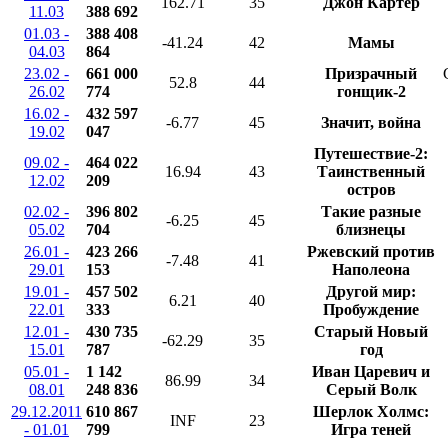
162.71
35
Джон Картер
11.03
388 692
01.03 -
388 408
-41.24
42
Мамы
04.03
864
23.02 -
661 000
Призрачный
52.8
44
26.02
774
гонщик-2
16.02 -
432 597
-6.77
45
Значит, война
19.02
047
Путешествие-2:
09.02 -
464 022
16.94
43
Таинственный
12.02
209
остров
02.02 -
396 802
Такие разные
-6.25
45
05.02
704
близнецы
26.01 -
423 266
Ржевский против
-7.48
41
29.01
153
Наполеона
19.01 -
457 502
Другой мир:
6.21
40
22.01
333
Пробуждение
12.01 -
430 735
Старый Новый
-62.29
35
15.01
787
год
05.01 -
1 142
Иван Царевич и
86.99
34
08.01
248 836
Серый Волк
29.12.2011
610 867
Шерлок Холмс:
INF
23
- 01.01
799
Игра теней