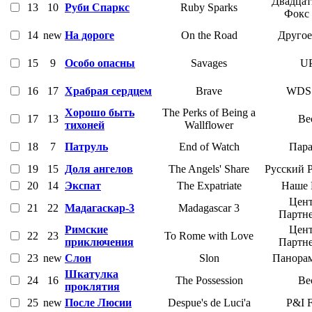
Двадцат
13
10
Руби Спаркс
Ruby Sparks
Фокс
14
new
На дороге
On the Road
Другое
15
9
Особо опасны
Savages
UP
16
17
Храбрая сердцем
Brave
WDS
Хорошо быть
The Perks of Being a
17
13
Ве
тихоней
Wallflower
18
7
Патруль
End of Watch
Пара
19
15
Доля ангелов
The Angels' Share
Русский 
20
14
Экспат
The Expatriate
Наше 
Цент
21
22
Мадагаскар-3
Madagascar 3
Партн
Римские
Цент
22
23
To Rome with Love
приключения
Партн
23
new
Слон
Slon
Панорам
Шкатулка
24
16
The Possession
Ве
проклятия
25
new
После Люсии
Despue's de Luci'a
P&I F