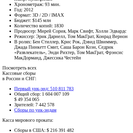
Хронометраж:
93 мин.
Год:
2012
Формат:
3D / 2D / IMAX
Бюджет:
$145 млн
Количество копий:
1830
Продюсер:
Мирей Сория
,
Марк Свифт
,
Холли Эдвардс
Режиссер:
Эрик Дарнелл
,
Том МакГрат
,
Конрад Вернон
В ролях:
Бен Стиллер
,
Крис Рок
,
Дэвид Швиммер
,
Джада Пинкетт Смит
,
Саша Барон Коэн
,
Седрик
«Развлекатель»
,
Энди Рихтер
,
Том МакГрат
,
Фрэнсис
МакДорманд
,
Джессика Честейн
Посмотреть всех
Кассовые сборы
в России и СНГ:
Первый уик-энд:
510 811 783
Общий сбор:
1 604 007 109
$ 49 354 065
Зрителей:
7 442 578
Сборы по уик-эндам
Касса мирового проката:
Сборы в США:
$ 216 391 482