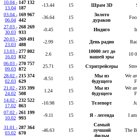
10.04 -
147 132
-13.44
15
Шрам 3D
13.04
187
03.04 -
169 967
Золото
-36.64
15
Foo
06.04
442
дураков
27.03 -
268 269
-0.45
15
Индиго
I
30.03
933
20.03 -
269 491
-2.99
15
День радио
Rad
23.03
488
13.03 -
277 802
10000 лет до
2.6
15
10 
16.03
832
нашей эры
06.03 -
270 757
25.71
15
Стритрейсеры
Stre
09.03
872
28.02 -
215 374
Мы из
We ar
-8.51
15
02.03
629
будущего
F
21.02 -
235 399
Мы из
We ar
1.24
15
24.02
508
будущего
F
14.02 -
232 522
-10.98
15
Телепорт
J
17.02
863
07.02 -
261 199
-9.11
15
Я - легенда
I a
10.02
993
Самый
31.01 -
287 364
-46.63
15
лучший
The B
03.02
670
фильм