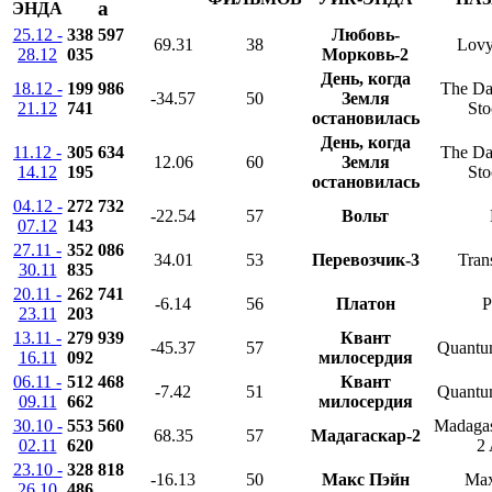
a
ЭНДА
25.12 -
338 597
Любовь-
69.31
38
Lovy
28.12
035
Морковь-2
День, когда
18.12 -
199 986
The Da
-34.57
50
Земля
21.12
741
Sto
остановилась
День, когда
11.12 -
305 634
The Da
12.06
60
Земля
14.12
195
Sto
остановилась
04.12 -
272 732
-22.54
57
Вольт
07.12
143
27.11 -
352 086
34.01
53
Перевозчик-3
Tran
30.11
835
20.11 -
262 741
-6.14
56
Платон
P
23.11
203
13.11 -
279 939
Квант
-45.37
57
Quantu
16.11
092
милосердия
06.11 -
512 468
Квант
-7.42
51
Quantu
09.11
662
милосердия
30.10 -
553 560
Madagas
68.35
57
Мадагаскар-2
02.11
620
2 
23.10 -
328 818
-16.13
50
Макс Пэйн
Max
26.10
486