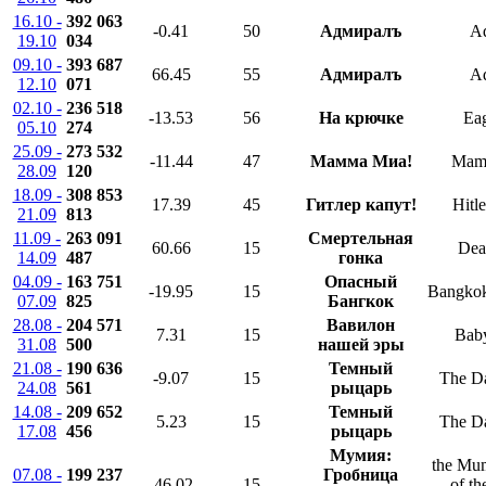
16.10 -
392 063
-0.41
50
Адмиралъ
Ad
19.10
034
09.10 -
393 687
66.45
55
Адмиралъ
Ad
12.10
071
02.10 -
236 518
-13.53
56
На крючке
Ea
05.10
274
25.09 -
273 532
-11.44
47
Мамма Миа!
Mam
28.09
120
18.09 -
308 853
17.39
45
Гитлер капут!
Hitl
21.09
813
11.09 -
263 091
Смертельная
60.66
15
Dea
14.09
487
гонка
04.09 -
163 751
Опасный
-19.95
15
Bangkok
07.09
825
Бангкок
28.08 -
204 571
Вавилон
7.31
15
Bab
31.08
500
нашей эры
21.08 -
190 636
Темный
-9.07
15
The D
24.08
561
рыцарь
14.08 -
209 652
Темный
5.23
15
The D
17.08
456
рыцарь
Мумия:
the Mu
07.08 -
199 237
Гробница
-46.02
15
of t