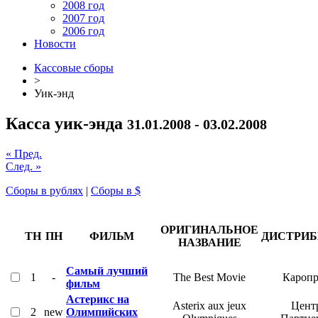
2008 год
2007 год
2006 год
Новости
Кассовые сборы
>
Уик-энд
Касса уик-энда
31.01.2008 - 03.02.2008
« Пред.
След. »
Сборы в рублях
|
Сборы в $
ОРИГИНАЛЬНОЕ
ТН
ПН
ФИЛЬМ
ДИСТРИ
НАЗВАНИЕ
Самый лучший
1
-
The Best Movie
Каропр
фильм
Астерикс на
Asterix aux jeux
Цент
2
new
Олимпийских