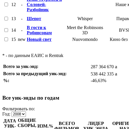
12
-
Соловей-
Наше 
Разбойник
13
-
Шепот
Whisper
Пирам
В гости к
Meet the Robinsons
14
-
BVS
Робинсонам
3D
15
new
Новый свет
Nuovomondo
Кино без
* - по данным ЕАИС и Rentrak
a
Всего за уик-энд:
287 364 670
a
Всего за предыдущий уик-энд:
538 442 335
%:
-46,63%
Все уик-энды по годам
Фильтровать по:
Год:
ОБЩИЕ
ДАТА
ВСЕГО
ЛИДЕР
ОРИГИ
СБОРЫ,
УИК-
ИЗМ.%
ФИЛЬМОВ
УИК-ЭНДА
НАЗ