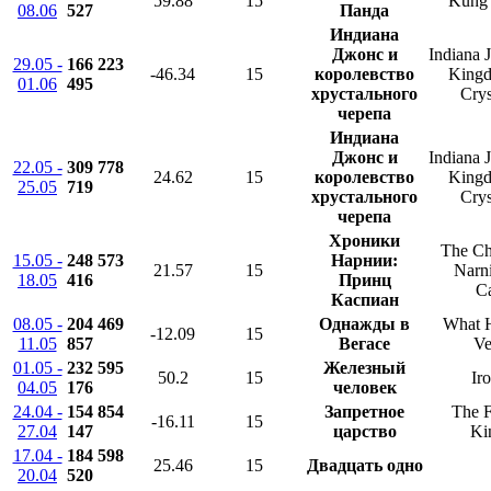
59.88
15
Kung 
08.06
527
Панда
Индиана
Джонс и
Indiana 
29.05 -
166 223
-46.34
15
королевство
Kingd
01.06
495
хрустального
Crys
черепа
Индиана
Джонс и
Indiana 
22.05 -
309 778
24.62
15
королевство
Kingd
25.05
719
хрустального
Crys
черепа
Хроники
The Ch
15.05 -
248 573
Нарнии:
21.57
15
Narni
18.05
416
Принц
C
Каспиан
08.05 -
204 469
Однажды в
What H
-12.09
15
11.05
857
Вегасе
V
01.05 -
232 595
Железный
50.2
15
Ir
04.05
176
человек
24.04 -
154 854
Запретное
The 
-16.11
15
27.04
147
царство
Ki
17.04 -
184 598
25.46
15
Двадцать одно
20.04
520