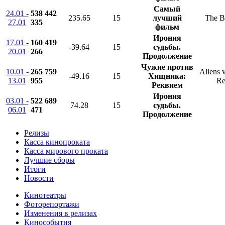
Самый
24.01 -
538 442
235.65
15
лучший
The B
27.01
335
фильм
Ирония
17.01 -
160 419
-39.64
15
судьбы.
20.01
266
Продолжение
Чужие против
10.01 -
265 759
Aliens v
-49.16
15
Хищника:
13.01
955
Re
Реквием
Ирония
03.01 -
522 689
74.28
15
судьбы.
06.01
471
Продолжение
Релизы
Касса кинопроката
Касса мирового проката
Лучшие сборы
Итоги
Новости
Кинотеатры
Фоторепортажи
Изменения в релизах
Кинособытия