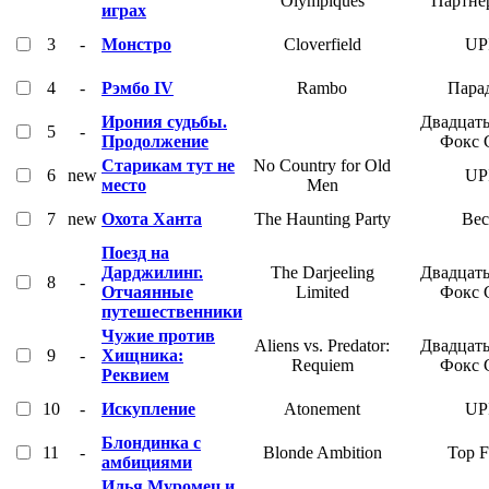
Olympiques
Партне
играх
3
-
Монстро
Cloverfield
UP
4
-
Рэмбо IV
Rambo
Пара
Ирония судьбы.
Двадцат
5
-
Продолжение
Фокс 
Старикам тут не
No Country for Old
6
new
UP
место
Men
7
new
Охота Ханта
The Haunting Party
Вес
Поезд на
Дарджилинг.
The Darjeeling
Двадцат
8
-
Отчаянные
Limited
Фокс 
путешественники
Чужие против
Aliens vs. Predator:
Двадцат
9
-
Хищника:
Requiem
Фокс 
Реквием
10
-
Искупление
Atonement
UP
Блондинка с
11
-
Blonde Ambition
Top F
амбициями
Илья Муромец и