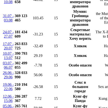
10.08
658
императора
Em
драконов
Мумия:
the Mu
31.07 -
369 123
Гробница
103.45
15
of t
03.08
465
императора
Em
драконов
Секретные
24.07 -
181 434
The X-F
-31.23
15
материалы:
27.07
609
to 
Хочу верить
17.07 -
263 833
-32.49
15
Хэнкок
Ha
20.07
725
10.07 -
390 793
29.19
15
Хэнкок
Ha
13.07
512
03.07 -
302 499
-7.78
15
Особо опасен
W
06.07
055
26.06 -
328 033
56.06
15
Особо опасен
W
29.06
990
Секс в
19.06 -
210 194
-26.58
15
большом
Sex an
22.06
580
городе
12.06 -
286 287
Кунг-фу
7.72
15
Kung 
15.06
367
Панда
05.06 -
265 761
Кунг-фу