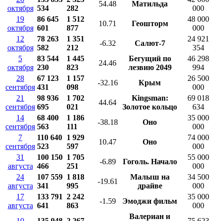
54.48
Матильда
октября
534
282
000
19
86 645
1 512
48 000
10.71
Геошторм
октября
601
877
000
12
78 263
1 351
24 921
-6.32
Салют-7
октября
582
212
354
5
83 544
1 445
Бегущий по
46 298
24.46
октября
230
823
лезвию 2049
994
28
67 123
1 157
26 500
-32.16
Крым
сентября
431
098
000
21
98 936
1 702
Kingsman:
69 018
44.64
сентября
695
021
Золотое кольцо
634
14
68 400
1 186
35 000
-38.18
Оно
сентября
563
111
000
7
110 640
1 929
74 000
10.47
Оно
сентября
523
597
000
31
100 150
1 705
55 000
-6.89
Гоголь. Начало
августа
466
251
000
24
107 559
1 818
Малыш на
34 500
-19.61
августа
341
995
драйве
000
17
133 791
2 242
35 000
-1.59
Эмоджи фильм
августа
641
863
000
Валериан и
10
135 948
2 267
75 623