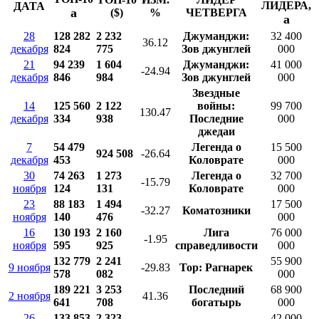
ЛИДЕРА,
ДАТА
a
($)
%
ЧЕТВЕРГА
a
28
128 282
2 232
Джуманджи:
32 400
36.12
декабря
824
775
Зов джунглей
000
21
94 239
1 604
Джуманджи:
41 000
-24.94
декабря
846
984
Зов джунглей
000
Звездные
14
125 560
2 122
войны:
99 700
130.47
декабря
334
938
Последние
000
джедаи
7
54 479
Легенда о
15 500
924 508
-26.64
декабря
453
Коловрате
000
30
74 263
1 273
Легенда о
32 700
-15.79
ноября
124
131
Коловрате
000
23
88 183
1 494
17 500
-32.27
Коматозники
ноября
140
476
000
16
130 193
2 160
Лига
76 000
-1.95
ноября
595
925
справедливости
000
132 779
2 241
55 900
9 ноября
-29.83
Тор: Рагнарек
578
082
000
189 221
3 253
Последний
68 900
2 ноября
41.36
641
708
богатырь
000
26
133 853
2 323
42 000