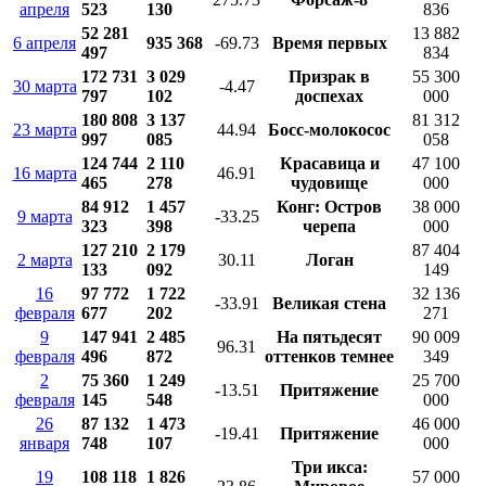
апреля
523
130
836
52 281
13 882
6 апреля
935 368
-69.73
Время первых
497
834
172 731
3 029
Призрак в
55 300
30 марта
-4.47
797
102
доспехах
000
180 808
3 137
81 312
23 марта
44.94
Босс-молокосос
997
085
058
124 744
2 110
Красавица и
47 100
16 марта
46.91
465
278
чудовище
000
84 912
1 457
Конг: Остров
38 000
9 марта
-33.25
323
398
черепа
000
127 210
2 179
87 404
2 марта
30.11
Логан
133
092
149
16
97 772
1 722
32 136
-33.91
Великая стена
февраля
677
202
271
9
147 941
2 485
На пятьдесят
90 009
96.31
февраля
496
872
оттенков темнее
349
2
75 360
1 249
25 700
-13.51
Притяжение
февраля
145
548
000
26
87 132
1 473
46 000
-19.41
Притяжение
января
748
107
000
Три икса:
19
108 118
1 826
57 000