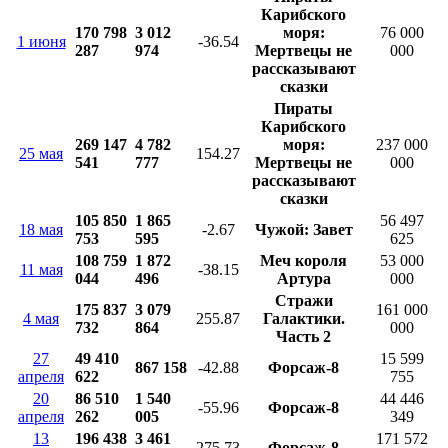
Карибского
170 798
3 012
моря:
76 000
1 июня
-36.54
287
974
Мертвецы не
000
рассказывают
сказки
Пираты
Карибского
269 147
4 782
моря:
237 000
25 мая
154.27
541
777
Мертвецы не
000
рассказывают
сказки
105 850
1 865
56 497
18 мая
-2.67
Чужой: Завет
753
595
625
108 759
1 872
Меч короля
53 000
11 мая
-38.15
044
496
Артура
000
Стражи
175 837
3 079
161 000
4 мая
255.87
Галактики.
732
864
000
Часть 2
27
49 410
15 599
867 158
-42.88
Форсаж-8
апреля
622
755
20
86 510
1 540
44 446
-55.96
Форсаж-8
апреля
262
005
349
13
196 438
3 461
171 572
275.73
Форсаж-8