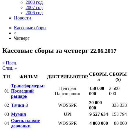
2008 год
2007 год
2006 год
Новости
Кассовые сборы
>
Четверг
Кассовые сборы за четверг
22.06.2017
« Пред.
След. »
СБОРЫ,
СБОРЫ
ТН
ФИЛЬМ
ДИСТРИБЬЮТОР
a
($)
Трансформеры:
Централ
150 000
2 500
01
Последний
Партнершип
000
000
рыцарь
20 000
02
Тачки-3
WDSSPR
333 333
000
03
Мумия
UPI
9 527 634
158 794
Очень плохие
04
WDSSPR
4 800 000
80 000
девчонки