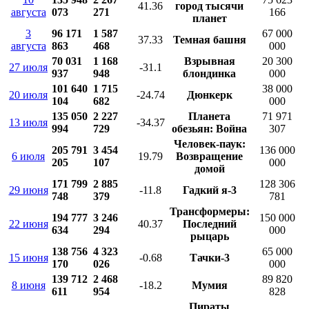
41.36
город тысячи
августа
073
271
166
планет
3
96 171
1 587
67 000
37.33
Темная башня
августа
863
468
000
70 031
1 168
Взрывная
20 300
27 июля
-31.1
937
948
блондинка
000
101 640
1 715
38 000
20 июля
-24.74
Дюнкерк
104
682
000
135 050
2 227
Планета
71 971
13 июля
-34.37
994
729
обезьян: Война
307
Человек-паук:
205 791
3 454
136 000
6 июля
19.79
Возвращение
205
107
000
домой
171 799
2 885
128 306
29 июня
-11.8
Гадкий я-3
748
379
781
Трансформеры:
194 777
3 246
150 000
22 июня
40.37
Последний
634
294
000
рыцарь
138 756
4 323
65 000
15 июня
-0.68
Тачки-3
170
026
000
139 712
2 468
89 820
8 июня
-18.2
Мумия
611
954
828
Пираты