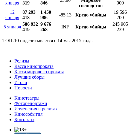
23.86
Мировое
января
319
846
000
господство
12
87 293
1 450
19 596
-85.13
Кредо убийцы
января
418
986
700
586 932
9 676
245 905
5 января
INF
Кредо убийцы
419
268
239
ТОП-10 подсчитывается с 14 мая 2015 года.
Релизы
Касса кинопроката
Касса мирового проката
Лучшие сборы
Итоги
Новости
Кинотеатры
Фоторепортажи
Изменения в релизах
Кинособытия
Контакты