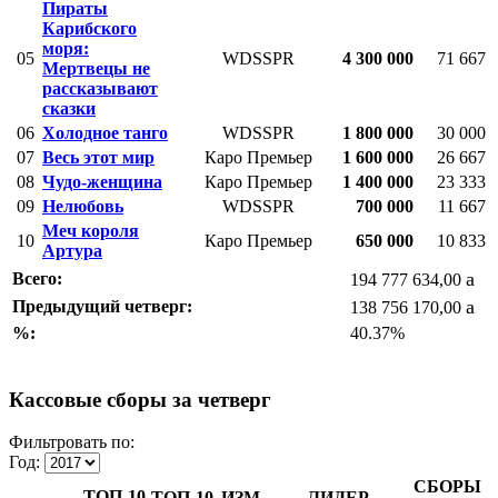
Пираты
Карибского
моря:
05
WDSSPR
4 300 000
71 667
Мертвецы не
рассказывают
сказки
06
Холодное танго
WDSSPR
1 800 000
30 000
07
Весь этот мир
Каро Премьер
1 600 000
26 667
08
Чудо-женщина
Каро Премьер
1 400 000
23 333
09
Нелюбовь
WDSSPR
700 000
11 667
Меч короля
10
Каро Премьер
650 000
10 833
Артура
a
Всего:
194 777 634,00
a
Предыдущий четверг:
138 756 170,00
%:
40.37%
Кассовые сборы за четверг
Фильтровать по:
Год:
СБОРЫ
ТОП-10
ТОП-10
ИЗМ.
ЛИДЕР