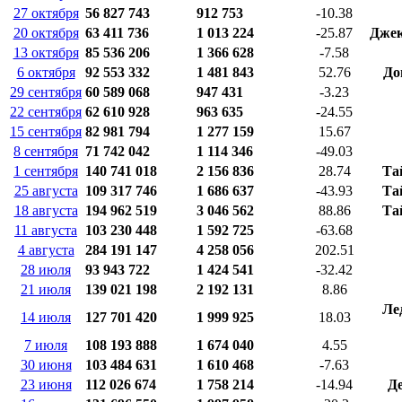
27 октября
56 827 743
912 753
-10.38
20 октября
63 411 736
1 013 224
-25.87
Джек
13 октября
85 536 206
1 366 628
-7.58
6 октября
92 553 332
1 481 843
52.76
До
29 сентября
60 589 068
947 431
-3.23
22 сентября
62 610 928
963 635
-24.55
15 сентября
82 981 794
1 277 159
15.67
8 сентября
71 742 042
1 114 346
-49.03
1 сентября
140 741 018
2 156 836
28.74
Та
25 августа
109 317 746
1 686 637
-43.93
Та
18 августа
194 962 519
3 046 562
88.86
Та
11 августа
103 230 448
1 592 725
-63.68
4 августа
284 191 147
4 258 056
202.51
28 июля
93 943 722
1 424 541
-32.42
21 июля
139 021 198
2 192 131
8.86
Ле
14 июля
127 701 420
1 999 925
18.03
7 июля
108 193 888
1 674 040
4.55
30 июня
103 484 631
1 610 468
-7.63
23 июня
112 026 674
1 758 214
-14.94
Де