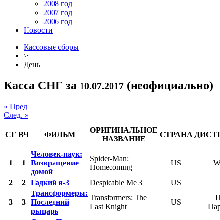
2008 год
2007 год
2006 год
Новости
Кассовые сборы
>
День
Касса СНГ за
(неофициально)
10.07.2017
« Пред.
След. »
ОРИГИНАЛЬНОЕ
СГ
ВЧ
ФИЛЬМ
СТРАНА
ДИСТ
НАЗВАНИЕ
Человек-паук:
Spider-Man:
1
1
Возвращение
US
W
Homecoming
домой
2
2
Гадкий я-3
Despicable Me 3
US
Трансформеры:
Transformers: The
Ц
3
3
Последний
US
Last Knight
Па
рыцарь