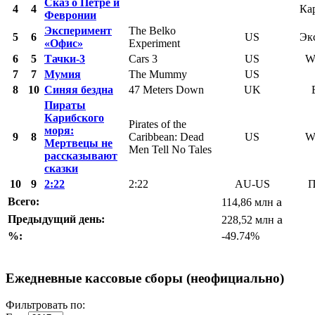
Сказ о Петре и
4
4
Ка
Февронии
Эксперимент
The Belko
5
6
US
Эк
«Офис»
Experiment
6
5
Тачки-3
Cars 3
US
W
7
7
Мумия
The Mummy
US
8
10
Синяя бездна
47 Meters Down
UK
Пираты
Карибского
Pirates of the
моря:
9
8
Caribbean: Dead
US
W
Мертвецы не
Men Tell No Tales
рассказывают
сказки
10
9
2:22
2:22
AU-US
П
a
Всего:
114,86 млн
a
Предыдущий день:
228,52 млн
%:
-49.74%
Ежедневные кассовые сборы (неофициально)
Фильтровать по: