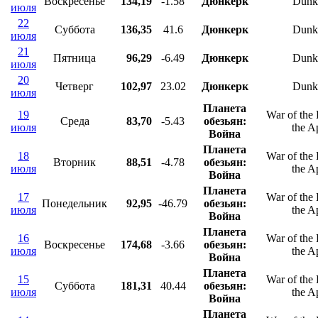
Воскресенье
134,19
-1.58
Дюнкерк
Dunk
июля
22
Суббота
136,35
41.6
Дюнкерк
Dunk
июля
21
Пятница
96,29
-6.49
Дюнкерк
Dunk
июля
20
Четверг
102,97
23.02
Дюнкерк
Dunk
июля
Планета
19
War of the 
Среда
83,70
-5.43
обезьян:
июля
the A
Война
Планета
18
War of the 
Вторник
88,51
-4.78
обезьян:
июля
the A
Война
Планета
17
War of the 
Понедельник
92,95
-46.79
обезьян:
июля
the A
Война
Планета
16
War of the 
Воскресенье
174,68
-3.66
обезьян:
июля
the A
Война
Планета
15
War of the 
Суббота
181,31
40.44
обезьян:
июля
the A
Война
Планета