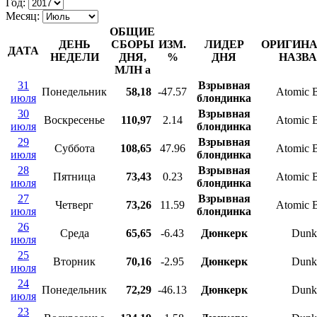
Год:
Месяц:
ОБЩИЕ
ДЕНЬ
СБОРЫ
ИЗМ.
ЛИДЕР
ОРИГИН
ДАТА
НЕДЕЛИ
ДНЯ,
%
ДНЯ
НАЗВ
МЛН
a
31
Взрывная
Понедельник
58,18
-47.57
Atomic 
июля
блондинка
30
Взрывная
Воскресенье
110,97
2.14
Atomic 
июля
блондинка
29
Взрывная
Суббота
108,65
47.96
Atomic 
июля
блондинка
28
Взрывная
Пятница
73,43
0.23
Atomic 
июля
блондинка
27
Взрывная
Четверг
73,26
11.59
Atomic 
июля
блондинка
26
Среда
65,65
-6.43
Дюнкерк
Dunk
июля
25
Вторник
70,16
-2.95
Дюнкерк
Dunk
июля
24
Понедельник
72,29
-46.13
Дюнкерк
Dunk
июля
23