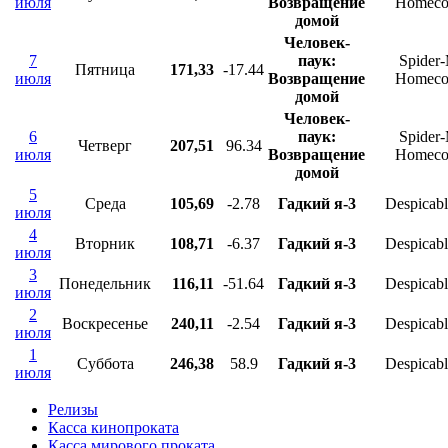
июля
Возвращение
Homeco
домой
Человек-
7
паук:
Spider
Пятница
171,33
-17.44
июля
Возвращение
Homeco
домой
Человек-
6
паук:
Spider
Четверг
207,51
96.34
июля
Возвращение
Homeco
домой
5
Среда
105,69
-2.78
Гадкий я-3
Despicab
июля
4
Вторник
108,71
-6.37
Гадкий я-3
Despicab
июля
3
Понедельник
116,11
-51.64
Гадкий я-3
Despicab
июля
2
Воскресенье
240,11
-2.54
Гадкий я-3
Despicab
июля
1
Суббота
246,38
58.9
Гадкий я-3
Despicab
июля
Релизы
Касса кинопроката
Касса мирового проката