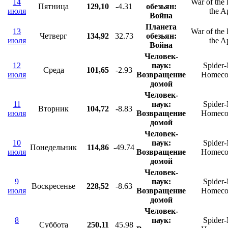
14
War of the 
Пятница
129,10
-4.31
обезьян:
июля
the A
Война
Планета
13
War of the 
Четверг
134,92
32.73
обезьян:
июля
the A
Война
Человек-
12
паук:
Spider
Среда
101,65
-2.93
июля
Возвращение
Homeco
домой
Человек-
11
паук:
Spider
Вторник
104,72
-8.83
июля
Возвращение
Homeco
домой
Человек-
10
паук:
Spider
Понедельник
114,86
-49.74
июля
Возвращение
Homeco
домой
Человек-
9
паук:
Spider
Воскресенье
228,52
-8.63
июля
Возвращение
Homeco
домой
Человек-
8
паук:
Spider
Суббота
250,11
45.98