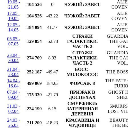
19.05 -
ALIE
104 526
0
ЧУЖОЙ: ЗАВЕТ
21.05
COVEN
17.05 -
ALIE
104 526
-43.22
ЧУЖОЙ: ЗАВЕТ
19.05
COVEN
12.05 -
ALIE
184 094
41.77
ЧУЖОЙ: ЗАВЕТ
14.05
COVEN
СТРАЖИ
GUARDIA
05.05 -
129 854
-52.73
ГАЛАКТИКИ.
THE GA
07.05
ЧАСТЬ 2
VOL.
СТРАЖИ
GUARDIA
28.04 -
274 709
8.93
ГАЛАКТИКИ.
THE GA
30.04
ЧАСТЬ 2
VOL.
21.04 -
БОСС-
252 187
-49.47
THE BOS
23.04
МОЛОКОСОС
14.04 -
THE FATE
499 069
184.63
ФОРСАЖ-8
16.04
FURI
07.04 -
ПРИЗРАК В
GHOST I
175 339
-21.79
09.04
ДОСПЕХАХ
SHE
СМУРФИКИ:
31.03 -
SMURFS
224 199
6.15
ЗАТЕРЯННАЯ
02.04
LOST VI
ДЕРЕВНЯ
24.03 -
КРАСАВИЦА И
BEAUTY
211 200
-18.23
26.03
ЧУДОВИЩЕ
THE B