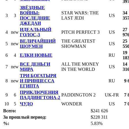
39
ЗВЁЗДНЫЕ
ВОЙНЫ:
STAR WARS: THE
34
3
3
US
ПОСЛЕДНИЕ
LAST JEDI
35
ДЖЕДАИ
ИДЕАЛЬНЫЙ
27
4
new
PITCH PERFECT 3
US
ГОЛОС-3
97
ВЕЛИЧАЙШИЙ
THE GREATEST
25
5
new
US
ШОУМЕН
SHOWMAN
55
19
6
4
ЕЛКИ НОВЫЕ
RU
18
ВСЕ ДЕНЬГИ
ALL THE MONEY
14
7
new
US
МИРА
IN THE WORLD
31
ТРИ БОГАТЫРЯ
8
new
И ПРИНЦЕССА
RU
9 
ЕГИПТА
ПРИКЛЮЧЕНИЯ
9
6
PADDINGTON 2
UK-FR
7 
ПАДДИНГТОНА-2
10
5
ЧУДО
WONDER
US
7 
Всего:
$241 626
За прошлый период:
$228 311
%:
5.83%