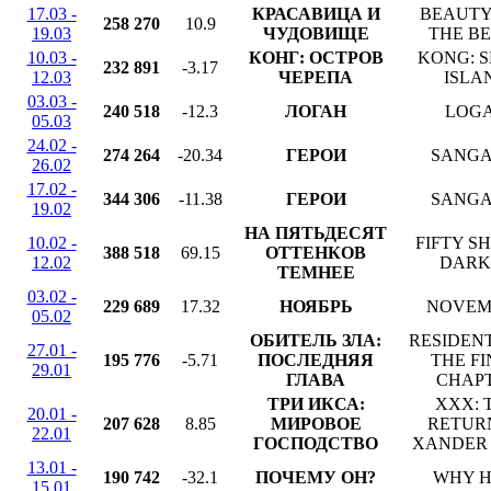
17.03 -
КРАСАВИЦА И
BEAUTY
258 270
10.9
19.03
ЧУДОВИЩЕ
THE B
10.03 -
КОНГ: ОСТРОВ
KONG: 
232 891
-3.17
12.03
ЧЕРЕПА
ISLA
03.03 -
240 518
-12.3
ЛОГАН
LOG
05.03
24.02 -
274 264
-20.34
ГЕРОИ
SANGA
26.02
17.02 -
344 306
-11.38
ГЕРОИ
SANGA
19.02
НА ПЯТЬДЕСЯТ
10.02 -
FIFTY S
388 518
69.15
ОТТЕНКОВ
12.02
DARK
ТЕМНЕЕ
03.02 -
229 689
17.32
НОЯБРЬ
NOVEM
05.02
ОБИТЕЛЬ ЗЛА:
RESIDENT
27.01 -
195 776
-5.71
ПОСЛЕДНЯЯ
THE F
29.01
ГЛАВА
CHAP
ТРИ ИКСА:
XXX: 
20.01 -
207 628
8.85
МИРОВОЕ
RETUR
22.01
ГОСПОДСТВО
XANDER
13.01 -
190 742
-32.1
ПОЧЕМУ ОН?
WHY H
15.01