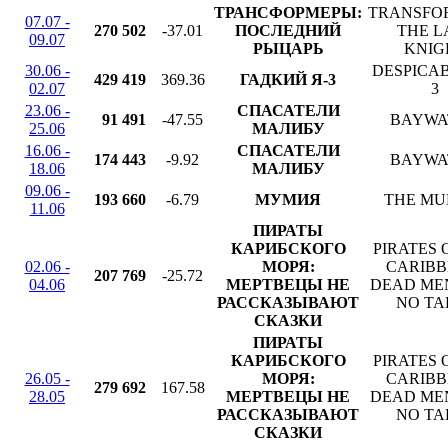
ТРАНСФОРМЕРЫ:
TRANSFO
07.07 -
270 502
-37.01
ПОСЛЕДНИЙ
THE L
09.07
РЫЦАРЬ
KNIG
30.06 -
DESPICA
429 419
369.36
ГАДКИЙ Я-3
02.07
3
23.06 -
СПАСАТЕЛИ
91 491
-47.55
BAYWA
25.06
МАЛИБУ
16.06 -
СПАСАТЕЛИ
174 443
-9.92
BAYWA
18.06
МАЛИБУ
09.06 -
193 660
-6.79
МУМИЯ
THE M
11.06
ПИРАТЫ
КАРИБСКОГО
PIRATES 
02.06 -
МОРЯ:
CARIBB
207 769
-25.72
04.06
МЕРТВЕЦЫ НЕ
DEAD ME
РАССКАЗЫВАЮТ
NO TA
СКАЗКИ
ПИРАТЫ
КАРИБСКОГО
PIRATES 
26.05 -
МОРЯ:
CARIBB
279 692
167.58
28.05
МЕРТВЕЦЫ НЕ
DEAD ME
РАССКАЗЫВАЮТ
NO TA
СКАЗКИ