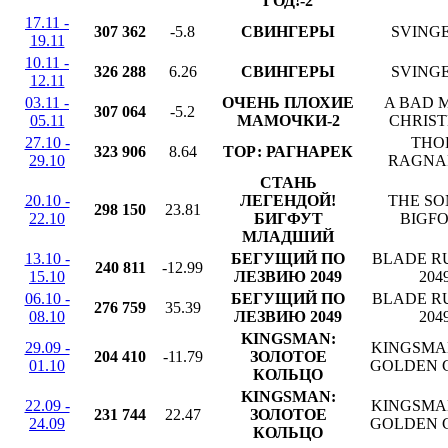
ГОД!-2
17.11 -
307 362
-5.8
СВИНГЕРЫ
SVING
19.11
10.11 -
326 288
6.26
СВИНГЕРЫ
SVING
12.11
03.11 -
ОЧЕНЬ ПЛОХИЕ
A BAD 
307 064
-5.2
05.11
МАМОЧКИ-2
CHRIS
27.10 -
THO
323 906
8.64
ТОР: РАГНАРЕК
29.10
RAGNA
СТАНЬ
20.10 -
ЛЕГЕНДОЙ!
THE SO
298 150
23.81
22.10
БИГФУТ
BIGF
МЛАДШИЙ
13.10 -
БЕГУЩИЙ ПО
BLADE R
240 811
-12.99
15.10
ЛЕЗВИЮ 2049
204
06.10 -
БЕГУЩИЙ ПО
BLADE R
276 759
35.39
08.10
ЛЕЗВИЮ 2049
204
KINGSMAN:
29.09 -
KINGSMA
204 410
-11.79
ЗОЛОТОЕ
01.10
GOLDEN 
КОЛЬЦО
KINGSMAN:
22.09 -
KINGSMA
231 744
22.47
ЗОЛОТОЕ
24.09
GOLDEN 
КОЛЬЦО