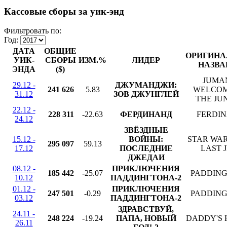
Кассовые сборы за уик-энд
Фильтровать по:
Год:
ДАТА
ОБЩИЕ
ОРИГИНА
УИК-
СБОРЫ
ИЗМ.%
ЛИДЕР
НАЗВА
ЭНДА
($)
JUMAN
29.12 -
ДЖУМАНДЖИ:
241 626
5.83
WELCOM
31.12
ЗОВ ДЖУНГЛЕЙ
THE JU
22.12 -
228 311
-22.63
ФЕРДИНАНД
FERDI
24.12
ЗВЁЗДНЫЕ
15.12 -
ВОЙНЫ:
STAR WAR
295 097
59.13
17.12
ПОСЛЕДНИЕ
LAST J
ДЖЕДАИ
08.12 -
ПРИКЛЮЧЕНИЯ
185 442
-25.07
PADDING
10.12
ПАДДИНГТОНА-2
01.12 -
ПРИКЛЮЧЕНИЯ
247 501
-0.29
PADDING
03.12
ПАДДИНГТОНА-2
ЗДРАВСТВУЙ,
24.11 -
248 224
-19.24
ПАПА, НОВЫЙ
DADDY'S 
26.11