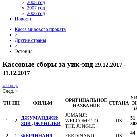
2008 год
2007 год
2006 год
Новости
Касса мирового проката
>
Другие страны
>
Эстония
Кассовые сборы за уик-энд
29.12.2017 -
31.12.2017
« Пред.
След. »
УИ
ОРИГИНАЛЬНОЕ
ТН
ПН
ФИЛЬМ
СТРАНА
Э
НАЗВАНИЕ
(
JUMANJI:
ДЖУМАНДЖИ:
51
1
2
WELCOME TO
US
ЗОВ ДЖУНГЛЕЙ
30
THE JUNGLE
44
2
1
ФЕРДИНАНД
FERDINAND
US