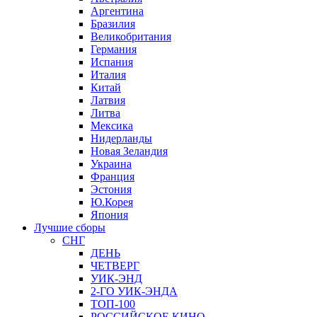
Аргентина
Бразилия
Великобритания
Германия
Испания
Италия
Китай
Латвия
Литва
Мексика
Нидерланды
Новая Зеландия
Украина
Франция
Эстония
Ю.Корея
Япония
Лучшие сборы
СНГ
ДЕНЬ
ЧЕТВЕРГ
УИК-ЭНД
2-ГО УИК-ЭНДА
ТОП-100
РОССИЙСКОЕ КИНО