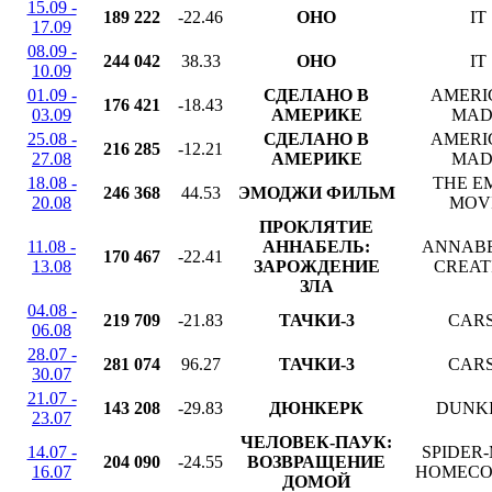
15.09 -
189 222
-22.46
ОНО
IT
17.09
08.09 -
244 042
38.33
ОНО
IT
10.09
01.09 -
СДЕЛАНО В
AMERI
176 421
-18.43
03.09
АМЕРИКЕ
MAD
25.08 -
СДЕЛАНО В
AMERI
216 285
-12.21
27.08
АМЕРИКЕ
MAD
18.08 -
THE E
246 368
44.53
ЭМОДЖИ ФИЛЬМ
20.08
MOV
ПРОКЛЯТИЕ
11.08 -
АННАБЕЛЬ:
ANNABE
170 467
-22.41
13.08
ЗАРОЖДЕНИЕ
CREAT
ЗЛА
04.08 -
219 709
-21.83
ТАЧКИ-3
CARS
06.08
28.07 -
281 074
96.27
ТАЧКИ-3
CARS
30.07
21.07 -
143 208
-29.83
ДЮНКЕРК
DUNK
23.07
ЧЕЛОВЕК-ПАУК:
14.07 -
SPIDER
204 090
-24.55
ВОЗВРАЩЕНИЕ
16.07
HOMECO
ДОМОЙ