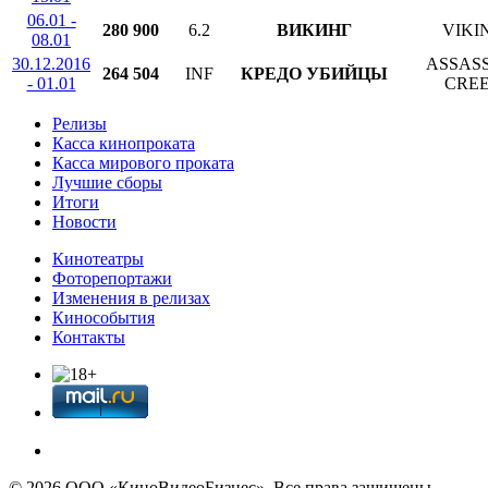
06.01 -
280 900
6.2
ВИКИНГ
VIKI
08.01
30.12.2016
ASSASS
264 504
INF
КРЕДО УБИЙЦЫ
- 01.01
CRE
Релизы
Касса кинопроката
Касса мирового проката
Лучшие сборы
Итоги
Новости
Кинотеатры
Фоторепортажи
Изменения в релизах
Кинособытия
Контакты
© 2026 OOО «КиноВидеоБизнес». Все права защищены.