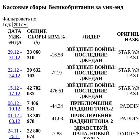
Кассовые сборы Великобритании за уик-энд
Фильтровать по:
Год:
ДАТА
ОБЩИЕ
ОРИГИН
УИК-
СБОРЫ
ИЗМ.%
ЛИДЕР
НАЗВ
ЭНДА
($)
ЗВЁЗДНЫЕ ВОЙНЫ:
29.12 -
33 060
STAR WA
-16.58
ПОСЛЕДНИЕ
31.12
310
LAST
ДЖЕДАИ
ЗВЁЗДНЫЕ ВОЙНЫ:
22.12 -
39 632
STAR WA
-7.19
ПОСЛЕДНИЕ
24.12
163
LAST
ДЖЕДАИ
ЗВЁЗДНЫЕ ВОЙНЫ:
15.12 -
42 702
STAR WA
476.51
ПОСЛЕДНИЕ
17.12
035
LAST
ДЖЕДАИ
08.12 -
7 406
ПРИКЛЮЧЕНИЯ
-44.34
PADDIN
10.12
931
ПАДДИНГТОНА-2
01.12 -
13 307
ПРИКЛЮЧЕНИЯ
-41.63
PADDIN
03.12
978
ПАДДИНГТОНА-2
ЗДРАВСТВУЙ,
24.11 -
22 800
-7.88
ПАПА, НОВЫЙ
DADDY'S
26.11
674