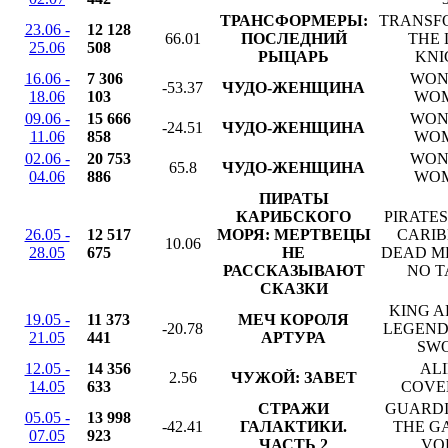
ТРАНСФОРМЕРЫ:
TRANSF
23.06 -
12 128
66.01
ПОСЛЕДНИЙ
THE 
25.06
508
РЫЦАРЬ
KNI
16.06 -
7 306
WON
-53.37
ЧУДО-ЖЕНЩИНА
18.06
103
WO
09.06 -
15 666
WON
-24.51
ЧУДО-ЖЕНЩИНА
11.06
858
WO
02.06 -
20 753
WON
65.8
ЧУДО-ЖЕНЩИНА
04.06
886
WO
ПИРАТЫ
КАРИБСКОГО
PIRATES
26.05 -
12 517
МОРЯ: МЕРТВЕЦЫ
CARIB
10.06
28.05
675
НЕ
DEAD M
РАССКАЗЫВАЮТ
NO T
СКАЗКИ
KING A
19.05 -
11 373
МЕЧ КОРОЛЯ
-20.78
LEGEND
21.05
441
АРТУРА
SW
12.05 -
14 356
ALI
2.56
ЧУЖОЙ: ЗАВЕТ
14.05
633
COVE
СТРАЖИ
GUARDI
05.05 -
13 998
-42.41
ГАЛАКТИКИ.
THE G
07.05
923
ЧАСТЬ 2
VOL