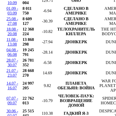
129.71
ОНО
I
10.09
004
01.09 -
8 011
СДЕЛАНО В
AMER
-6.94
03.09
750
АМЕРИКЕ
MA
25.08 -
8 609
СДЕЛАНО В
AMER
-30.39
27.08
127
АМЕРИКЕ
MA
18.08 -
12 368
ТЕЛОХРАНИТЕЛЬ
THE HI
-10.82
20.08
224
КИЛЛЕРА
BODY
11.08 -
13 868
-27.94
ДЮНКЕРК
DUN
13.08
298
04.08 -
19 245
-28.14
ДЮНКЕРК
DUN
06.08
791
28.07 -
26 781
-6.58
ДЮНКЕРК
DUN
30.07
352
21.07 -
28 668
14.69
ДЮНКЕРК
DUN
23.07
270
WAR F
14.07 -
24 997
ПЛАНЕТА
9.82
PLANET
16.07
205
ОБЕЗЬЯН: ВОЙНА
AP
ЧЕЛОВЕК-ПАУК:
07.07 -
22 762
SPIDE
-10.79
ВОЗВРАЩЕНИЕ
09.07
013
HOMEC
ДОМОЙ
30.06 -
25 515
DESPIC
110.38
ГАДКИЙ Я-3
02.07
442