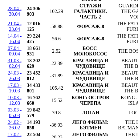
СТРАЖИ
GUARDI
28.04 -
24 306
102.29
ГАЛАКТИКИ.
THE G
30.04
903
ЧАСТЬ 2
VOL
21.04 -
12 016
THE FAT
-58.88
ФОРСАЖ-8
23.04
125
FUR
14.04 -
29 224
THE FAT
56.6
ФОРСАЖ-8
16.04
425
FUR
07.04 -
18 661
БОСС-
2.52
THE BO
09.04
931
МОЛОКОСОС
31.03 -
18 202
КРАСАВИЦА И
BEAUT
-22.39
02.04
629
ЧУДОВИЩЕ
THE 
24.03 -
23 452
КРАСАВИЦА И
BEAUT
-31.89
26.03
812
ЧУДОВИЩЕ
THE 
17.03 -
34 433
КРАСАВИЦА И
BEAUT
105.42
19.03
801
ЧУДОВИЩЕ
THE 
10.03 -
16 762
КОНГ: ОСТРОВ
KONG:
-15.52
12.03
660
ЧЕРЕПА
ISL
03.03 -
19 842
39.8
ЛОГАН
LO
05.03
579
24.02 -
14 193
ЛЕГО ФИЛЬМ:
THE 
-36.93
26.02
858
БЭТМЕН
BATMAN
17.02 -
22 504
ЛЕГО ФИЛЬМ:
THE 
-20.23