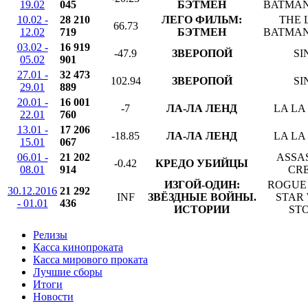
19.02
045
БЭТМЕН
BATMAN
10.02 -
28 210
ЛЕГО ФИЛЬМ:
THE 
66.73
12.02
719
БЭТМЕН
BATMAN
03.02 -
16 919
-47.9
ЗВЕРОПОЙ
SI
05.02
901
27.01 -
32 473
102.94
ЗВЕРОПОЙ
SI
29.01
889
20.01 -
16 001
-7
ЛА-ЛА ЛЕНД
LA LA
22.01
760
13.01 -
17 206
-18.85
ЛА-ЛА ЛЕНД
LA LA
15.01
067
06.01 -
21 202
ASSAS
-0.42
КРЕДО УБИЙЦЫ
08.01
914
CR
ИЗГОЙ-ОДИН:
ROGUE 
30.12.2016
21 292
INF
ЗВЁЗДНЫЕ ВОЙНЫ.
STAR
- 01.01
436
ИСТОРИИ
ST
Релизы
Касса кинопроката
Касса мирового проката
Лучшие сборы
Итоги
Новости