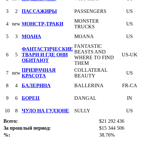
3
2
ПАССАЖИРЫ
PASSENGERS
US
MONSTER
4
new
МОНСТР-ТРАКИ
US
TRUCKS
5
3
МОАНА
MOANA
US
FANTASTIC
ФАНТАСТИЧЕСКИЕ
BEASTS AND
6
5
ТВАРИ И ГДЕ ОНИ
US-UK
WHERE TO FIND
ОБИТАЮТ
THEM
ПРИЗРАЧНАЯ
COLLATERAL
7
new
US
КРАСОТА
BEAUTY
8
4
БАЛЕРИНА
BALLERINA
FR-CA
9
6
БОРЕЦ
DANGAL
IN
10
8
ЧУДО НА ГУДЗОНЕ
SULLY
US
Всего:
$21 292 436
За прошлый период:
$15 344 506
%:
38.76%