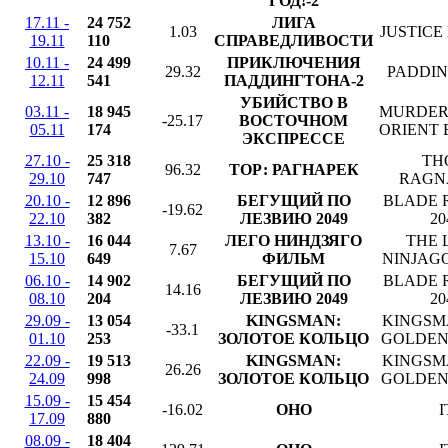
ГОД!-2
17.11 -
24 752
ЛИГА
1.03
JUSTICE
19.11
110
СПРАВЕДЛИВОСТИ
10.11 -
24 499
ПРИКЛЮЧЕНИЯ
29.32
PADDIN
12.11
541
ПАДДИНГТОНА-2
УБИЙСТВО В
03.11 -
18 945
MURDER
-25.17
ВОСТОЧНОМ
05.11
174
ORIENT 
ЭКСПРЕССЕ
27.10 -
25 318
TH
96.32
ТОР: РАГНАРЕК
29.10
747
RAGN
20.10 -
12 896
БЕГУЩИЙ ПО
BLADE 
-19.62
22.10
382
ЛЕЗВИЮ 2049
20
13.10 -
16 044
ЛЕГО НИНДЗЯГО
THE 
7.67
15.10
649
ФИЛЬМ
NINJAG
06.10 -
14 902
БЕГУЩИЙ ПО
BLADE 
14.16
08.10
204
ЛЕЗВИЮ 2049
20
29.09 -
13 054
KINGSMAN:
KINGSM
-33.1
01.10
253
ЗОЛОТОЕ КОЛЬЦО
GOLDEN
22.09 -
19 513
KINGSMAN:
KINGSM
26.26
24.09
998
ЗОЛОТОЕ КОЛЬЦО
GOLDEN
15.09 -
15 454
-16.02
ОНО
I
17.09
880
08.09 -
18 404