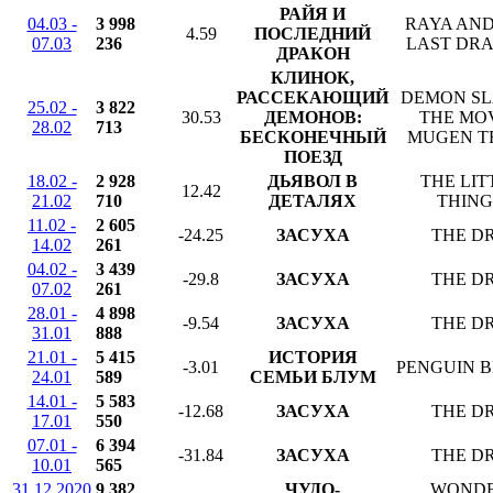
РАЙЯ И
04.03 -
3 998
RAYA AND
4.59
ПОСЛЕДНИЙ
07.03
236
LAST DR
ДРАКОН
КЛИНОК,
РАССЕКАЮЩИЙ
DEMON S
25.02 -
3 822
30.53
ДЕМОНОВ:
THE MOV
28.02
713
БЕСКОНЕЧНЫЙ
MUGEN T
ПОЕЗД
18.02 -
2 928
ДЬЯВОЛ В
THE LIT
12.42
21.02
710
ДЕТАЛЯХ
THING
11.02 -
2 605
-24.25
ЗАСУХА
THE D
14.02
261
04.02 -
3 439
-29.8
ЗАСУХА
THE D
07.02
261
28.01 -
4 898
-9.54
ЗАСУХА
THE D
31.01
888
21.01 -
5 415
ИСТОРИЯ
-3.01
PENGUIN 
24.01
589
СЕМЬИ БЛУМ
14.01 -
5 583
-12.68
ЗАСУХА
THE D
17.01
550
07.01 -
6 394
-31.84
ЗАСУХА
THE D
10.01
565
31.12.2020
9 382
ЧУДО-
WOND