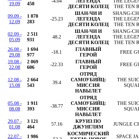
-4.04
ЛЕГЕНДА
THE LEGE
19.09
458
ДЕСЯТИ КОЛЕЦ
THE TEN 
ШАН-ЧИ И
SHANG-CH
09.09 -
1 878
-25.23
ЛЕГЕНДА
THE LEGE
12.09
283
ДЕСЯТИ КОЛЕЦ
THE TEN 
ШАН-ЧИ И
SHANG-CH
02.09 -
2 511
48.2
ЛЕГЕНДА
THE LEGE
05.09
931
ДЕСЯТИ КОЛЕЦ
THE TEN 
26.08 -
1 694
ГЛАВНЫЙ
-18.1
FREE G
29.08
977
ГЕРОЙ
19.08 -
2 069
ГЛАВНЫЙ
-22.33
FREE G
22.08
606
ГЕРОЙ
ОТРЯД
12.08 -
2 664
САМОУБИЙЦ:
THE SUI
39.4
15.08
543
МИССИЯ
SQUA
НАВЫЛЕТ
ОТРЯД
05.08 -
1 911
САМОУБИЙЦ:
THE SUI
-38.77
08.08
393
МИССИЯ
SQUA
НАВЫЛЕТ
29.07 -
3 121
КРУИЗ ПО
57.16
JUNGLE C
01.08
464
ДЖУНГЛЯМ
КОСМИЧЕСКИЙ
22.07 -
1 986
SPACE JA