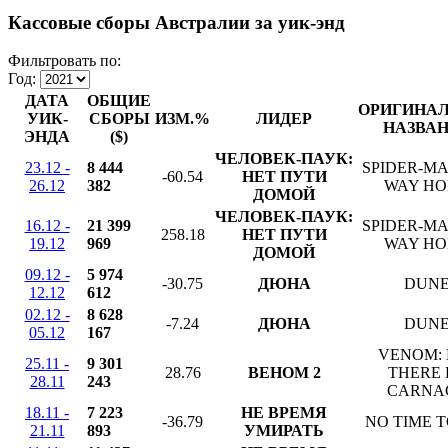
Кассовые сборы Австралии за уик-энд
Фильтровать по:
Год:
ДАТА
ОБЩИЕ
ОРИГИНА
УИК-
СБОРЫ
ИЗМ.%
ЛИДЕР
НАЗВА
ЭНДА
($)
ЧЕЛОВЕК-ПАУК:
23.12 -
8 444
SPIDER-MA
-60.54
НЕТ ПУТИ
26.12
382
WAY H
ДОМОЙ
ЧЕЛОВЕК-ПАУК:
16.12 -
21 399
SPIDER-MA
258.18
НЕТ ПУТИ
19.12
969
WAY H
ДОМОЙ
09.12 -
5 974
-30.75
ДЮНА
DUN
12.12
612
02.12 -
8 628
-7.24
ДЮНА
DUN
05.12
167
VENOM: 
25.11 -
9 301
28.76
ВЕНОМ 2
THERE 
28.11
243
CARNA
18.11 -
7 223
НЕ ВРЕМЯ
-36.79
NO TIME T
21.11
893
УМИРАТЬ