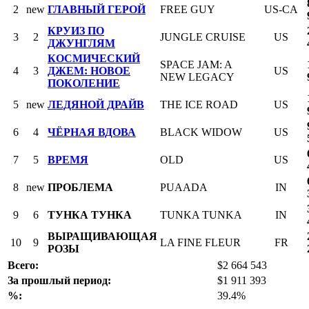
2
new
ГЛАВНЫЙ ГЕРОЙ
FREE GUY
US-CA
КРУИЗ ПО
3
2
JUNGLE CRUISE
US
ДЖУНГЛЯМ
КОСМИЧЕСКИЙ
SPACE JAM: A
4
3
ДЖЕМ: НОВОЕ
US
NEW LEGACY
ПОКОЛЕНИЕ
5
new
ЛЕДЯНОЙ ДРАЙВ
THE ICE ROAD
US
6
4
ЧЁРНАЯ ВДОВА
BLACK WIDOW
US
7
5
ВРЕМЯ
OLD
US
8
new
ПРОБЛЕМА
PUAADA
IN
9
6
ТУНКА ТУНКА
TUNKA TUNKA
IN
ВЫРАЩИВАЮЩАЯ
10
9
LA FINE FLEUR
FR
РОЗЫ
Всего:
$2 664 543
За прошлый период:
$1 911 393
%:
39.4%