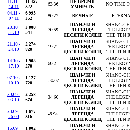
11.11 -
11 427
НЕ ВРЕМЯ
63.36
NO TIME T
14.11
822
УМИРАТЬ
04.11 -
6 995
80.27
ВЕЧНЫЕ
ETERNA
07.11
362
ШАН-ЧИ И
SHANG-CH
28.10 -
3 880
70.59
ЛЕГЕНДА
THE LEGE
31.10
541
ДЕСЯТИ КОЛЕЦ
THE TEN 
ШАН-ЧИ И
SHANG-CH
21.10 -
2 274
19.21
ЛЕГЕНДА
THE LEGE
24.10
820
ДЕСЯТИ КОЛЕЦ
THE TEN 
ШАН-ЧИ И
SHANG-CH
14.10 -
1 908
69.21
ЛЕГЕНДА
THE LEGE
17.10
270
ДЕСЯТИ КОЛЕЦ
THE TEN 
ШАН-ЧИ И
SHANG-CH
07.10 -
1 127
-50.07
ЛЕГЕНДА
THE LEGE
10.10
720
ДЕСЯТИ КОЛЕЦ
THE TEN 
ШАН-ЧИ И
SHANG-CH
30.09 -
2 258
34.66
ЛЕГЕНДА
THE LEGE
03.10
674
ДЕСЯТИ КОЛЕЦ
THE TEN 
ШАН-ЧИ И
SHANG-CH
23.09 -
1 677
-6.94
ЛЕГЕНДА
THE LEGE
26.09
316
ДЕСЯТИ КОЛЕЦ
THE TEN 
ШАН-ЧИ И
SHANG-CH
16.09 -
1 802