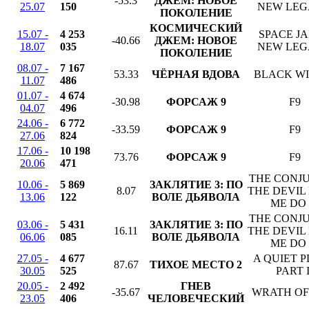
-53.3
ДЖЕМ: НОВОЕ
25.07
150
NEW LE
ПОКОЛЕНИЕ
КОСМИЧЕСКИЙ
15.07 -
4 253
SPACE JA
-40.66
ДЖЕМ: НОВОЕ
18.07
035
NEW LE
ПОКОЛЕНИЕ
08.07 -
7 167
53.33
ЧЁРНАЯ ВДОВА
BLACK W
11.07
486
01.07 -
4 674
-30.98
ФОРСАЖ 9
F9
04.07
496
24.06 -
6 772
-33.59
ФОРСАЖ 9
F9
27.06
824
17.06 -
10 198
73.76
ФОРСАЖ 9
F9
20.06
471
THE CONJU
10.06 -
5 869
ЗАКЛЯТИЕ 3: ПО
8.07
THE DEVIL
13.06
122
ВОЛЕ ДЬЯВОЛА
ME DO 
THE CONJU
03.06 -
5 431
ЗАКЛЯТИЕ 3: ПО
16.11
THE DEVIL
06.06
085
ВОЛЕ ДЬЯВОЛА
ME DO 
27.05 -
4 677
A QUIET 
87.67
ТИХОЕ МЕСТО 2
30.05
525
PART I
20.05 -
2 492
ГНЕВ
-35.67
WRATH OF
23.05
406
ЧЕЛОВЕЧЕСКИЙ