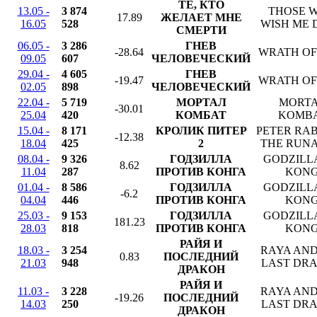
ТЕ, КТО
13.05 -
3 874
THOSE 
17.89
ЖЕЛАЕТ МНЕ
16.05
528
WISH ME 
СМЕРТИ
06.05 -
3 286
ГНЕВ
-28.64
WRATH OF
09.05
607
ЧЕЛОВЕЧЕСКИЙ
29.04 -
4 605
ГНЕВ
-19.47
WRATH OF
02.05
898
ЧЕЛОВЕЧЕСКИЙ
22.04 -
5 719
МОРТАЛ
MORT
-30.01
25.04
420
КОМБАТ
KOMB
15.04 -
8 171
КРОЛИК ПИТЕР
PETER RAB
-12.38
18.04
425
2
THE RUN
08.04 -
9 326
ГОДЗИЛЛА
GODZILLA
8.62
11.04
287
ПРОТИВ КОНГА
KON
01.04 -
8 586
ГОДЗИЛЛА
GODZILLA
-6.2
04.04
446
ПРОТИВ КОНГА
KON
25.03 -
9 153
ГОДЗИЛЛА
GODZILLA
181.23
28.03
818
ПРОТИВ КОНГА
KON
РАЙЯ И
18.03 -
3 254
RAYA AND
0.83
ПОСЛЕДНИЙ
21.03
948
LAST DR
ДРАКОН
РАЙЯ И
11.03 -
3 228
RAYA AND
-19.26
ПОСЛЕДНИЙ
14.03
250
LAST DR
ДРАКОН