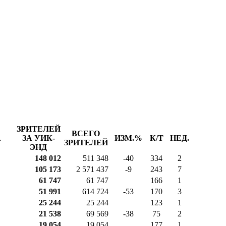
ЗРИТЕЛЕЙ
ВСЕГО
А
ЗА УИК-
ИЗМ.%
К/Т
НЕД.
ЗРИТЕЛЕЙ
ЭНД
148 012
511 348
-40
334
2
105 173
2 571 437
-9
243
7
61 747
61 747
166
1
51 991
614 724
-53
170
3
25 244
25 244
123
1
21 538
69 569
-38
75
2
19 054
19 054
177
1