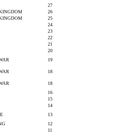
27
 KINGDOM
26
 KINGDOM
25
24
23
22
21
20
 WAR
19
 WAR
18
 WAR
18
16
15
14
E
13
ING
12
11