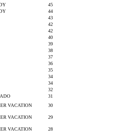
DY
45
DY
44
43
42
42
40
39
38
37
36
35
34
34
32
SADO
31
MER VACATION
30
MER VACATION
29
MER VACATION
28