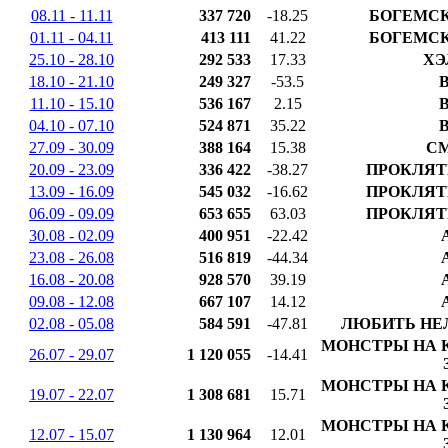
08.11 - 11.11
337 720
-18.25
БОГЕМСК
01.11 - 04.11
413 111
41.22
БОГЕМСК
25.10 - 28.10
292 533
17.33
ХЭ
18.10 - 21.10
249 327
-53.5
11.10 - 15.10
536 167
2.15
04.10 - 07.10
524 871
35.22
27.09 - 30.09
388 164
15.38
С
20.09 - 23.09
336 422
-38.27
ПРОКЛЯТ
13.09 - 16.09
545 032
-16.62
ПРОКЛЯТ
06.09 - 09.09
653 655
63.03
ПРОКЛЯТ
30.08 - 02.09
400 951
-22.42
23.08 - 26.08
516 819
-44.34
16.08 - 20.08
928 570
39.19
09.08 - 12.08
667 107
14.12
02.08 - 05.08
584 591
-47.81
ЛЮБИТЬ НЕЛ
МОНСТРЫ НА К
26.07 - 29.07
1 120 055
-14.41
МОНСТРЫ НА К
19.07 - 22.07
1 308 681
15.71
МОНСТРЫ НА К
12.07 - 15.07
1 130 964
12.01