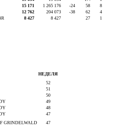
15 171
1 265 176
-24
58
8
12 762
204 073
-38
62
4
BR
8 427
8 427
27
1
НЕДЕЛЯ
52
51
50
DY
49
DY
48
DY
47
OF GRINDELWALD
47