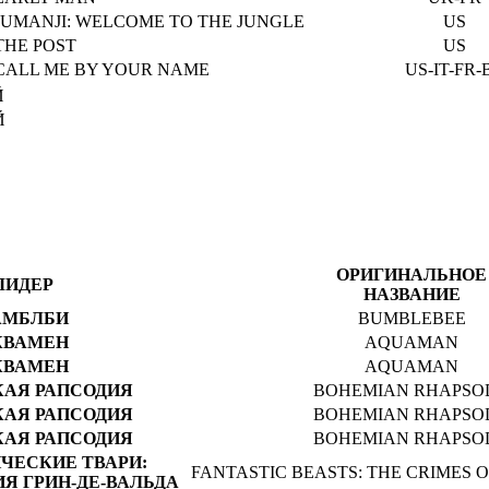
JUMANJI: WELCOME TO THE JUNGLE
US
THE POST
US
CALL ME BY YOUR NAME
US-IT-FR-
Й
Й
ОРИГИНАЛЬНОЕ
ЛИДЕР
НАЗВАНИЕ
АМБЛБИ
BUMBLEBEE
КВАМЕН
AQUAMAN
КВАМЕН
AQUAMAN
АЯ РАПСОДИЯ
BOHEMIAN RHAPSO
АЯ РАПСОДИЯ
BOHEMIAN RHAPSO
АЯ РАПСОДИЯ
BOHEMIAN RHAPSO
ЧЕСКИЕ ТВАРИ:
FANTASTIC BEASTS: THE CRIMES 
Я ГРИН-ДЕ-ВАЛЬДА