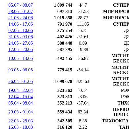
05.07 - 08.07
1 009 744
44.7
СУПЕР
28.06 - 01.07
697 813
-31.58
МИР ЮРСК
21.06 - 24.06
1 019 858
28.77
МИР ЮРСК
14.06 - 17.06
791 970
111.05
СУПЕР
07.06 - 10.06
375 254
-6.75
Д
31.05 - 03.06
402 426
-31.61
Д
24.05 - 27.05
588 448
0.09
Д
17.05 - 20.05
587 895
19.38
Д
МСТИТ
10.05 - 13.05
492 455
-36.82
БЕСК
МСТИТ
03.05 - 06.05
779 415
-54.14
БЕСК
МСТИТ
26.04 - 01.05
1 699 678
425.63
БЕСК
19.04 - 22.04
323 362
-0.14
РЭ
12.04 - 15.04
323 813
-8.06
РЭ
05.04 - 08.04
352 213
-37.04
ТИХ
ПЕРВО
29.03 - 01.04
559 434
63.34
ПРИГ
22.03 - 25.03
342 505
8.35
ТИХООКЕА
15.03 - 18.03
316 120
2.22
ТАЙ