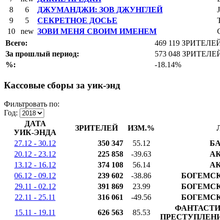
8
6
ДЖУМАНДЖИ: ЗОВ ДЖУНГЛЕЙ
9
5
СЕКРЕТНОЕ ДОСЬЕ
10
new
ЗОВИ МЕНЯ СВОИМ ИМЕНЕМ
Всего:
469 119 ЗРИТЕЛЕ
За прошлый период:
573 048 ЗРИТЕЛЕ
%:
-18.14%
Кассовые сборы за уик-энд
Фильтровать по:
Год:
ДАТА
ЗРИТЕЛЕЙ
ИЗМ.%
УИК-ЭНДА
27.12 - 30.12
350 347
55.12
Б
20.12 - 23.12
225 858
-39.63
А
13.12 - 16.12
374 108
56.14
А
06.12 - 09.12
239 602
-38.86
БОГЕМСК
29.11 - 02.12
391 869
23.99
БОГЕМСК
22.11 - 25.11
316 061
-49.56
БОГЕМСК
ФАНТАСТИ
15.11 - 19.11
626 563
85.53
ПРЕСТУПЛЕНИ