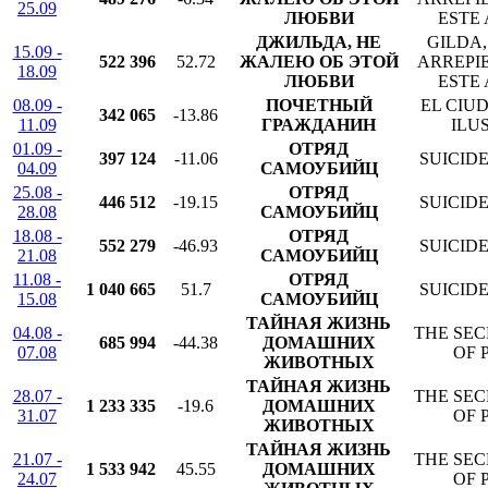
25.09
ЛЮБВИ
ESTE
ДЖИЛЬДА, НЕ
GILDA,
15.09 -
522 396
52.72
ЖАЛЕЮ ОБ ЭТОЙ
ARREPI
18.09
ЛЮБВИ
ESTE
08.09 -
ПОЧЕТНЫЙ
EL CIU
342 065
-13.86
11.09
ГРАЖДАНИН
ILU
01.09 -
ОТРЯД
397 124
-11.06
SUICID
04.09
САМОУБИЙЦ
25.08 -
ОТРЯД
446 512
-19.15
SUICID
28.08
САМОУБИЙЦ
18.08 -
ОТРЯД
552 279
-46.93
SUICID
21.08
САМОУБИЙЦ
11.08 -
ОТРЯД
1 040 665
51.7
SUICID
15.08
САМОУБИЙЦ
ТАЙНАЯ ЖИЗНЬ
04.08 -
THE SEC
685 994
-44.38
ДОМАШНИХ
07.08
OF 
ЖИВОТНЫХ
ТАЙНАЯ ЖИЗНЬ
28.07 -
THE SEC
1 233 335
-19.6
ДОМАШНИХ
31.07
OF 
ЖИВОТНЫХ
ТАЙНАЯ ЖИЗНЬ
21.07 -
THE SEC
1 533 942
45.55
ДОМАШНИХ
24.07
OF 