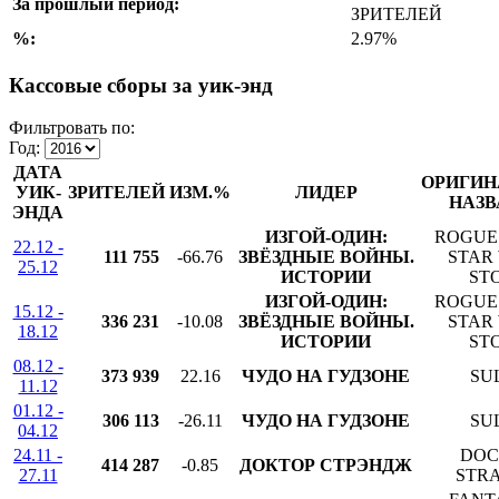
За прошлый период:
ЗРИТЕЛЕЙ
%:
2.97%
Кассовые сборы за уик-энд
Фильтровать по:
Год:
ДАТА
ОРИГИН
УИК-
ЗРИТЕЛЕЙ
ИЗМ.%
ЛИДЕР
НАЗВ
ЭНДА
ИЗГОЙ-ОДИН:
ROGUE 
22.12 -
111 755
-66.76
ЗВЁЗДНЫЕ ВОЙНЫ.
STAR
25.12
ИСТОРИИ
ST
ИЗГОЙ-ОДИН:
ROGUE 
15.12 -
336 231
-10.08
ЗВЁЗДНЫЕ ВОЙНЫ.
STAR
18.12
ИСТОРИИ
ST
08.12 -
373 939
22.16
ЧУДО НА ГУДЗОНЕ
SU
11.12
01.12 -
306 113
-26.11
ЧУДО НА ГУДЗОНЕ
SU
04.12
24.11 -
DOC
414 287
-0.85
ДОКТОР СТРЭНДЖ
27.11
STR