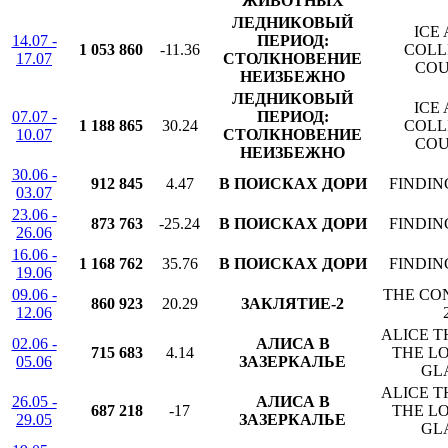
ЖИВОТНЫХ
ЛЕДНИКОВЫЙ
ICE 
14.07 -
ПЕРИОД:
1 053 860
-11.36
COLL
17.07
СТОЛКНОВЕНИЕ
COU
НЕИЗБЕЖНО
ЛЕДНИКОВЫЙ
ICE 
07.07 -
ПЕРИОД:
1 188 865
30.24
COLL
10.07
СТОЛКНОВЕНИЕ
COU
НЕИЗБЕЖНО
30.06 -
912 845
4.47
В ПОИСКАХ ДОРИ
FINDIN
03.07
23.06 -
873 763
-25.24
В ПОИСКАХ ДОРИ
FINDIN
26.06
16.06 -
1 168 762
35.76
В ПОИСКАХ ДОРИ
FINDIN
19.06
09.06 -
THE CO
860 923
20.29
ЗАКЛЯТИЕ-2
12.06
ALICE 
02.06 -
АЛИСА В
715 683
4.14
THE L
05.06
ЗАЗЕРКАЛЬЕ
GL
ALICE 
26.05 -
АЛИСА В
687 218
-17
THE L
29.05
ЗАЗЕРКАЛЬЕ
GL