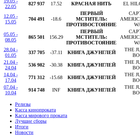
19.05 -
827 937
17.52
КРАСНАЯ НИТЬ
EL HIL
22.05
ПЕРВЫЙ
CAP
12.05 -
704 491
-18.6
МСТИТЕЛЬ:
AMERICA
15.05
ПРОТИВОСТОЯНИЕ
W
ПЕРВЫЙ
CAP
05.05 -
865 501
156.29
МСТИТЕЛЬ:
AMERICA
08.05
ПРОТИВОСТОЯНИЕ
W
28.04 -
THE J
337 705
-37.11
КНИГА ДЖУНГЛЕЙ
01.05
BO
21.04 -
THE J
536 982
-30.38
КНИГА ДЖУНГЛЕЙ
24.04
BO
14.04 -
THE J
771 312
-15.68
КНИГА ДЖУНГЛЕЙ
17.04
BO
07.04 -
THE J
914 748
INF
КНИГА ДЖУНГЛЕЙ
10.04
BO
Релизы
Касса кинопроката
Касса мирового проката
Лучшие сборы
Итоги
Новости