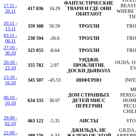
FANT
ФАНТАСТИЧЕСКИЕ
17.11 -
BEAST
417 836
16.29
ТВАРИ И ГДЕ ОНИ
20.11
WHERE 
ОБИТАЮТ
TH
10.11 -
359 308
50.59
ТРОЛЛИ
TRO
13.11
03.11 -
238 594
-26.6
ТРОЛЛИ
TRO
06.11
27.10 -
325 055
-8.64
ТРОЛЛИ
TRO
30.10
УИДЖИ.
20.10 -
OUIJA: O
355 782
2.97
ПРОКЛЯТИЕ
23.10
EV
ДОСКИ ДЬЯВОЛА
13.10 -
345 507
-45.53
ИНФЕРНО
INF
16.10
MI
ДОМ СТРАННЫХ
PEREG
06.10 -
634 335
36.97
ДЕТЕЙ МИСС
HOME
10.10
ПЕРЕГРИН
PECU
CHIL
29.09 -
463 122
-5.35
АИСТЫ
STO
02.10
ДЖИЛЬДА, НЕ
GILDA,
22.09 -
489 276
-6.34
ЖАЛЕЮ ОБ ЭТОЙ
ARREPI