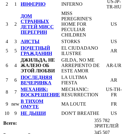
US-JP-
2
1
ИНФЕРНО
INFERNO
TR-HU
MISS
ДОМ
PEREGRINE'S
СТРАННЫХ
3
2
HOME FOR
US
ДЕТЕЙ МИСС
PECULIAR
ПЕРЕГРИН
CHILDREN
4
3
АИСТЫ
STORKS
US
ПОЧЕТНЫЙ
EL CIUDADANO
5
5
AR
ГРАЖДАНИН
ILUSTRE
ДЖИЛЬДА, НЕ
GILDA, NO ME
6
4
ЖАЛЕЮ ОБ
ARREPIENTO DE
AR-UR
ЭТОЙ ЛЮБВИ
ESTE AMOR
ПОСЛЕДНЯЯ
LA ULTIMA
7
6
AR
ВЕЧЕРИНКА
FIESTA
МЕХАНИК:
MECHANIC:
US-TH-
8
7
ВОСКРЕШЕНИЕ
RESURRECTION
FR
В ТИХОМ
9
new
MA LOUTE
FR
ОМУТЕ
10
9
НЕ ДЫШИ
DON'T BREATHE
US
355 782
Всего:
ЗРИТЕЛЕЙ
345 507