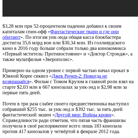
$3,28 млн при 52-процентном падении добавил к своим
капиталам спин-офф «
Фантастические твари и где они
обитают
». По итогам уик-энда общая касса блокбастера
достигла 35,6 млрд вон или $30,34 млн. Из голливудского
кино в 2016 году больше собрали только два кинокомикса
«Первый мститель: Противостояние» и «Доктор Стрэндж», а
также мультфильм «Зверополис».
Примерно на одном уровне с первой частью начал прокат в
Южной Корее сиквел «
Джек Ричер-2: Никогда не
возвращайся
». Фильм с Томом Крузом в главной роли взял на
старте $2,03 млн в 667 кинозалах за уик-энд и $2,98 млн за
первые пять дней.
Почти в три раза слабее своего предшественника выступил
собравший $255 тыс. за уик-энд и $392 тыс. за пять дней
фантастический экшен «
Другой мир: Войны крови
».
Справедливости ради отметим, что пятая часть франшизы
получила в своё распоряжение всего лишь 183 кинозала
против 417 кинозалов у четвёртой в феврале 2012 года.