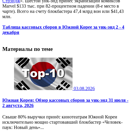
Стрэндж
». Шестой уик-энд принёс экранизации комиксов
Marvel $133 тыс. при 82-процентном падении (8-е место в
чарте). Всего на счету блокбастера 47,4 млрд вон или $41,43
млн.
Таблица кассовых сборов в Южной Корее за уик-энд 2 - 4
декабря
Материалы по теме
03.08.2026
Южная Корея: Обзор кассовых сборов за уик-энд 31 июля -
2 августа, 2026
Свыше 80% выручки принёс кинотеатрам Южной Кореи
исключительно мощно стартовавший блокбастер «Человек-
паук: Новый день»...