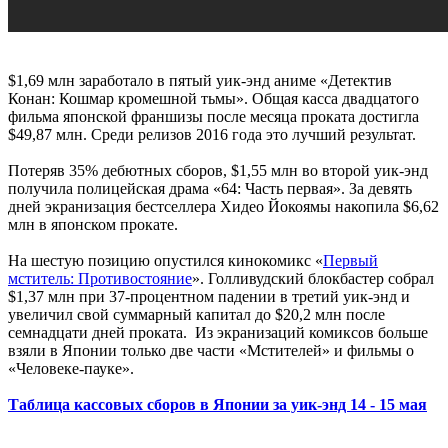
$1,69 млн заработало в пятый уик-энд аниме «Детектив
Конан: Кошмар кромешной тьмы». Общая касса двадцатого
фильма японской франшизы после месяца проката достигла
$49,87 млн. Среди релизов 2016 года это лучший результат.
Потеряв 35% дебютных сборов, $1,55 млн во второй уик-энд
получила полицейская драма «64: Часть первая». За девять
дней экранизация бестселлера Хидео Йокоямы накопила $6,62
млн в японском прокате.
На шестую позицию опустился кинокомикс «
Первый
мститель: Противостояние
». Голливудский блокбастер собрал
$1,37 млн при 37-процентном падении в третий уик-энд и
увеличил свой суммарный капитал до $20,2 млн после
семнадцати дней проката. Из экранизаций комиксов больше
взяли в Японии только две части «Мстителей» и фильмы о
«Человеке-пауке».
Таблица кассовых сборов в Японии за уик-энд 14 - 15 мая