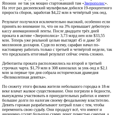
Японии не так уж мощно стартовавший там «
Зверополис
».
На этот раз диснеевский мультфильм добился 19-процентного
прироста сборов, заработав $4,22 млн в четвёртый уик-энд.
Результат получился исключительно высокий, особенно если
принять во внимание то, что он на 3% превышает дебютную
кассу анимационной ленты. После двадцати трёх дней
проката в активе «Зверополиса» 3,73 млрд иен или $33,55
млн. Теперь уже реальной целью выглядят 45 и даже 50
миллионов долларов. Судя по всему, сарафан начал по-
настоящему работать только с третьей и четвёртой недели, так
что предсказать итоговый результат сейчас очень сложно.
Дебютанты проката расположились на второй и третьей
строчках чарта. $1,79 млн в 308 кинозалах за уик-энд и $2,1
млн за первые три дня собрала историческая драмедия
«Великолепная девятка».
По сюжету этого фильма жители небольшого городка в 18-м
веке влачат жалкое существование. Они погрязли в бедности,
вынуждены участвовать в принудительных работах и имеют
большие долги по налогам своему феодальному властителю.
Девять горожан разрабатывают хитрый план с тем, чтобы
переменить свою судьбу. Они продадут всё, что имеют и
анонимно ссудят большую сумму денег поместью самурая, а