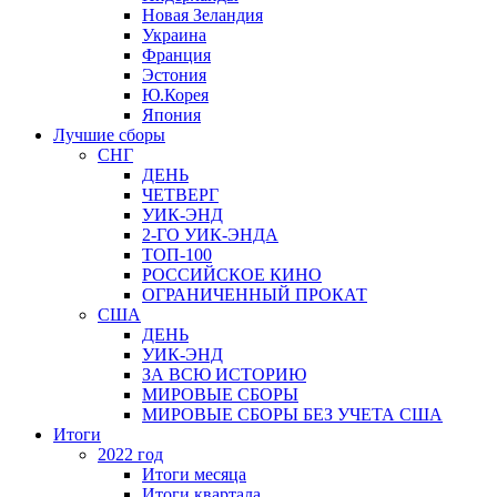
Новая Зеландия
Украина
Франция
Эстония
Ю.Корея
Япония
Лучшие сборы
СНГ
ДЕНЬ
ЧЕТВЕРГ
УИК-ЭНД
2-ГО УИК-ЭНДА
ТОП-100
РОССИЙСКОЕ КИНО
ОГРАНИЧЕННЫЙ ПРОКАТ
США
ДЕНЬ
УИК-ЭНД
ЗА ВСЮ ИСТОРИЮ
МИРОВЫЕ СБОРЫ
МИРОВЫЕ СБОРЫ БЕЗ УЧЕТА США
Итоги
2022 год
Итоги месяца
Итоги квартала