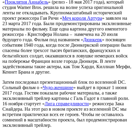
«
Проклятия Аннабель
» (релиз - 18 мая 2017 года), который
студия Warner Bros. решила на волне успеха оригинальной
ленты не откладывать. Крупномасштабный исторический
проект режиссера Гая Ричи «
Меч короля Артура
» заявлен на
23 марта 2017 года. Были продемонстрированы эксклюзивные
материалы по фильму. Еще одна картина другого именитого
режиссера - Кристофера Нолана – намечена на 20 июля
будущего года. Фильм под названием «
Дюнкерк
» посвящен
событиям 1940 года, когда после Дюнкеркской операции были
спасены более трехсот тысяч британских, французских и
бельгийских солдат, оказавшихся в ловушке немецких войск
на побережье Франции возле города Дюнкерк. В ленте
задействованы такие актеры, как Том Харди, Киллиан Мерфи,
Кеннет Брана и другие.
Затем последовал презентационный блок по вселенной DC.
Сольный фильм о «
Чудо-женщине
» выйдет в прокат 1 июня
2017 года. Гостям показали рабочие материалы, а также
эксклюзивный трейлер картины с Галь Гадот в главной роли.
16 ноября стартует «
Лига справедливости
» режиссера Зака
Снайдера. На этот раз в новом проекте из вселенной DC мы
встретим практически всех ее героев. Чтобы не оставалось
сомнений в масштабности проекта, был продемонстрирован
эксклюзивный трейлер.