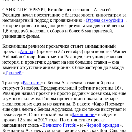
САНКТ-ПЕТЕРБУРГ, Кинобизнес сегодня – Алексей
Рязанцев начал презентацию с благодарности кинотеатрам за
нестандартный подход к продвижению «
Отряда самоубийц
»,
которое привело к выдающимся результатам для этой ленты –
1,6 млрд руб. кассовых сборов и более 6 млн зрителей,
увидевших фильм.
Ближайшим релизом прокатчика станет анимационный
проект «
Аисты
» (премьера 22 сентября) производства Warner
Animation Group. Как отметил Рязанцев, это универсальная
история, и прокатчик делает на нее большие ставки – она
заменит отсутствие анимационных блокбастеров до выхода
«
Троллей
».
Триллер «
Расплата
» с Беном Аффлеком в главной роли
стартует 3 ноября. Предварительный рейтинг картины 16+.
Рязанцев назвал проект не просто рядовым боевиком, но еще
и умным фильмом. Гостям презентации показали четыре
эксклюзивных сцены из картины. В пакете «Каро Премьер»
еще одна лента с Беном Аффлеком, где он также выступает и
режиссером. Гангстерский экшн «
Закон ночи
» выйдет в
прокат 12 января 2017 года. По стилистике проект
напоминает смесь «
Великого Гэтсби
» и «
Черной орхидеи
».
Компанию Аффлеку составят такие актеры, как Зои Салдана,