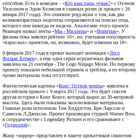
способом. Есть и комедия – «
Кто наш папа, чувак?
» с Оуэном
Уилсоном и Эдом Хелмсом в главных ролях (в прокате с 26
января 2017 года). Это отвязное роуд-муви о том, как два
великовозрастных недотепы отправляются на поиски отца,
которого они никогда не видели. Аналогами этого проекта
Рязанцев назвал ленты «
Мы - Миллеры
» и «
Впритык
». У
фильма пока заявлен рейтинг 16+, но, учитывая популярность
«взрослых» проектов, он, возможно, будет изменен на 18+.
9 февраля 2017 года в прокат выходит анимация «
Лего
Фильм: Бэтмен
», а еще одна серия игрушечных фильмов
заявлена на 21 сентября - The Lego Ninjago Movie. По первому
проекту показали небольшой отрывок и трейлер, а по второму
промо материалы пока отсутствуют.
Фантастическая картина «
Конг: Остров черепа
» заявлена в
российском прокате с 9 марта 2017 года. Это будет совсем
другая история о Кинг Конге, который вырос до 30-метровой
высоты. Здесь были показаны эксклюзивные материалы.
Главные роли исполнили Том Хиддлстон, Бри Ларссон и
Самюэль Л.Джексон. Проект произведен студией Warner Bros.
в сотрудничестве с Legendary Pictures и его сравнивают с
«
Годзиллой
».
Жанр «хоррор» представлен в пакете прокатчиков сиквелом