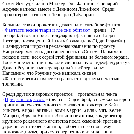
Скотт Иствуд, Сиенна Миллер, Эль Фаннинг. Сценарий
Аффлек написал вместе с Деннисом Лихейном. Среди
продюсеров значится и Леонардо ДиКаприо.
Большие ставки прокатчик делает на масштабное фэнтези
«
Фантастические твари и где они обитают
» (релиз - 17
ноября). Это спин-офф популярной франшизы о Гарри
Поттере, посвященный Ньюту Скамандеру (Эдди Редмэйн).
Планируется широкая рекламная кампания по проекту.
Например, уже есть договоренность с «Синема Парком» о
показе в сети всех серий этой франшизы на большом экране.
Гостям презентации показали специальную видеофичуретку с
Джоан Роулинг и международный трейлер фильма.
Напомним, что Роулинг уже написала сиквел
«Фантастических тварей» и работает над третьей частью
трилогии.
Среди других жанровых проектов – трогательная лента
«
Призрачная красота
» (релиз – 15 декабря), в съемках которой
принимало участие множество известных актеров: Кейт
Уинслет, Кира Найтли, Наоми Харрис, Уилл Смит, Хелен
Миррен, Эдвард Нортон. Это история о том, как директор
крупного рекламного агентства после семейной трагедии
утрачивает интерес к жизни, а обрести его снова ему
помогают друзья, причем совершенно оригинальным