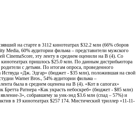
явший на старте в 3112 кинотеатрах $32.2 млн (66% сборов
ty Media, 60% аудитории фильма – представители мужского
й CinemaScore, эту ленту в среднем оценили на B (4). Со
8 кинотеатрах пришлось $25.0 млн. По данным дистрибьютора
 родители с детьми. По итогам опроса, проведенного
а Иствуда «Дж. Эдгар» (бюджет - $35 млн), положившая на свой
студии Warner Bros., 54% аудитории фильма –
лента была в среднем оценена на B (4). «Кот в сапогах»
ик Бретта Ратнера «Как украсть небоскреб» (бюджет - $85 млн)
вление-3», собравшему за уик-энд $3.6 млн (спад – 57%) и
ктив в 19 кинотеатрах $257 174. Мистический триллер «11-11-