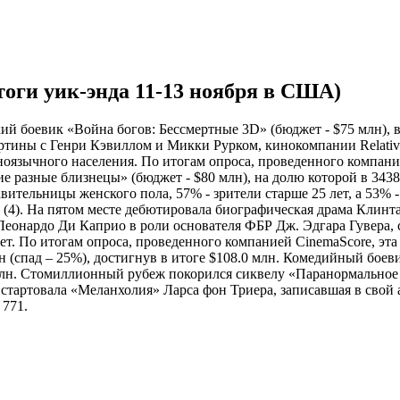
тоги уик-энда 11-13 ноября в США)
й боевик «Война богов: Бессмертные 3D» (бюджет - $75 млн), вз
тины с Генри Кэвиллом и Микки Рурком, кинокомпании Relativi
аноязычного населения. По итогам опроса, проведенного компание
е разные близнецы» (бюджет - $80 млн), на долю которой в 343
ительницы женского пола, 57% - зрители старше 25 лет, а 53% -
B (4). На пятом месте дебютировала биографическая драма Клинт
 Леонардо Ди Каприо в роли основателя ФБР Дж. Эдгара Гувера, 
ет. По итогам опроса, проведенного компанией CinemaScore, эта 
лн (спад – 25%), достигнув в итоге $108.0 млн. Комедийный боев
 млн. Стомиллионный рубеж покорился сиквелу «Паранормальное я
стартовала «Меланхолия» Ларса фон Триера, записавшая в свой а
 771.