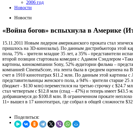
2006 год
Новости
Новости
«Война богов» вспыхнула в Америке (И
15.11.2011
Новым лидером американского проката стал эпически
пришлось на 3D-кинозалы). По данным дистрибьютора этой кар
пола, 75% - зрители младше 35 лет, а 35% - представители исп
второй позиции стартовала комедия с Адамом Сэндлером «Таки
картины, кинокомпании Sony, 52% аудитории фильма – представ
компанией CinemaScore, эта лента была в среднем оценена на 
счет в 1910 кинотеатрах $11.2 млн. По данным этой картины с
представительницы женского пола, а 94% - зрители старше 25 л
(бюджет - $130 млн) переместился на третью строчку с $24.7 м
стал четвертым с $12.8 млн (спад – 47%) и теперь имеет $43.5
добравшемуся до $100.8 млн. В ограниченном прокате неплохо 
11» вышел в 17 кинотеатрах, где собрал в общей сложности $32
Поделиться: