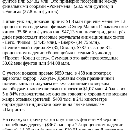
фунтов или $34,82 млн. Это примерно посередине между
финальными сборами «Рокетмена» (23,5 млн фунтов) и
«Элвиса» (27,8 млн фунтов).
Пятый уик-энд показов принёс $1,3 млн при ещё меньшем 13-
процентном спаде мультфильму «Супер Марио: Галактическое
кино». 35,66 млн фунтов или $47,13 млн после тридцати трёх
дней превосходят итоговые результаты анимационных хитов
«Лего. Фильм» (34,45 млн), «Вверх» (34,75 млн),
«Ледниковый период 3» (35,16 млн). $787 тыс. при 31-
процентном падении сборов добыл в седьмой уик-энд
«Проект «Конец света». Суммарно это даёт превосходные
33,02 млн фунтов или $44,08 млн.
С учетом показов превью $850 тыс. в 458 кинотеатрах
заработал хоррор «Хокум». Добавим сюда праздничный
понедельник и получаем весьма солидные по меркам
малобюджетных независимых проектов $1,07 млн. 4 балла из
5 и 84% положительных оценок говорят о хороших по меркам
жанра отзывах зрителей. $400 тыс. в 241 кинотеатре
оприходовал индийский боевик на языке малаялам
«Патриот».
На седьмую строчку чарта опустилось фэнтези «Вверх по
волшебному дереву» ($367 тыс. при 22-процентном падении
сборов). 14,29 млн фунтов или $19,01 млн лучший результат