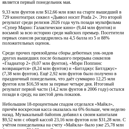
является первый понедельник мая.
9,33 млн фунтов или $12,66 млн взял на старте вышедший в
729 кинотеатрах сиквел «Дьявол носит Prada 2». Это второй
результат среди релизов 2026 года чуть позади мультфильма
«Супер Марио: Галактическое кино» (9,44 млн фунтов) и
восьмой за всю историю среди майских премьер. Посетители
первых сеансов расщедрились на 4,5 балла из 5 и 88%
положительных оценок.
Среди прочих превзойдены сборы дебютных уик-эндов
других вышедших после большого перерыва сиквелов
«Гладиатор 2» (9,07 млн фунтов), «Мэри Поппинс
возвращается» (8,24 млн фунтов) и «Битлджус Битлджус»
(7,38 млн фунтов). Ещё 2,92 млн фунтов было получено в
праздничный понедельник, что даёт суммарно 12,25 млн
фунтов или $16,59 млн за первые четыре дня. Итоговый
результат первой части (14,2 млн фунтов в 2006 году) остался
позади в среду, на шестой день показов.
Небольшим 18-процентным спадом отделался «Майкл»,
причём воскресная касса оказалась на 6% больше, чем неделю
назад. Музыкальный байопик добавил к своим капиталам
$9,52 млн с общей кассой 23,16 млн фунтов или $31,28 млн. С
учётом понедельника на счету «Майкла» было уже 25,78 млн