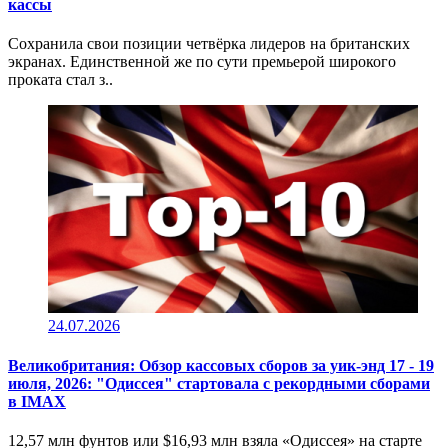
кассы
Сохранила свои позиции четвёрка лидеров на британских
экранах. Единственной же по сути премьерой широкого
проката стал з..
24.07.2026
Великобритания: Обзор кассовых сборов за уик-энд 17 - 19
июля, 2026: "Одиссея" стартовала с рекордными сборами
в IMAX
12,57 млн фунтов или $16,93 млн взяла «Одиссея» на старте