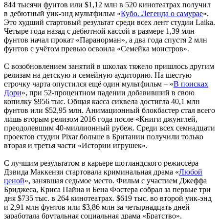
844 тысячи фунтов или $1,12 млн в 520 кинотеатрах получил
в дебютный уик-энд мультфильм «
Кубо. Легенда о самурае
».
Это худший стартовый результат среди всех лент студии Laika.
Четыре года назад с дебютной кассой в размере 1,39 млн
фунтов начал прокат «Паранорман», а два года спустя 2 млн
фунтов с учётом превью освоила «Семейка монстров».
С возобновлением занятий в школах тяжело пришлось другим
релизам на детскую и семейную аудиторию. На шестую
строчку чарта опустился ещё один мультфильм – «
В поисках
Дори
», при 52-процентном падении добавивший в свою
копилку $956 тыс. Общая касса сиквела достигла 40,1 млн
фунтов или $52,95 млн. Анимационный блокбастер стал всего
лишь вторым релизом 2016 года после «Книги джунглей,
преодолевшим 40-миллионный рубеж. Среди всех семнадцати
проектов студии Pixar больше в Британии получили только
вторая и третья части «Истории игрушек».
С лучшим результатом в карьере шотландского режиссёра
Дэвида Маккензи стартовала криминальная драма «
Любой
ценой
», занявшая седьмое место. Фильм с участием Джеффа
Бриджеса, Криса Пайна и Бена Фостера собрал за первые три
дня $735 тыс. в 264 кинотеатрах. $619 тыс. во второй уик-энд
и 2,91 млн фунтов или $3,86 млн за четырнадцать дней
заработала брутальная социальная драма «Братство».