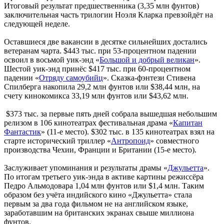
Итоговый результат предшественника (3,35 млн фунтов)
заключительная часть трилогии Ноэля Кларка превзойдёт на
следующей неделе.
Оставшиеся две вакансии в десятке сильнейших достались
ветеранам чарта. $443 тыс. при 53-процентном падении
освоил в восьмой уик-энд «
Большой и добрый великан
».
Шестой уик-энд принёс $417 тыс. при 60-процентном
падении «
Отряду самоубийц
». Сказка-фэнтези Стивена
Спилберга накопила 29,2 млн фунтов или $38,44 млн, на
счету кинокомикса 33,19 млн фунтов или $43,62 млн.
$373 тыс. за первые пять дней собрала вышедшая небольшим
релизом в 106 кинотеатрах фестивальная драма «
Капитан
Фантастик
» (11-е место). $302 тыс. в 135 кинотеатрах взял на
старте исторический триллер «
Антропоид
» совместного
производства Чехии, Франции и Британии (15-е место).
Заслуживает упоминания и результаты драмы «
Джульетта
».
По итогам третьего уик-энда в активе картины режиссёра
Педро Альмодовара 1,04 млн фунтов или $1,4 млн. Таким
образом без учёта индийского кино «Джульетта» стала
первым за два года фильмом не на английском языке,
заработавшим на британских экранах свыше миллиона
фунтов.