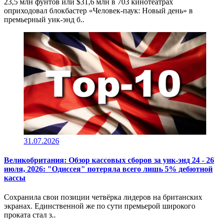
23,5 млн фунтов или $31,6 млн в 703 кинотеатрах
оприходовал блокбастер «Человек-паук: Новый день» в
премьерный уик-энд б..
31.07.2026
Великобритания: Обзор кассовых сборов за уик-энд 24 - 26
июля, 2026: "Одиссея" потеряла всего лишь 5% дебютной
кассы
Сохранила свои позиции четвёрка лидеров на британских
экранах. Единственной же по сути премьерой широкого
проката стал з..