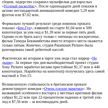
сборов, лидерство сохранил мультфильм для взрослых
«
Полный расколбас
». После одиннадцати дней показов в
активе нестандартной анимационной комедии 5,29 млн
фунтов или $7,02 млн.
Формально лучший результат среди новинок проката
показал «
Бен-Гур
», взявший на старте $1,04 млн в 509
кинотеатрах за уик-энд и $1,39 млн за первые пять дней.
Однако если брать кассу только с пятницы по воскресенье,
фильм Тимура Бекмамбетова вместо второго места окажется
только пятым. Конечно, студия Paramount Pictures была
разочарована такой дебютной кассой.
Фактически же вторым в чарте уик-энда стал хоррор «
Не
дыши
». За первые три дня малобюджетный проект студии
Sony Pictures заработал весьма пристойные $1,37 млн в 446
кинотеатрах. Наработка на кинотеатр получилась здесь самой
высокой в Топ-15.
Великолепную стабильность в британском прокате
демонстрирует комедия «
Очень плохие мамочки
». Не
вызвавший особенного восторга у местных критиков фильм
собрал $1,22 млн при 22-процентном падении в третий уик-
энд и $7,56 млн – за восемнадцать дней.