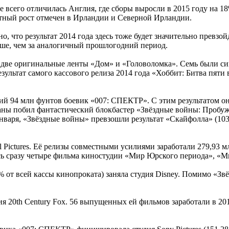
е всего отличилась Англия, где сборы выросли в 2015 году на 18
тный рост отмечен в Ирландии и Северной Ирландии.
, что результат 2014 года здесь тоже будет значительно превзой
ьше, чем за аналогичный прошлогодний период.
 две оригинальные ленты «Дом» и «Головоломка». Семь были си
зультат самого кассового релиза 2014 года «Хоббит: Битва пяти 
 94 млн фунтов боевик «007: СПЕКТР». С этим результатом он з
аны побил фантастический блокбастер «Звёздные войны: Пробужд
января, «Звёздные войны» превзошли результат «Скайфолла» (10
 Pictures. Её релизы совместными усилиями заработали 279,93 м
ь сразу четыре фильма киностудии «Мир Юрского периода», «Ми
 от всей кассы кинопроката) заняла студия Disney. Помимо «Зв
дия 20th Century Fox. 56 выпущенных ей фильмов заработали в 20