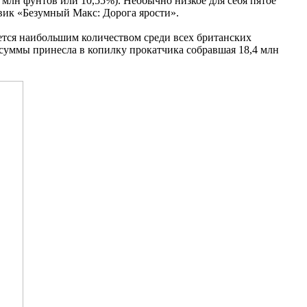
 млн фунтов или 10,55%). Необычно низкое для себя пятое
евик «Безумный Макс: Дорога ярости».
яется наибольшим количеством среди всех британских
 суммы принесла в копилку прокатчика собравшая 18,4 млн