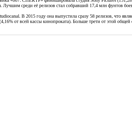
вика «007: СПЕКТР» финишировала студия Sony Pictures (151,28
%). Лучшим среди её релизов стал собравший 17,4 млн фунтов бо
diocanal. В 2015 году она выпустила сразу 58 релизов, что явл
4,16% от всей кассы кинопроката). Больше трети от этой общей