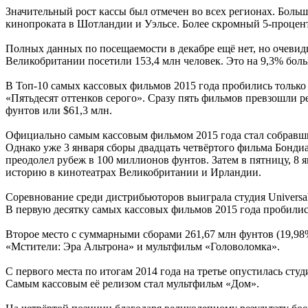
Значительный рост кассы был отмечен во всех регионах. Больш
кинопроката в Шотландии и Уэльсе. Более скромный 5-процен
Полных данных по посещаемости в декабре ещё нет, но очевидно
Великобритании посетили 153,4 млн человек. Это на 9,3% бол
В Топ-10 самых кассовых фильмов 2015 года пробились только
«Пятьдесят оттенков серого». Сразу пять фильмов превзошли ре
фунтов или $61,3 млн.
Официально самым кассовым фильмом 2015 года стал собравший
Однако уже 3 января сборы двадцать четвёртого фильма Бонди
преодолел рубеж в 100 миллионов фунтов. Затем в пятницу, 8 
историю в кинотеатрах Великобритании и Ирландии.
Соревнование среди дистрибьюторов выиграла студия Universal
В первую десятку самых кассовых фильмов 2015 года пробилис
Второе место с суммарными сборами 261,67 млн фунтов (19,98%
«Мстители: Эра Альтрона» и мультфильм «Головоломка».
С первого места по итогам 2014 года на третье опустилась сту
Самым кассовым её релизом стал мультфильм «Дом».