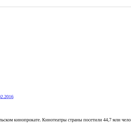
02.2016
льском кинопрокате. Кинотеатры страны посетили 44,7 млн челов