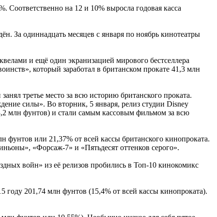
%. Соответственно на 12 и 10% выросла годовая касса
дён. За одиннадцать месяцев с января по ноябрь кинотеатры
квелами и ещё один экранизацией мирового бестселлера
воинств», который заработал в британском прокате 41,3 млн
анял третье место за всю историю британского проката.
ение силы». Во вторник, 5 января, релиз студии Disney
3,2 млн фунтов) и стали самым кассовым фильмом за всю
лн фунтов или 21,37% от всей кассы британского кинопроката.
ньоны», «Форсаж-7» и «Пятьдесят оттенков серого».
ёздных войн» из её релизов пробились в Топ-10 кинокомикс
15 году 201,74 млн фунтов (15,4% от всей кассы кинопроката).