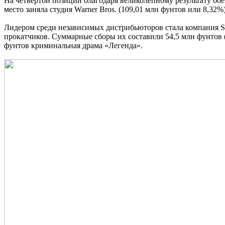
На четвёртой позиции благодаря великолепному результату бое
место заняла студия Warner Bros. (109,01 млн фунтов или 8,32
Лидером среди независимых дистрибьюторов стала компания Stu
прокатчиков. Суммарные сборы их составили 54,5 млн фунтов (
фунтов криминальная драма «Легенда».