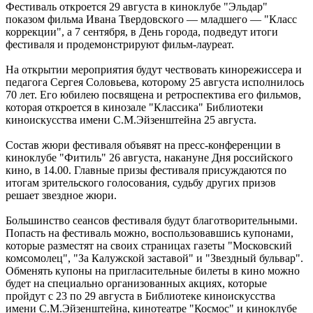
Фестиваль откроется 29 августа в киноклубе "Эльдар"
показом фильма Ивана Твердовского — младшего — "Класс
коррекции", а 7 сентября, в День города, подведут итоги
фестиваля и продемонстрируют фильм-лауреат.
На открытии мероприятия будут чествовать кинорежиссера и
педагога Сергея Соловьева, которому 25 августа исполнилось
70 лет. Его юбилею посвящена и ретроспектива его фильмов,
которая откроется в кинозале "Классика" Библиотеки
киноискусства имени С.М.Эйзенштейна 25 августа.
Состав жюри фестиваля объявят на пресс-конференции в
киноклубе "Фитиль" 26 августа, накануне Дня российского
кино, в 14.00. Главные призы фестиваля присуждаются по
итогам зрительского голосования, судьбу других призов
решает звездное жюри.
Большинство сеансов фестиваля будут благотворительными.
Попасть на фестиваль можно, воспользовавшись купонами,
которые разместят на своих страницах газеты "Московский
комсомолец", "За Калужской заставой" и "Звездный бульвар".
Обменять купоны на пригласительные билеты в кино можно
будет на специально организованных акциях, которые
пройдут с 23 по 29 августа в Библиотеке киноискусства
имени С.М.Эйзенштейна, кинотеатре "Космос" и киноклубе