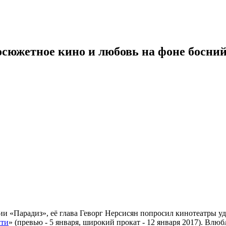
росюжетное кино и любовь на фоне босни
 «Парадиз», её глава Геворг Нерсисян попросил кинотеатры у
ути
» (превью - 5 января, широкий прокат - 12 января 2017). Вл