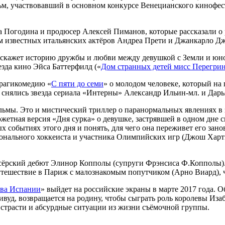
м, участвовавший в основном конкурсе Венецианского кинофести
а Погодина и продюсер Алексей Пиманов, которые рассказали о
ем известных итальянских актёров Андреа Прети и Джанкарло Д
сскажет историю дружбы и любви между девушкой с Земли и юно
зда кино Эйса Баттерфилд («
Дом странных детей мисс Перегри
трагикомедию «
С пяти до семи
» о молодом человеке, который на 
ях снялись звезда сериала «Интерны» Александр Ильин-мл. и Дар
ьмы. Это и мистический триллер о паранормальных явлениях в 
южетная версия «Дня сурка» о девушке, застрявшей в одном дне
х событиях этого дня и понять, для чего она переживет его занов
льного хоккеиста и участника Олимпийских игр (Джош Хартнетт
иссёрский дебют Элинор Копполы (супруги Фрэнсиса Ф.Копполы)
утешествие в Париж с малознакомым попутчиком (Арно Виард), 
ва Испании
» выйдет на российские экраны в марте 2017 года.
уд, возвращается на родину, чтобы сыграть роль королевы Изаб
е страсти и абсурдные ситуации из жизни съёмочной группы.