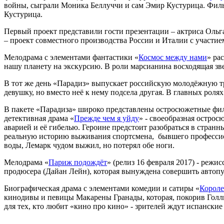
войны, сыграли Моника Беллуччи и сам Эмир Кустурица. Филь
Кустурица.
Первый проект представили гости презентации – актриса Ольг
– проект совместного производства России и Италии с участи
Мелодрама с элементами фантастики «
Космос между нами
» ра
нашу планету на экскурсию. В роли марсианина восходящая зве
В тот же день «Парадиз» выпускает российскую молодёжную 
девушку, но вместо неё к нему подсела другая. В главных рол
В пакете «Парадиза» широко представлены остросюжетные фил
детективная драма «
Прежде чем я уйду
» - своеобразная острос
аварией и её гибелью. Героине предстоит разобраться в странны
реальную историю выживания спортсмена, бывшего профессиона
воды, Лемарк чудом выжил, но потерял обе ноги.
Мелодрама «
Париж подождёт
» (релиз 16 февраля 2017) - реж
продюсера (Дайан Лейн), которая вынуждена совершить автоп
Биографическая драма с элементами комедии и сатиры «
Короле
кинодивы и певицы Макарены Гранады, которая, покорив Голлив
для тех, кто любит «кино про кино» - зрителей ждут испански