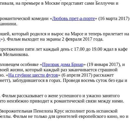
валя, на премьере в Москве представят сами Беллуччи и
 романтической комедии «
Любовь прет-а-порте
» (16 марта 2017)
жаннини.
шей, который родился и вырос на Марсе и теперь прилетает на
н
»). Фильм выходит на экраны 2 февраля 2017 года.
протяжении пяти лет каждый день с 17.00 до 19.00 ждал в кафе
ья Мельникова.
зловещем особняке «
Призрак дома Бриар
» (19 января 2017), и
 своей жизни, который каждый раз заканчивается страшной
о. «
На глубине шести футов
» (6 апреля 2017) расскажет
), заблудившегося в горах. Проведя восемь суток без еды и
. Фильм рассказывает о жене успешного и ужасно занятого
что неизбежно приводит к романтической связи между ними.
 Обворожительная Пенелопа Крус исполнит роль испанской
еллы. Фильм не только для ценителей европейского кино, но и