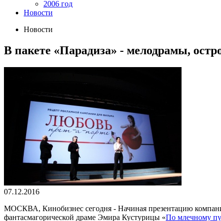
2006 год
Новости
Новости
В пакете «Парадиза» - мелодрамы, ост
07.12.2016
МОСКВА, Кинобизнес сегодня - Начиная презентацию компании
фантасмагорической драме Эмира Кустурицы «
По млечному п