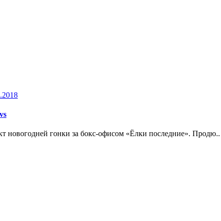
.2018
vs
кт новогодней гонки за бокс-офисом «Ёлки последние». Продю..