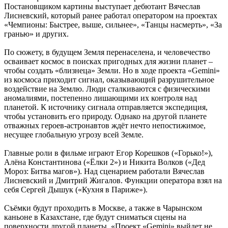
Постановщиком картины выступает дебютант Вячеслав
Лисневский, который ранее работал оператором на проектах
«Чемпионы: Быстрее, выше, сильнее», «Танцы насмерть», «За
гранью» и других.
По сюжету, в будущем Земля перенаселена, и человечество
осваивает космос в поисках пригодных для жизни планет –
чтобы создать «близнеца» Земли. Но в ходе проекта «Gemini»
из космоса приходит сигнал, оказывающий разрушительное
воздействие на Землю. Люди сталкиваются с физическими
аномалиями, постепенно лишающими их контроля над
планетой. К источнику сигнала отправляется экспедиция,
чтобы установить его природу. Однако на другой планете
отважных героев-астронавтов ждёт нечто непостижимое,
несущее глобальную угрозу всей Земле.
Главные роли в фильме играют Егор Корешков («Горько!»),
Алёна Константинова («Ёлки 2») и Никита Волков («Дед
Мороз: Битва магов»). Над сценарием работали Вячеслав
Лисневский и Дмитрий Жигалов. Функции оператора взял на
себя Сергей Дышук («Кухня в Париже»).
Съёмки будут проходить в Москве, а также в Чарынском
каньоне в Казахстане, где будут сниматься сцены на
поверхности другой планеты. «Проект «Gemini» выйдет не