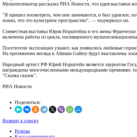
Мультипликатор рассказал РИА Новости, что идея выставки воз
"Я пришел посмотреть, чем они занимаются, и был удивлен, п
понял, что это культурное пространство", — подчеркнул он.
Совместная выставка Юрия Норштейна и его жены Франчески Яр
включены работы из цикла, посвященного мультипликационн
Посетители экспозиции узнают, как появились любимые герои:
На протяжении месяца в Altmans Gallery будут выставлены эс
Народный артист РФ Юрий Норштейн является лауреатом Госуд
награждены многочисленными международными премиями: так, 
"Сказка сказок".
РИА Новости
Поделиться:
Возврат к списку
Релизы
Касса кинопроката