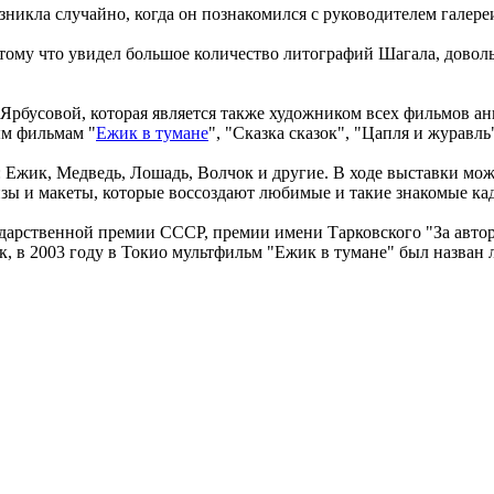
никла случайно, когда он познакомился с руководителем галере
отому что увидел большое количество литографий Шагала, дово
бусовой, которая является также художником всех фильмов аним
ым фильмам "
Ежик в тумане
", "Сказка сказок", "Цапля и журавль
 Ежик, Медведь, Лошадь, Волчок и другие. В ходе выставки мож
кизы и макеты, которые воссоздают любимые и такие знакомые ка
арственной премии СССР, премии имени Тарковского "За автор
в 2003 году в Токио мультфильм "Ежик в тумане" был назван 