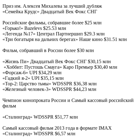
Приз им. Алексея Михалева за лучший дубляж
«Семейка Крудс» Двадцатый Век Фокс СНГ
Российские фильмы, собравшие более $25 млн
«Горько!» Bazelevs $25.53 млн
«Легенда №17» Централ Партнершип $29.3 млн
«Три богатыря на дальних берегах» Наше кино $31.51 млн
Фильм, собравший в России более $30 млн
«Жизнь Пи» Двадцатый Век Фокс СНГ $30,15 млн
«Хоббит: Пустошь Смауга» Каро Премьер $30,40 млн
«Форсаж-6» UPI $34,29 млн
«Гадкий я-2» UPI $35,15 млн
«Тор-2: Царство тьмы» WDSSPR $36,38 млн
«Железный человек-3» WDSSPR $44,23 млн
Чемпион кинопроката России и Самый кассовый российский
фильм
«Сталинград» WDSSPR $51,77 млн
Самый кассовый фильм 2013 года в формате IMAX
«Сталинград» WDSSPR $6,57 млн