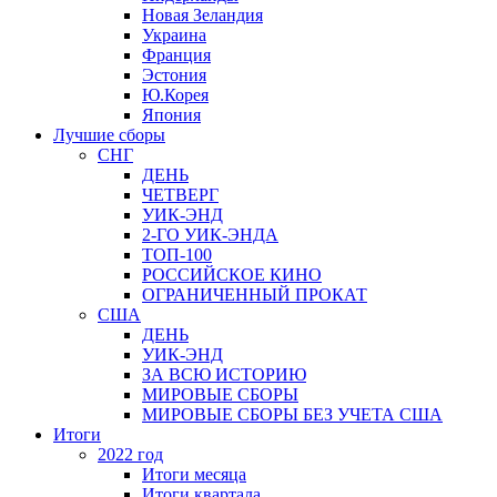
Новая Зеландия
Украина
Франция
Эстония
Ю.Корея
Япония
Лучшие сборы
СНГ
ДЕНЬ
ЧЕТВЕРГ
УИК-ЭНД
2-ГО УИК-ЭНДА
ТОП-100
РОССИЙСКОЕ КИНО
ОГРАНИЧЕННЫЙ ПРОКАТ
США
ДЕНЬ
УИК-ЭНД
ЗА ВСЮ ИСТОРИЮ
МИРОВЫЕ СБОРЫ
МИРОВЫЕ СБОРЫ БЕЗ УЧЕТА США
Итоги
2022 год
Итоги месяца
Итоги квартала