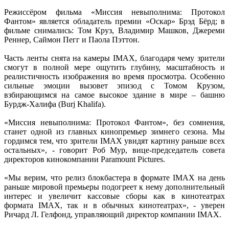
Режиссёром фильма «Миссия невыполнима: Протокол
Фантом» является обладатель премии «Оскар» Брэд Бёрд; в
фильме снимались: Том Круз, Владимир Машков, Джереми
Реннер, Саймон Пегг и Паола Пэттон.
Часть ленты снята на камеры IMAX, благодаря чему зрители
смогут в полной мере ощутить глубину, масштабность и
реалистичность изображения во время просмотра. Особенно
сильные эмоции вызовет эпизод с Томом Крузом,
взбирающимся на самое высокое здание в мире – башню
Бурдж-Халифа (Burj Khalifa).
«Миссия невыполнима: Протокол Фантом», без сомнения,
станет одной из главных кинопремьер зимнего сезона. Мы
гордимся тем, что зрители IMAX увидят картину раньше всех
остальных», - говорит Роб Мур, вице-председатель совета
директоров кинокомпании Paramount Pictures.
«Мы верим, что релиз блокбастера в формате IMAX на день
раньше мировой премьеры подогреет к нему дополнительный
интерес и увеличит кассовые сборы как в кинотеатрах
формата IMAX, так и в обычных кинотеатрах», - уверен
Ричард Л. Гелфонд, управляющий директор компании IMAX.