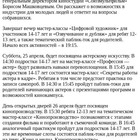
генеральным директором киностудии «Союзмультфильм»
Борисом Машковцевым. Он расскажет о возможностях в
индустрии для молодых людей и ответит на вопросы
собравшихся.
Завершат вечер мастер-классы «Цифровой художник» для
участников 14-17 лет и «Озвучивание и дубляж» для ребят 12-
13 лет, а также тематический паблик-ток для родителей.
Начало всех активностей – в 19:15.
Суббота, 25 апреля, будет посвящена актерскому искусству. В
14:30 подростки 14-17 лет на мастер-классе «Профессия —
актер» будут развивать навыки перевоплощения. В 15:45 для
подростков 14-17 лет состоится мастер-класс «Секреты работы
актера в кадре». Ребятам в том числе предстоит практика по
записи самопроб. В 14:30 и 15:45 пройдут паблик-токи для
родителей начинающих актеров с презентациями программ и
возможностей кинокампуса.
День открытых дверей 26 апреля будет посвящен
кинопроизводству. В 15:30 ребята 12-13 лет на тематическом
мастер-классе «Кинопроизводство» познакомятся с этапами
создания фильма и поработают в съемочной команде. В 16:45
аналогичный практикум пройдут для подростков 14-17 лет. В
эти же временные слоты состоятся паблик-токи для родителей
на тему «Кино и медиа. Кинопроизводство».