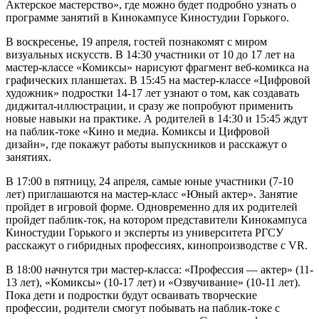
Актерское мастерство», где можно будет подробно узнать о
программе занятий в Кинокампусе Киностудии Горького.
В воскресенье, 19 апреля, гостей познакомят с миром
визуальных искусств. В 14:30 участники от 10 до 17 лет на
мастер-классе «Комиксы» нарисуют фрагмент веб-комикса на
графических планшетах. В 15:45 на мастер-классе «Цифровой
художник» подростки 14-17 лет узнают о том, как создавать
диджитал-иллюстрации, и сразу же попробуют применить
новые навыки на практике. А родителей в 14:30 и 15:45 ждут
на паблик-токе «Кино и медиа. Комиксы и Цифровой
дизайн», где покажут работы выпускников и расскажут о
занятиях.
В 17:00 в пятницу, 24 апреля, самые юные участники (7-10
лет) приглашаются на мастер-класс «Юный актер». Занятие
пройдет в игровой форме. Одновременно для их родителей
пройдет паблик-ток, на котором представители Кинокампуса
Киностудии Горького и эксперты из университета РГСУ
расскажут о гибридных профессиях, кинопроизводстве с VR.
В 18:00 начнутся три мастер-класса: «Профессия — актер» (11-
13 лет), «Комиксы» (10-17 лет) и «Озвучивание» (10-11 лет).
Пока дети и подростки будут осваивать творческие
профессии, родители смогут побывать на паблик-токе с