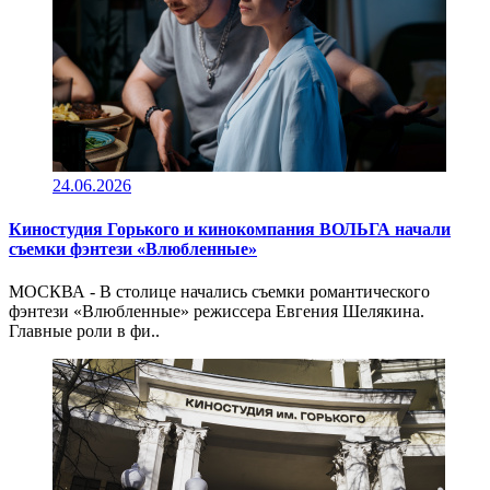
24.06.2026
Киностудия Горького и кинокомпания ВОЛЬГА начали
съемки фэнтези «Влюбленные»
МОСКВА - В столице начались съемки романтического
фэнтези «Влюбленные» режиссера Евгения Шелякина.
Главные роли в фи..