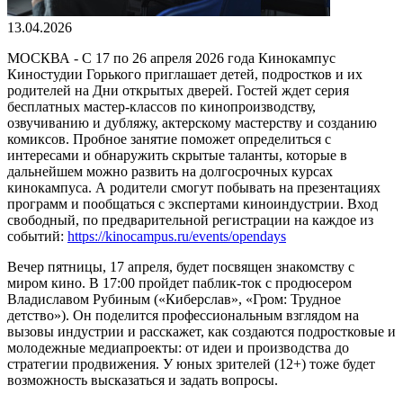
13.04.2026
МОСКВА - С 17 по 26 апреля 2026 года Кинокампус
Киностудии Горького приглашает детей, подростков и их
родителей на Дни открытых дверей. Гостей ждет серия
бесплатных мастер-классов по кинопроизводству,
озвучиванию и дубляжу, актерскому мастерству и созданию
комиксов. Пробное занятие поможет определиться с
интересами и обнаружить скрытые таланты, которые в
дальнейшем можно развить на долгосрочных курсах
кинокампуса. А родители смогут побывать на презентациях
программ и пообщаться с экспертами киноиндустрии. Вход
свободный, по предварительной регистрации на каждое из
событий:
https://kinocampus.ru/events/opendays
Вечер пятницы, 17 апреля, будет посвящен знакомству с
миром кино. В 17:00 пройдет паблик-ток с продюсером
Владиславом Рубиным («Киберслав», «Гром: Трудное
детство»). Он поделится профессиональным взглядом на
вызовы индустрии и расскажет, как создаются подростковые и
молодежные медиапроекты: от идеи и производства до
стратегии продвижения. У юных зрителей (12+) тоже будет
возможность высказаться и задать вопросы.