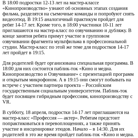
В 18:00 подростки 12-13 лет на мастер-классе
«Кинопроизводство» узнают об основных этапах создания
фильма, разделятся на съемочные команды и попробуют снять
видеоэтюд. В 19:15 аналогичный практикум пройдет для
ребят 14-17 лет. Кроме того, в 18:00 участники 10-11 лет
приглашаются на мастер-класс по озвучиванию и дубляжу. В
конце занятия ребята примут участие в групповом
озвучивании фрагмента мультфильма в профессиональной
студии. Мастер-класс по этой же теме для подростков 14-17
лет пройдет в 19:15.
Для родителей будет организована специальная программа. В
18:00 для них состоится паблик-ток «Кино и медиа.
Кинопроизводство и Озвучивание» с презентацией программ
и открытым микрофоном. А в 19:15 они смогут побывать на
встрече с участием партнера проекта – Российским
государственным социальным университетом. Паблик-ток
будет посвящен гибридным профессиям, кинопроизводству с
VR.
В субботу, 18 апреля, подростки 14-17 лет приглашаются на
мастер-класс «Профессия — актер». Ребятам предстоит
попрактиковаться в перевоплощениях, а также принять
участие в инсценировке этюдов. Начало – в 14:30. Для их
родителей в это же время пройдет паблик-ток «Кино и медиа.