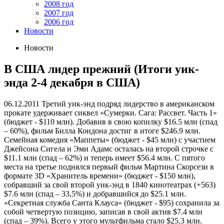
2008 год
2007 год
2006 год
Новости
Новости
В США лидер прежний (Итоги уик-
энда 2-4 декабря в США)
06.12.2011
Третий уик-энд подряд лидерство в американском
прокате удерживает сиквел «Сумерки. Сага: Рассвет. Часть 1»
(бюджет - $110 млн). Добавив в свою копилку $16.5 млн (спад
– 60%), фильм Билла Кондона достиг в итоге $246.9 млн.
Семейная комедия «Маппеты» (бюджет - $45 млн) с участием
Джейсона Сигела и Эми Адамс осталась на второй строчке с
$11.1 млн (спад – 62%) и теперь имеет $56.4 млн. С пятого
места на третье поднялся первый фильм Мартина Скорсези в
формате 3D «Хранитель времени» (бюджет - $150 млн),
собравший за свой второй уик-энд в 1840 кинотеатрах (+563)
$7.6 млн (спад – 33,5%) и добравшийся до $25.1 млн.
«Секретная служба Санта Клауса» (бюджет - $95) сохранила за
собой четвертую позицию, записав в свой актив $7.4 млн
(спад – 39%). Всего у этого мультфильма стало $25.3 млн.