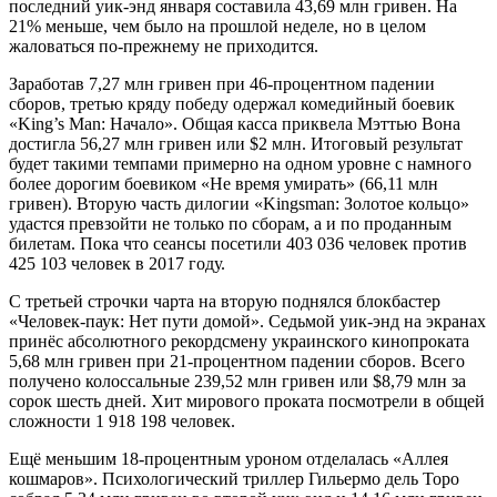
последний уик-энд января составила 43,69 млн гривен. На
21% меньше, чем было на прошлой неделе, но в целом
жаловаться по-прежнему не приходится.
Заработав 7,27 млн гривен при 46-процентном падении
сборов, третью кряду победу одержал комедийный боевик
«King’s Man: Начало». Общая касса приквела Мэттью Вона
достигла 56,27 млн гривен или $2 млн. Итоговый результат
будет такими темпами примерно на одном уровне с намного
более дорогим боевиком «Не время умирать» (66,11 млн
гривен). Вторую часть дилогии «Kingsman: Золотое кольцо»
удастся превзойти не только по сборам, а и по проданным
билетам. Пока что сеансы посетили 403 036 человек против
425 103 человек в 2017 году.
С третьей строчки чарта на вторую поднялся блокбастер
«Человек-паук: Нет пути домой». Седьмой уик-энд на экранах
принёс абсолютного рекордсмену украинского кинопроката
5,68 млн гривен при 21-процентном падении сборов. Всего
получено колоссальные 239,52 млн гривен или $8,79 млн за
сорок шесть дней. Хит мирового проката посмотрели в общей
сложности 1 918 198 человек.
Ещё меньшим 18-процентным уроном отделалась «Аллея
кошмаров». Психологический триллер Гильермо дель Торо