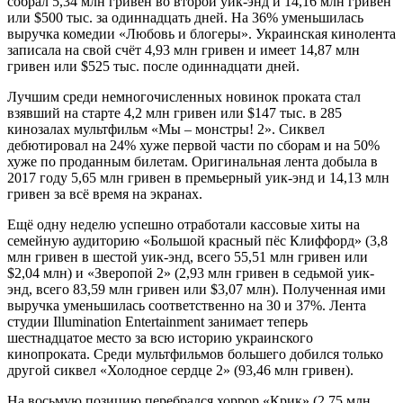
собрал 5,34 млн гривен во второй уик-энд и 14,16 млн гривен
или $500 тыс. за одиннадцать дней. На 36% уменьшилась
выручка комедии «Любовь и блогеры». Украинская кинолента
записала на свой счёт 4,93 млн гривен и имеет 14,87 млн
гривен или $525 тыс. после одиннадцати дней.
Лучшим среди немногочисленных новинок проката стал
взявший на старте 4,2 млн гривен или $147 тыс. в 285
кинозалах мультфильм «Мы – монстры! 2». Сиквел
дебютировал на 24% хуже первой части по сборам и на 50%
хуже по проданным билетам. Оригинальная лента добыла в
2017 году 5,65 млн гривен в премьерный уик-энд и 14,13 млн
гривен за всё время на экранах.
Ещё одну неделю успешно отработали кассовые хиты на
семейную аудиторию «Большой красный пёс Клиффорд» (3,8
млн гривен в шестой уик-энд, всего 55,51 млн гривен или
$2,04 млн) и «Зверопой 2» (2,93 млн гривен в седьмой уик-
энд, всего 83,59 млн гривен или $3,07 млн). Полученная ими
выручка уменьшилась соответственно на 30 и 37%. Лента
студии Illumination Entertainment занимает теперь
шестнадцатое место за всю историю украинского
кинопроката. Среди мультфильмов большего добился только
другой сиквел «Холодное сердце 2» (93,46 млн гривен).
На восьмую позицию перебрался хоррор «Крик» (2,75 млн