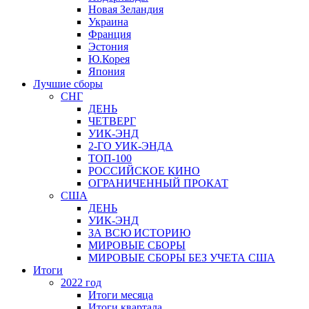
Новая Зеландия
Украина
Франция
Эстония
Ю.Корея
Япония
Лучшие сборы
СНГ
ДЕНЬ
ЧЕТВЕРГ
УИК-ЭНД
2-ГО УИК-ЭНДА
ТОП-100
РОССИЙСКОЕ КИНО
ОГРАНИЧЕННЫЙ ПРОКАТ
США
ДЕНЬ
УИК-ЭНД
ЗА ВСЮ ИСТОРИЮ
МИРОВЫЕ СБОРЫ
МИРОВЫЕ СБОРЫ БЕЗ УЧЕТА США
Итоги
2022 год
Итоги месяца
Итоги квартала