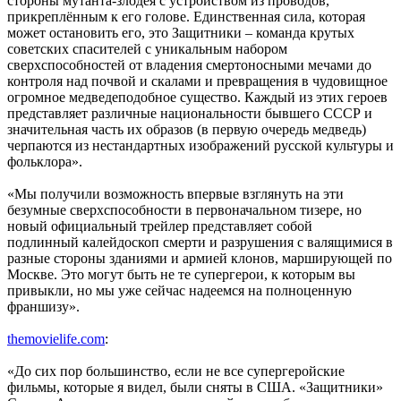
стороны мутанта-злодея с устройством из проводов,
прикреплённым к его голове. Единственная сила, которая
может остановить его, это Защитники – команда крутых
советских спасителей с уникальным набором
сверхспособностей от владения смертоносными мечами до
контроля над почвой и скалами и превращения в чудовищное
огромное медведеподобное существо. Каждый из этих героев
представляет различные национальности бывшего СССР и
значительная часть их образов (в первую очередь медведь)
черпаются из нестандартных изображений русской культуры и
фольклора».
«Мы получили возможность впервые взглянуть на эти
безумные сверхспособности в первоначальном тизере, но
новый официальный трейлер представляет собой
подлинный калейдоскоп смерти и разрушения с валящимися в
разные стороны зданиями и армией клонов, марширующей по
Москве. Это могут быть не те супергерои, к которым вы
привыкли, но мы уже сейчас надеемся на полноценную
франшизу».
themovielife.com
:
«До сих пор большинство, если не все супергеройские
фильмы, которые я видел, были сняты в США. «Защитники»