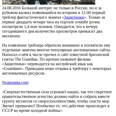
24.08.2016
Большой интерес не только в России, но и за
рубежом вызвал появившийся во вторник в 12-00 первый
трейлер фантастического экшена «
Защитники
». Только за
первые двадцать четыре часа на портале youtube ролик
посмотрели 1,4 млн человек. Ожидается, что к вечеру
сегодняшнего дня количество просмотров превысит два
миллиона.
На появление трейлера обратили внимание и посвятили ему
отдельные заметки многие популярные англоязычные сайты.
Написал о нём в числе прочих и сайт известной британской
газеты The Guardian. По иронии название фильма
«Защитники» переводится на английский язык как
«Guardians». Приводим ниже отзывы к трейлеру с некоторых
англоязычных ресурсов.
Neatorama.com
:
«Сверхъестественная сила угрожает нации, так что секретное
правительственное агенство должно найти и собрать вместе
группу мутантов со сверхспособностями, чтобы спасти мир.
Звучит привычно? Необычно то, что действие происходит в
СССР во время холодной войны».