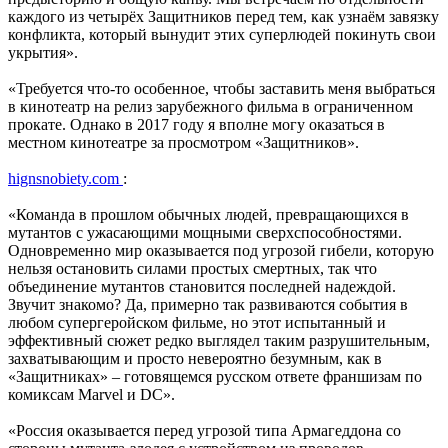
каждого из четырёх Защитников перед тем, как узнаём завязку
конфликта, который вынудит этих суперлюдей покинуть свои
укрытия».
«Требуется что-то особенное, чтобы заставить меня выбраться
в кинотеатр на релиз зарубежного фильма в ограниченном
прокате. Однако в 2017 году я вполне могу оказаться в
местном кинотеатре за просмотром «Защитников».
hignsnobiety.com
:
«Команда в прошлом обычных людей, превращающихся в
мутантов с ужасающими мощными сверхспособностями.
Одновременно мир оказывается под угрозой гибели, которую
нельзя остановить силами простых смертных, так что
объединение мутантов становится последней надеждой.
Звучит знакомо? Да, примерно так развиваются события в
любом супергеройском фильме, но этот испытанный и
эффективный сюжет редко выглядел таким разрушительным,
захватывающим и просто невероятно безумным, как в
«Защитниках» – готовящемся русском ответе франшизам по
комиксам Marvel и DC».
«Россия оказывается перед угрозой типа Армагеддона со