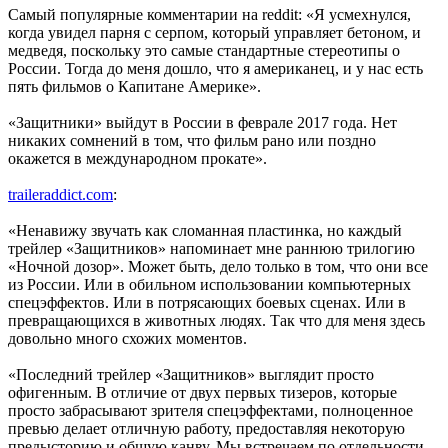
Самый популярные комментарии на reddit: «Я усмехнулся,
когда увидел парня с серпом, который управляет бетоном, и
медведя, поскольку это самые стандартные стереотипы о
России. Тогда до меня дошло, что я американец, и у нас есть
пять фильмов о Капитане Америке».
«Защитники» выйдут в России в феврале 2017 года. Нет
никаких сомнений в том, что фильм рано или поздно
окажется в международном прокате».
traileraddict.com
:
«Ненавижу звучать как сломанная пластинка, но каждый
трейлер «Защитников» напоминает мне раннюю трилогию
«Ночной дозор». Может быть, дело только в том, что они все
из России. Или в обильном использовании компьютерных
спецэффектов. Или в потрясающих боевых сценах. Или в
превращающихся в животных людях. Так что для меня здесь
довольно много схожих моментов.
«Последний трейлер «Защитников» выглядит просто
офигенным. В отличие от двух первых тизеров, которые
просто забрасывают зрителя спецэффектами, полноценное
превью делает отличную работу, предоставляя некоторую
предысторию и общую канву. Мы встречаем по отдельности