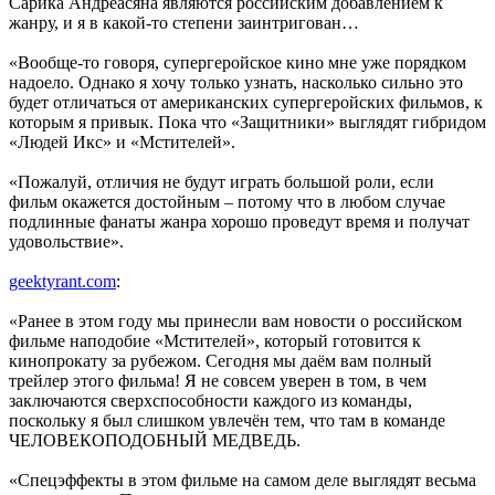
Сарика Андреасяна являются российским добавлением к
жанру, и я в какой-то степени заинтригован…
«Вообще-то говоря, супергеройское кино мне уже порядком
надоело. Однако я хочу только узнать, насколько сильно это
будет отличаться от американских супергеройских фильмов, к
которым я привык. Пока что «Защитники» выглядят гибридом
«Людей Икс» и «Мстителей».
«Пожалуй, отличия не будут играть большой роли, если
фильм окажется достойным – потому что в любом случае
подлинные фанаты жанра хорошо проведут время и получат
удовольствие».
geektyrant.com
:
«Ранее в этом году мы принесли вам новости о российском
фильме наподобие «Мстителей», который готовится к
кинопрокату за рубежом. Сегодня мы даём вам полный
трейлер этого фильма! Я не совсем уверен в том, в чем
заключаются сверхспособности каждого из команды,
поскольку я был слишком увлечён тем, что там в команде
ЧЕЛОВЕКОПОДОБНЫЙ МЕДВЕДЬ.
«Спецэффекты в этом фильме на самом деле выглядят весьма