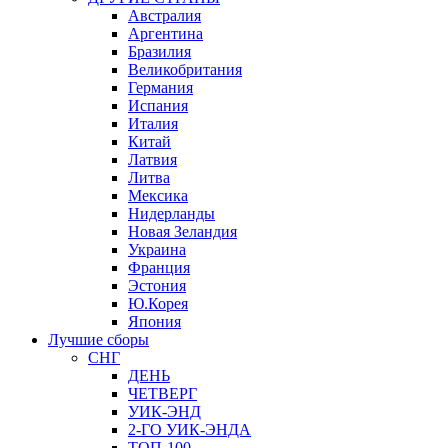
Австралия
Аргентина
Бразилия
Великобритания
Германия
Испания
Италия
Китай
Латвия
Литва
Мексика
Нидерланды
Новая Зеландия
Украина
Франция
Эстония
Ю.Корея
Япония
Лучшие сборы
СНГ
ДЕНЬ
ЧЕТВЕРГ
УИК-ЭНД
2-ГО УИК-ЭНДА
ТОП-100