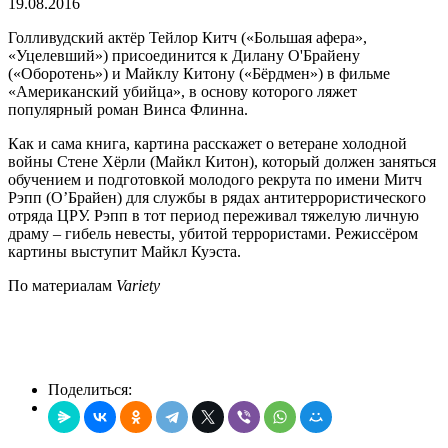
19.08.2016
Голливудский актёр Тейлор Китч («Большая афера»,
«Уцелевший») присоединится к Дилану О'Брайену
(«Оборотень») и Майклу Китону («Бёрдмен») в фильме
«Американский убийца», в основу которого ляжет
популярный роман Винса Флинна.
Как и сама книга, картина расскажет о ветеране холодной
войны Стене Хёрли (Майкл Китон), который должен заняться
обучением и подготовкой молодого рекрута по имени Митч
Рэпп (О’Брайен) для службы в рядах антитеррористического
отряда ЦРУ. Рэпп в тот период переживал тяжелую личную
драму – гибель невесты, убитой террористами. Режиссёром
картины выступит Майкл Куэста.
По материалам
Variety
Поделиться: