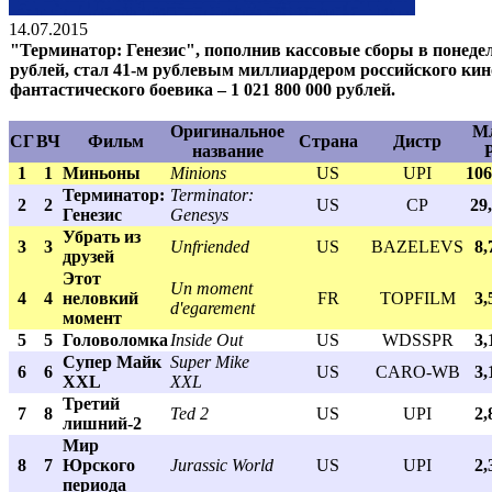
14.07.2015
"Терминатор: Генезис", пополнив кассовые сборы в понедел
рублей, стал 41-м рублевым миллиардером российского кин
фантастического боевика – 1 021 800 000 рублей.
Оригинальное
М
СГ
ВЧ
Фильм
Страна
Дистр
название
1
1
Миньоны
Minions
US
UPI
106
Терминатор:
Terminator:
2
2
US
CP
29
Генезис
Genesys
Убрать из
3
3
Unfriended
US
BAZELEVS
8,
друзей
Этот
Un moment
4
4
неловкий
FR
TOPFILM
3,
d'egarement
момент
5
5
Головоломка
Insidе Out
US
WDSSPR
3,
Супер Майк
Super Mike
6
6
US
CARO-WB
3,
XXL
XXL
Третий
7
8
Ted 2
US
UPI
2,
лишний-2
Мир
8
7
Юрского
Jurassic World
US
UPI
2,
периода