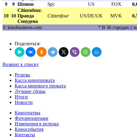
9
9
Шпион
Spy
US
FOX
0,
Citizenfour.
10
10
Правда
Citizenfour
US/DE/UK
MVK
0,
Сноудена
© kinobusiness.com
* В 36 городах с 
Поделиться:
Возврат к списку
Релизы
Касса кинопроката
Касса мирового проката
Лучшие сборы
Итоги
Новости
Кинотеатры
Фоторепортажи
Изменения в релизах
Кинособытия
Контакты