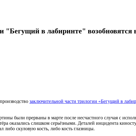
 "Бегущий в лабиринте" возобновятся в
 производство
заключительной части трилогии «Бегущий в лаби
ртины были прерваны в марте после несчастного случая с испо
тёра оказались слишком серьёзными. Деталей инцидента киносту
ал либо скуловую кость, либо кость глазницы.