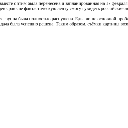
месте с этим была перенесена и запланированная на 17 февраля 
а день раньше фантастическую ленту смогут увидеть российские 
 группа была полностью распущена. Едва ли не основной пробле
адача была успешно решена. Таким образом, съёмки картины возоб