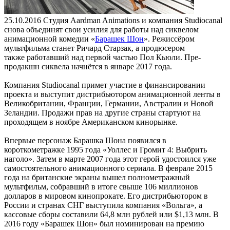
25.10.2016
Студия Aardman Animations и компания Studiocanal
снова объединят свои усилия для работы над сиквелом
анимационной комедии «
Барашек Шон
». Режиссёром
мультфильма станет Ричард Старзак, а продюсером
также работавший над первой частью Пол Кьюли. Пре-
продакшн сиквела начнётся в январе 2017 года.
Компания Studiocanal примет участие в финансировании
проекта и выступит дистрибьютором анимационной ленты в
Великобритании, Франции, Германии, Австралии и Новой
Зеландии. Продажи прав на другие страны стартуют на
проходящем в ноябре Американском кинорынке.
Впервые персонаж Барашка Шона появился в
короткометражке 1995 года «Уоллес и Громит 4: Выбрить
наголо». Затем в марте 2007 года этот герой удостоился уже
самостоятельного анимационного сериала. В феврале 2015
года на британские экраны вышел полнометражный
мультфильм, собравший в итоге свыше 106 миллионов
долларов в мировом кинопрокате. Его дистрибьютором в
России и странах СНГ выступила компания «Вольга», а
кассовые сборы составили 64,8 млн рублей или $1,13 млн. В
2016 году «Барашек Шон» был номинирован на премию