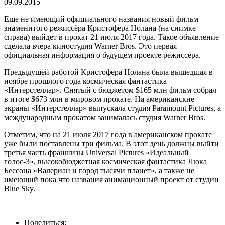
09.09.2015
Еще не имеющий официального названия новый фильм
знаменитого режиссёра Кристофера Нолана (на снимке
справа) выйдет в прокат 21 июля 2017 года. Такое объявление
сделала вчера киностудия Warner Bros. Это первая
официальная информация о будущем проекте режиссёра.
Предыдущей работой Кристофера Нолана была вышедшая в
ноябре прошлого года космическая фантастика
«Интерстеллар». Снятый с бюджетом $165 млн фильм собрал
в итоге $673 млн в мировом прокате. На американские
экраны «Интерстеллар» выпускала студия Paramount Pictures, а
международным прокатом занималась студия Warner Bros.
Отметим, что на 21 июля 2017 года в американском прокате
уже были поставлены три фильма. В этот день должны выйти
третья часть франшизы Universal Pictures «Идеальный
голос-3», высокобюджетная космическая фантастика Люка
Бессона «Валериан и город тысячи планет», а также не
имеющий пока что названия анимационный проект от студии
Blue Sky.
Поделиться: