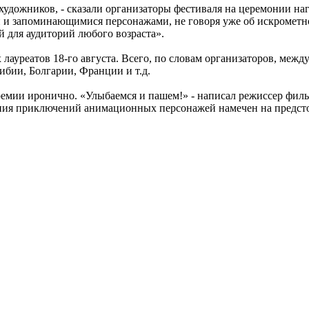
удожников, - сказали организаторы фестиваля на церемонии наг
и запоминающимися персонажами, не говоря уже об искрометн
й для аудиторий любого возраста».
ауреатов 18-го августа. Всего, по словам организаторов, межд
бии, Болгарии, Франции и т.д.
емии иронично. «Улыбаемся и пашем!» - написал режиссер фильм
ения приключений анимационных персонажей намечен на предст