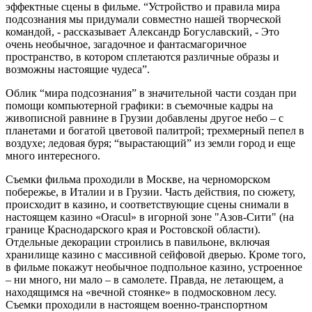
эффектные сцены в фильме. “Устройство и правила мира
подсознания мы придумали совместно нашей творческой
командой, - рассказывает Александр Богуславский, - Это
очень необычное, загадочное и фантасмагоричное
пространство, в котором сплетаются различные образы и
возможны настоящие чудеса”.
Облик “мира подсознания” в значительной части создан при
помощи компьютерной графики: в съемочные кадры на
живописной равнине в Грузии добавлены другое небо – с
планетами и богатой цветовой палитрой; трехмерный пепел в
воздухе; ледовая буря; “вырастающий” из земли город и еще
много интересного.
Съемки фильма проходили в Москве, на черноморском
побережье, в Италии и в Грузии. Часть действия, по сюжету,
происходит в казино, и соответствующие сцены снимали в
настоящем казино «Oracul» в игорной зоне "Азов-Сити" (на
границе Краснодарского края и Ростовской области).
Отдельные декорации строились в павильоне, включая
хранилище казино с массивной сейфовой дверью. Кроме того,
в фильме покажут необычное подпольное казино, устроенное
– ни много, ни мало – в самолете. Правда, не летающем, а
находящимся на «вечной стоянке» в подмосковном лесу.
Съемки проходили в настоящем военно-транспортном