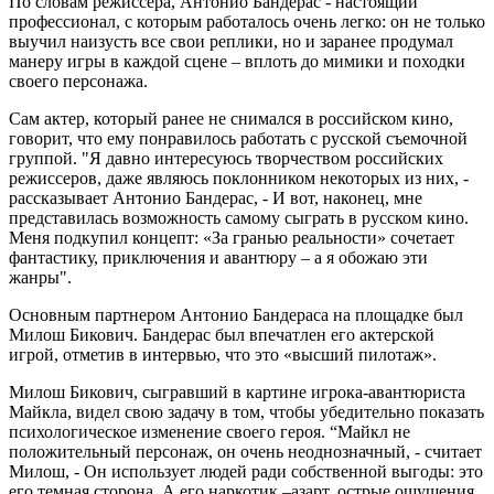
По словам режиссера, Антонио Бандерас - настоящий
профессионал, с которым работалось очень легко: он не только
выучил наизусть все свои реплики, но и заранее продумал
манеру игры в каждой сцене – вплоть до мимики и походки
своего персонажа.
Сам актер, который ранее не снимался в российском кино,
говорит, что ему понравилось работать с русской съемочной
группой. "Я давно интересуюсь творчеством российских
режиссеров, даже являюсь поклонником некоторых из них, -
рассказывает Антонио Бандерас, - И вот, наконец, мне
представилась возможность самому сыграть в русском кино.
Меня подкупил концепт: «За гранью реальности» сочетает
фантастику, приключения и авантюру – а я обожаю эти
жанры".
Основным партнером Антонио Бандераса на площадке был
Милош Бикович. Бандерас был впечатлен его актерской
игрой, отметив в интервью, что это «высший пилотаж».
Милош Бикович, сыгравший в картине игрока-авантюриста
Майкла, видел свою задачу в том, чтобы убедительно показать
психологическое изменение своего героя. “Майкл не
положительный персонаж, он очень неоднозначный, - считает
Милош, - Он использует людей ради собственной выгоды: это
его темная сторона. А его наркотик –азарт, острые ощущения.