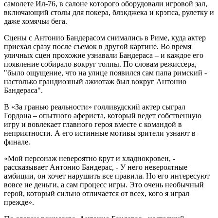
самолете Ил-76, в салоне которого оборудовали игровой зал,
включающий столы для покера, блэкджека и крэпса, рулетку и
даже хомячьи бега.
Сцены с Антонио Бандерасом снимались в Риме, куда актер
приехал сразу после съемок в другой картине. Во время
уличных сцен прохожие узнавали Бандераса – и каждое его
появление собирало вокруг толпы. По словам режиссера,
"было ощущение, что на улице появился сам папа римский -
настолько грандиозный ажиотаж был вокруг Антонио
Бандераса".
В «За гранью реальности» голливудский актер сыграл
Гордона – опытного афериста, который ведет собственную
игру и вовлекает главного героя вместе с командой в
неприятности. А его истинные мотивы зрители узнают в
финале.
«Мой персонаж невероятно крут и хладнокровен, -
рассказывает Антонио Бандерас, - У него невероятные
амбиции, он хочет нарушить все правила. Но его интересуют
вовсе не деньги, а сам процесс игры. Это очень необычный
герой, который сильно отличается от всех, кого я играл
прежде».