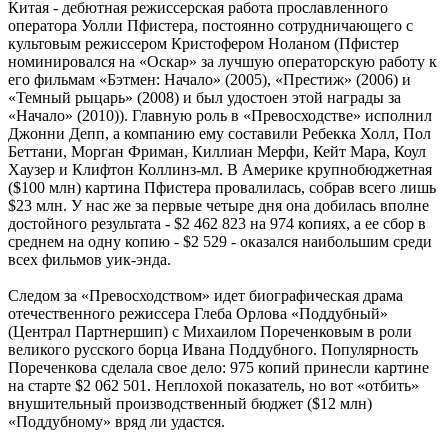
Китая - дебютная режиссерская работа прославленного
оператора Уолли Пфистера, постоянно сотрудничающего с
культовым режиссером Кристофером Ноланом (Пфистер
номинировался на «Оскар» за лучшую операторскую работу к
его фильмам «Бэтмен: Начало» (2005), «Престиж» (2006) и
«Темный рыцарь» (2008) и был удостоен этой награды за
«Начало» (2010)). Главную роль в «Превосходстве» исполнил
Джонни Депп, а компанию ему составили Ребекка Холл, Пол
Беттани, Морган Фриман, Киллиан Мерфи, Кейт Мара, Коул
Хаузер и Клифтон Коллинз-мл. В Америке крупнобюджетная
($100 млн) картина Пфистера провалилась, собрав всего лишь
$23 млн. У нас же за первые четыре дня она добилась вполне
достойного результата - $2 462 823 на 974 копиях, а ее сбор в
среднем на одну копию - $2 529 - оказался наибольшим среди
всех фильмов уик-энда.
Следом за «Превосходством» идет биографическая драма
отечественного режиссера Глеба Орлова «Поддубный»
(Централ Партнершип) с Михаилом Пореченковым в роли
великого русского борца Ивана Поддубного. Популярность
Пореченкова сделала свое дело: 975 копий принесли картине
на старте $2 062 501. Неплохой показатель, но вот «отбить»
внушительный производственный бюджет ($12 млн)
«Поддубному» вряд ли удастся.