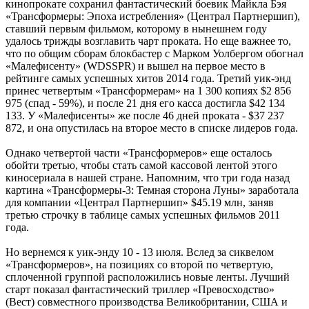
кинопрокате сохранил фантастический боевик Майкла Бэя
«Трансформеры: Эпоха истребления» (Централ Партнершип),
ставший первым фильмом, которому в нынешнем году
удалось трижды возглавить чарт проката. Но еще важнее то,
что по общим сборам блокбастер с Марком Уолбергом обогнал
«Малефисенту» (WDSSPR) и вышел на первое место в
рейтинге самых успешных хитов 2014 года. Третий уик-энд
принес четвертым «Трансформерам» на 1 300 копиях $2 856
975 (спад - 59%), и после 21 дня его касса достигла $42 134
133. У «Малефисенты» же после 46 дней проката - $37 237
872, и она опустилась на второе место в списке лидеров года.
Однако четвертой части «Трансформеров» еще осталось
обойти третью, чтобы стать самой кассовой лентой этого
киносериала в нашей стране. Напомним, что три года назад
картина «Трансформеры-3: Темная сторона Луны» заработала
для компании «Централ Партнершип» $45.19 млн, заняв
третью строчку в таблице самых успешных фильмов 2011
года.
Но вернемся к уик-энду 10 - 13 июля. Вслед за сиквелом
«Трансформеров», на позициях со второй по четвертую,
сплоченной группой расположились новые ленты. Лучший
старт показал фантастический триллер «Превосходство»
(Вест) совместного производства Великобритании, США и