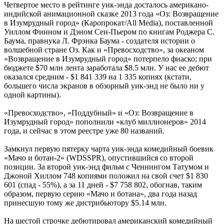
Четвертое место в рейтинге уик-энда досталось американо-
индийской анимационной сказке 2013 года «Оз: Возвращение
в Изумрудный город» (Каропрокат/All Media), поставленной
Уиллом Финном и Дэном Сен-Пьером по книгам Роджера С.
Баума, правнука Л. Фрэнка Баума - создателя истории о
волшебной стране Оз. Как и «Превосходство», за океаном
«Возвращение в Изумрудный город» потерпело фиаско; при
бюджете $70 млн лента заработала $8.5 млн. У нас ее дебют
оказался средним - $1 841 339 на 1 335 копиях (кстати,
большего числа экранов в обзорный уик-энд не было ни у
одной картины).
«Превосходство», «Поддубный» и «Оз: Возвращение в
Изумрудный город» пополнили «клуб миллионеров» 2014
года, и сейчас в этом реестре уже 80 названий.
Замкнул первую пятерку чарта уик-энда комедийный боевик
«Мачо и ботан-2» (WDSSPR), опустившийся со второй
позиции. За второй уик-энд фильм с Ченнингом Татумом и
Джоной Хиллом 748 копиями положил на свой счет $1 830
601 (спад - 55%), а за 11 дней - $7 758 802, обогнав, таким
образом, первую серию «Мачо и ботана», два года назад
принесшую тому же дистрибьютору $5.14 млн.
На шестой строчке дебютировал американский комедийный