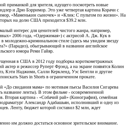
ной приманкой для зрителя, идущего посмотреть новые
ндлер и Дрю Бэрримор. Это уже четвертая картина Корачи с
римор, «Маменькин сыночек» и «Клик: С пультом по жизни». На
оторых на долю США приходится $39.2 млн.
малый интерес для ценителей чистого жанра, например,
вых» 2006 года, «Одержимая») с актрисой А. Дж. Кук в
 в молодежно-криминальном стиле (здесь мы увидим звезду
та?» (Парадиз), обыгрывающий в названии английское
лльского юмора Реми Гайяр.
выпущенная в США в 2012 году подборка короткометражных
й актер и режиссер Руперт Фрэнд, а на экране появятся Колин
з, Кэти Наджими, Салли Керкленд, Уэс Бентли и другие
оискать Stars in Shorts в ограниченном прокате.
ой «До свидания мама» по мотивам пьесы Василия Сигарева
ть название ленты). В этом фильме - осовремененной
. Вторая картина - «Собачий рай» (Кинография), семейная
инодраматург Александр Адабашьян, исполнивший и одну из
ев. Ленту, бюджет которой составил $2 млн, ждет
енно им должно достаться основное зрительское внимание.