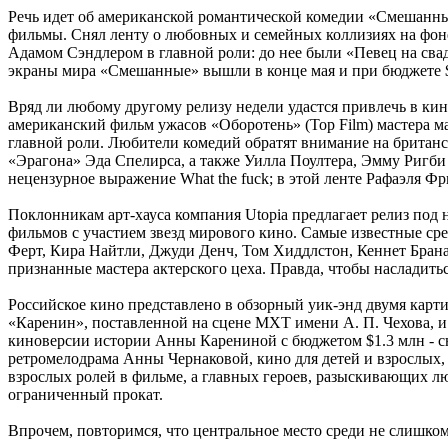
Речь идет об американской романтической комедии «Смешанные»
фильмы. Снял ленту о любовных и семейных коллизиях на фоне
Адамом Сэндлером в главной роли: до нее были «Певец на сва
экраны мира «Смешанные» вышли в конце мая и при бюджете $4
Вряд ли любому другому релизу недели удастся привлечь в ки
американский фильм ужасов «Оборотень» (Top Film) мастера м
главной роли. Любители комедий обратят внимание на британ
«Эрагона» Эда Спелирса, а также Уилла Поултера, Эмму Ригби
нецензурное выражение What the fuck; в этой ленте Рафаэля Ф
Поклонникам арт-хауса компания Utopia предлагает релиз под 
фильмов с участием звезд мирового кино. Самые известные ср
Ферт, Кира Найтли, Джуди Денч, Том Хиддлстон, Кеннет Бран
признанные мастера актерского цеха. Правда, чтобы насладитьс
Российское кино представлено в обзорный уик-энд двумя кар
«Каренин», поставленной на сцене МХТ имени А. П. Чехова, и 
киноверсии истории Анны Карениной с бюджетом $1.3 млн - сн
ретромелодрама Анны Чернаковой, кино для детей и взрослых,
взрослых ролей в фильме, а главных героев, разыскивающих л
ограниченный прокат.
Впрочем, повторимся, что центральное место среди не слишко