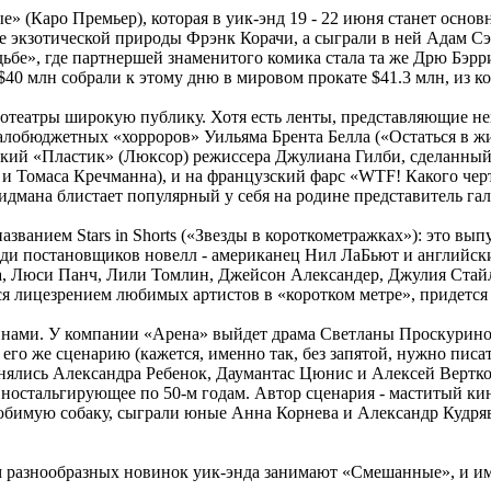
 (Каро Премьер), которая в уик-энд 19 - 22 июня станет основ
 экзотической природы Фрэнк Корачи, а сыграли в ней Адам Сэ
дьбе», где партнершей знаменитого комика стала та же Дрю Бэр
0 млн собрали к этому дню в мировом прокате $41.3 млн, из к
нотеатры широкую публику. Хотя есть ленты, представляющие не
алобюджетных «хорроров» Уильяма Брента Белла («Остаться в жи
ский «Пластик» (Люксор) режиссера Джулиана Гилби, сделанный
 и Томаса Кречманна), и на французский фарс «WTF! Какого чер
ридмана блистает популярный у себя на родине представитель га
названием Stars in Shorts («Звезды в короткометражках»): это 
еди постановщиков новелл - американец Нил ЛаБьют и английски
а, Люси Панч, Лили Томлин, Джейсон Александер, Джулия Стайл
я лицезрением любимых артистов в «коротком метре», придется п
тинами. У компании «Арена» выйдет драма Светланы Проскурин
его же сценарию (кажется, именно так, без запятой, нужно писа
ялись Александра Ребенок, Даумантас Цюнис и Алексей Вертков
 ностальгирующее по 50-м годам. Автор сценария - маститый к
юбимую собаку, сыграли юные Анна Корнева и Александр Кудрявц
м разнообразных новинок уик-энда занимают «Смешанные», и им