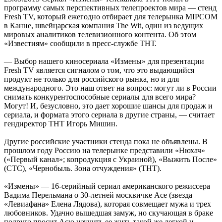
программу самых перспективных телепроектов мира — стенд
Fresh TV, который ежегодно отбирает для телерынка MIPCOM
в Канне, швейцарская компания The Wit, один из ведущих
мировых аналитиков телевизионного контента. Об этом
«Известиям» сообщили в пресс-службе ТНТ.
— Выбор нашего киносериала «Измены» для презентации
Fresh TV является сигналом о том, что это выдающийся
продукт не только для российского рынка, но и для
международного. Это наш ответ на вопрос: могут ли в России
снимать конкурентоспособные сериалы для всего мира?
Могут! И, безусловно, это дает хорошие шансы для продаж и
сериала, и формата этого сериала в другие страны, — считает
гендиректор ТНТ Игорь Мишин.
Другие российские участники стенда пока не объявлены. В
прошлом году Россию на телерынке представили «Нюхач»
(«Первый канал»; копродукция с Украиной), «Выжить После»
(СТС), «Чернобыль. Зона отчуждения» (ТНТ).
«Измены» — 16-серийный сериал американского режиссера
Вадима Перельмана о 30-летней москвичке Асе (звезда
«Левиафана» Елена Лядова), которая совмещает мужа и трех
любовников. Удачно вышедшая замуж, но скучающая в браке
подруга просит Асю научить ее жить такой же легкой и