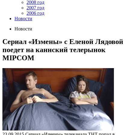
2008 год
2007 год
2006 год
Новости
Новости
Сериал «Измены» c Еленой Лядовой
поедет на каннский телерынок
MIPCOM
23.09.2015
Сериал «Измены» телеканала ТНТ попал в