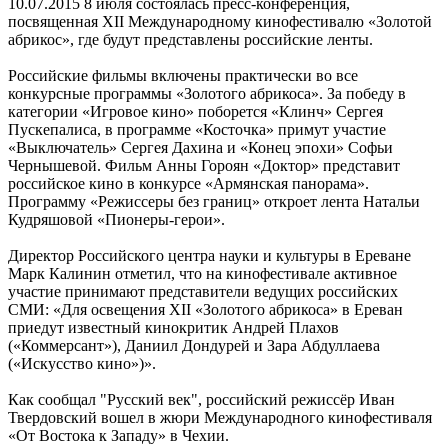
10.07.2015
8 июля состоялась пресс­-конференция,
посвященная XII Международному кинофестивалю «Золотой
абрикос», где будут представлены российские ленты.
Российские фильмы включены практически во все
конкурсные программы «Золотого абрикоса». За победу в
категории «Игровое кино» поборется «Клинч» Сергея
Пускепалиса, в программе «Косточка» примут участие
«Выключатель» Сергея Дахина и «Конец эпохи» Софьи
Чернышевой. Фильм Анны Гороян «Доктор» представит
российское кино в конкурсе «Армянская панорама».
Программу «Режиссеры без границ» откроет лента Натальи
Кудряшовой «Пионеры-­герои».
Директор Российского центра науки и культуры в Ереване
Марк Калинин отметил, что на кинофестивале активное
участие принимают представители ведущих российских
СМИ: «Для освещения XII «Золотого абрикоса» в Ереван
приедут известный кинокритик Андрей Плахов
(«Коммерсант»), Даниил Дондурей и Зара Абдуллаева
(«Искусство кино»)».
Как сообщал "Русский век", российский режиссёр Иван
Твердовский вошел в жюри Международного кинофестиваля
«От Востока к Западу» в Чехии.