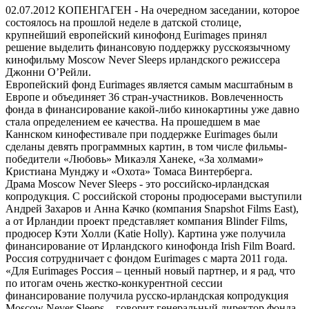
02.07.2012
КОПЕНГАГЕН - На очередном заседании, которое
состоялось на прошлой неделе в датской столице,
крупнейший европейский кинофонд Eurimages принял
решение выделить финансовую поддержку русскоязычному
кинофильму Moscow Never Sleeps ирландского режиссера
Джонни О’Рейли.
Европейский фонд Eurimages является самым масштабным в
Европе и объединяет 36 стран-участников. Вовлеченность
фонда в финансирование какой-либо кинокартины уже давно
стала определением ее качества. На прошедшем в мае
Каннском кинофестивале при поддержке Eurimages были
сделаны девять программных картин, в том числе фильмы-
победители «Любовь» Микаэля Ханеке, «За холмами»
Кристиана Мунджу и «Охота» Томаса Винтерберга.
Драма Moscow Never Sleeps - это российско-ирландская
копродукция. С российской стороны продюсерами выступили
Андрей Захаров и Анна Качко (компания Snapshot Films East),
а от Ирландии проект представляет компания Blinder Films,
продюсер Кэти Холли (Katie Holly). Картина уже получила
финансирование от Ирландского кинофонда Irish Film Board.
Россия сотрудничает с фондом Eurimages с марта 2011 года.
«Для Eurimages Россия – ценный новый партнер, и я рад, что
по итогам очень жестко-конкурентной сессии
финансирование получила русско-ирландская копродукция
Moscow Never Sleeps, - говорит генеральный директор фонда