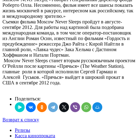
Роберто Олла. Несомненно, фильм имеет все шансы показать
жизнь москвичей в ракурсе, интересном как российскому, так
и международному зрителю.»
Съемки фильма Moscow Never Sleeps пройдут в августе-
сентябре 2012. Для работы над картиной была подобрана
международная команда, в том числе оператор-постановщик
из Англии Роман Осин, известный по фильмам «Гордость и
предубеждение» режиссера Джо Райта с Кирой Найтли в
главной роли, «Лавка чудес» Зака Хельма с Дастином
Хоффманом и Натали Портман.
Moscow Never Sleeps станет вторым русскоязычным проектом
О’Рейлли после картины «Прячься» (The Weather Station),
главные роли в которой исполнили Сергей Гармаш и
Алексей Гуськов. «Прячься» выйдет в широкий прокат в
США в сентябре 2012 года.
Поделиться:
Возврат к списку
Релизы
Касса кинопроката